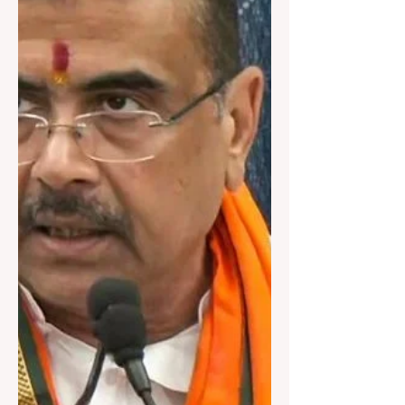
আশঙ্কা। বুধবার বেলা ১টা নাগাদ নির্মীয়মাণ গুদামটি ভেঙে
পড়ে বলে খবর। এখনও অব্দি পাঁচ জনকে মৃত ঘোষণা করা
হয়েছে। আহত ২০ জনকে উদ্ধার করা হয়েছে।
আহতদের এসএসকেএম হাসপাতালে চিকিৎসার জন্য নিয়ে
যাওয়া হয়েছে। তার মধ্যে ২ জন রয়েছেন আইসিইউ
তে। তারাতলার অভিশপ্ত গোডাউনে এখনও অনেক
শ্রমিকই ধ্বংসস্তূপের নীচে আটকে রয়েছেন বলে
আশঙ্কা। ভেঙেছে বিরাট