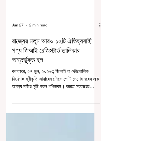
Jun 27
2 min read
রাজ্যের নতুন আরও ১২টি ঐতিহ্যবাহী
পণ্য জিআই রেজিস্টার্ড তালিকার
অন্তর্ভুক্ত হল
কলকাতা, ২৭ জুন, ২০২৬:; জিআই বা ভৌগোলিক
নির্দেশক স্বীকৃতি আদায়ের দৌড়ে গোটা দেশের মধ্যে এক
অনন্য নজির সৃষ্টি করল পশ্চিমবঙ্গ। ভারত সরকারের
জিওগ্রাফিক্যাল ইন্ডিকেশন (GI) রেজিস্ট্রির তালিকায়
একসঙ্গে রাজ্যের ১২টি ঐতিহ্যবাহী পণ্য ও শিল্পের নাম