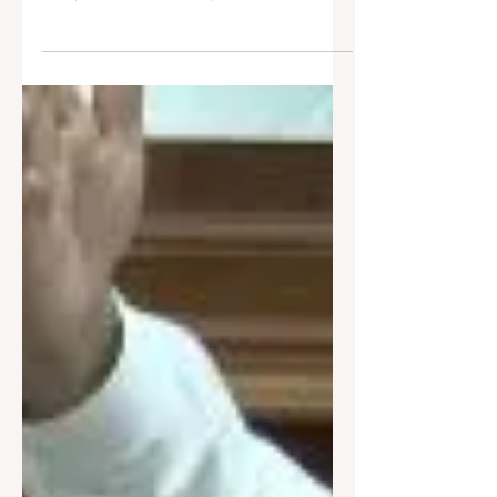
শহীদদের স্মৃতিতে সভা করতে পারবেনা। ভিক্টোরিয়া হাউস
সংলগ্ন এলাকায় ৬০ দিনের জন্য মিছিল- সমাবেশে
নিষেধাজ্ঞা জারি করল কলকাতা পুলিশ। প্রতি বছর
ধর্মতলায় ভিক্টোরিয়া হাউসের সামনে ২১ জুলাইয়ের শহিদ
সমাবেশ করে তৃণমূল। কিন্তু এ বার ওই চত্বরে ভারতীয়
ন্যায় সংহিতার ১৬৩ ধারা (যা ছিল ১৪৪ ধারা) জারি করল
পুলিশ। ৬০ দিন এই ধারা বলবৎ থাকবে। এই সময়ে
কোনও জমায়েত করা যাবে না। কলকাতার পুলিশ কমিশনার
অজয় নন্দা মঙ্গলবার এই নির্দেশিকা জারি করেছেন।