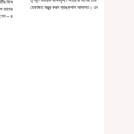
তৃণমূল বিধায়ক জীবনকৃষ্ণ সাহার ৬ দিনের ইডি
আটির ভিআইপি
হেফাজত মঞ্জুর করল ব্যাঙ্কশাল আদালত। এবার
্স তাদের
ইডির হাতে...
ণেশ – রক্ষা