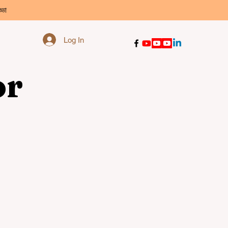
্ডা
Log In
or