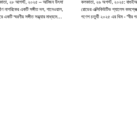
কাতা, ২৮ আগস্ট, ২০২৫ – আটজন উৎসাহী
কলকাতা, ২৬ অগস্ট, ২০২৫: বাগুই
বীণ নাগরিকের একটি সঙ্গীত দল, গানেওয়াল, কলা
রোডের এক্সিকিউটিভ প্যালেস কমপ্লেক
িরে একটি স্মরণীয় সঙ্গীত সন্ধ্যার মাধ্যমে
গণেশ চতুর্থী ২০২৫ এর থিম - “বীর গ
ের...
কে দেবতা”...