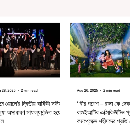
 28, 2025
2 min read
Aug 26, 2025
2 min read
নেওয়ালে'র দ্বিতীয় বার্ষিকী সঙ্গীত
“বীর গণেশ – রক্ষা কে দেব
্ধ্যা অসাধারণ সাফল্যমন্ডিত হয়ে
বাগুইআটির এক্সিকিউটিভ প
ঠল
কমপ্লেক্সে শহীদদের প্রতি
আন্তরিক শ্রদ্ধাঞ্জলি