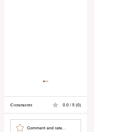
Comments
0.0 / 5 (0)
শিক্ষকদের স্কুলের পঠন-পাঠন
প্রাণের শহর কলকাতায় ফিরল
Comment and rate...
বজায় রেখেই জনগণনার কাজ
তসলিমা নাসরিন