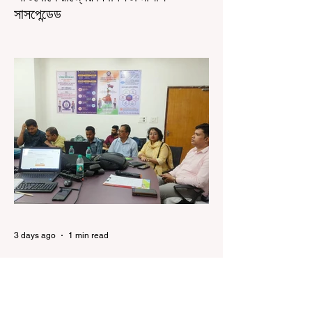
সাসপেন্ডেড
কলকাতা, ৫ অগস্ট, ২০২৬: রাজ্যের ইতিহাসে বেনজির
ঘটনা। ১৮তম পশ্চিমবঙ্গ বিধানসভার নবনির্বাচিত বিধায়কদের
পরিচিতি শিবিরে দায়িত্বজ্ঞানহীন আচরণের অভিযোগে মার্শাল
দেবব্রত মুখোপাধ্যায়কে সাসপেন্ড করল বিধানসভা
সচিবালয়। মঙ্গলবার বিধানসভার সচিবালয় থেকে তাঁর
পদচ্যুতির লিখিত নির্দেশনামা জারি করা হয়। বিধানসভার
ইতিহাসে, কোনও পদে থাকা মার্শালকে সাসপেন্ড করার ঘটনা
রাজ্যে এই প্রথম। বিধানসভার নবনির্বাচিত বিধায়কদের নিয়ে
আয়োজিত উচ্চপর্যায়ের ওরিয়েন্টেশন বা পরিচিতি শিবিরে
দায়িত্ব পালনের ক্ষেত্রে একা
3 days ago
1 min read
শিক্ষকদের স্কুলের পঠন-পাঠন বজায় রেখেই
জনগণনার কাজ করতে হবে
কলকাতা, ৩ অগস্ট, ২০২৬: জনগণনার কাজে শিক্ষকদের