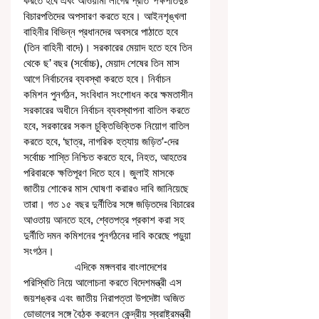
করতে হবে এবং আওয়ামী লীগের প্রতি ‘পক্ষপাতদুষ্ট’ 
বিচারপতিদের অপসারণ করতে হবে। আইনশৃঙ্খলা 
বাহিনীর বিভিন্ন প্রধানদের অবসরে পাঠাতে হবে 
(তিন বাহিনী বাদে)। সরকারের মেয়াদ হতে হবে তিন 
থেকে ছ’ বছর (সর্বোচ্চ), মেয়াদ শেষের তিন মাস 
আগে নির্বাচনের ব্যবস্থা করতে হবে। নির্বাচন 
কমিশন পুনর্গঠন, সংবিধান সংশোধন করে ক্ষমতাসীন 
সরকারের অধীনে নির্বাচন ব্যবস্থাপনা বাতিল করতে 
হবে, সরকারের সকল চুক্তিভিক্তিক নিয়োগ বাতিল 
করতে হবে, ‘ছাত্র, নাগরিক হত্যায় জড়িত’-দের 
সর্বোচ্চ শাস্তি নিশ্চিত করতে হবে, নিহত, আহতের 
পরিবারকে ক্ষতিপূরণ দিতে হবে। জুলাই মাসকে 
জাতীয় শোকের মাস ঘোষণা করারও দাবি জানিয়েছে 
তারা। গত ১৫ বছর দুর্নীতির সঙ্গে জড়িতদের বিচারের 
আওতায় আনতে হবে, শ্বেতপত্র প্রকাশ করা সহ 
দুর্নীতি দমন কমিশনের পুনর্গঠনের দাবি করেছে পড়ুয়া 
সংগঠন।
                  এদিকে মঙ্গলবার বাংলাদেশের 
পরিস্থিতি নিয়ে আলোচনা করতে বিদেশমন্ত্রী এস 
জয়শঙ্কর এবং জাতীয় নিরাপত্তা উপদেষ্টা অজিত 
ডোভালের সঙ্গে বৈঠক করলেন‌ কেন্দ্রীয় স্বরাষ্ট্রমন্ত্রী 