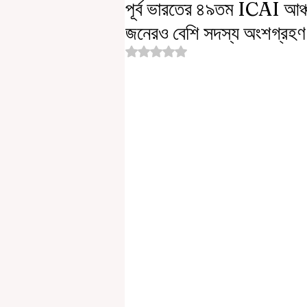
পূর্ব ভারতের ৪৯তম ICAI আঞ্
জনেরও বেশি সদস্য অংশগ্রহ
Rated NaN out of 5 stars.