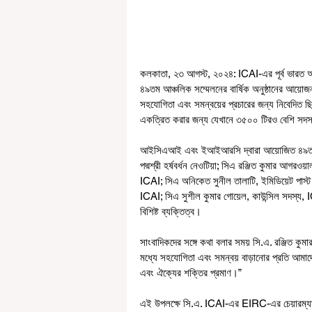
কলকাতা, ২৩ আগস্ট, ২০২৪: ICAI-এর পূর্ব ভারত 
৪৯তম আঞ্চলিক সম্মেলনের বার্ষিক অনুষ্ঠানের আয়োজ
সহযোগিতা এবং সমন্বয়ের প্রচারের জন্য নিবেদিত ছি
একত্রিত করার জন্য যেখানে ৩৫০০ টিরও বেশি সদ
আইসিএআই এবং ইআইআরসি দ্বারা আয়োজিত ৪৯তম আঞ্চ
পদ্মশ্রী হর্ষবর্ধন নেওটিয়া; সিএ রঞ্জিত কুমার আগরও
ICAI; সিএ অনিকেত সুনীল তালাটি, ইমিডিয়েট পাস্ট প
ICAI; সিএ সুশীল কুমার গোয়েল, কাউন্সিল সদস্য
বিশিষ্ট ব্যক্তিত্ব।
সাংবাদিকদের সঙ্গে কথা বলার সময় সি.এ. রঞ্জিত কুম
মধ্যে সহযোগিতা এবং সমন্বয় বাড়ানোর প্রতি আমাদে
এবং ঐক্যের শক্তির প্রমাণ।”
এই উপলক্ষে সি.এ. ICAI-এর EIRC-এর চেয়ারম্যা