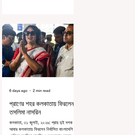
পঠন-পাঠন বজায় রেখেই জনগণনার কাজ করতে
হবে। সোমবার রাজ্যের স্কুলশিক্ষা দফতরের তরফে
একটি নির্দেশিকায় জানানো হয়েছে, এমনভাবে
জনগণনার কাজ করতে হবে, যাতে স্কুলের সাধারণ
কাজকর্ম বা পঠনপাঠন ব্যাহত না হয়। স্কুল বা
ক্লাসের সময়ের পরে অথবা সপ্তাহান্তে তাঁদের
জনগণনার কাজ করতে হবে বলে রাজ্যের স্কুলশিক্ষা
দফতরের তরফে জানানো হয়েছে। অর্থাৎ অন-ডিউটি
পাচ্ছেন শিক্ষকরা।
6 days ago
2 min read
প্রাণের শহর কলকাতায় ফিরলেন
তসলিমা নাসরিন
কলকাতা, ৩১ জুলাই, ২০২৬: প্রায় দুই দশক পর
আবার কলকাতায় ফিরলেন নির্বাসিত বাংলাদেশি