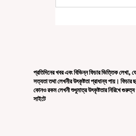
বেনজির ঘটনা- দায়িত্বজ্ঞানহীন আচরণের
অভিযোগে রাজ্যের বিধানসভা মার্শাল সাসপেন্
প্রতিদিনের খবর এবং বিভিন্ন ফিচার ভিত্তিক লেখা, য
সত্যতা তথা লেখনীর উৎকৃষ্টতা প্রাধান্য পায়। ফিচার 
কোনও রকম লেখনী শুধুমাত্র উৎকৃষ্টতার নিরিখে গুরুত্ব
সাইটে