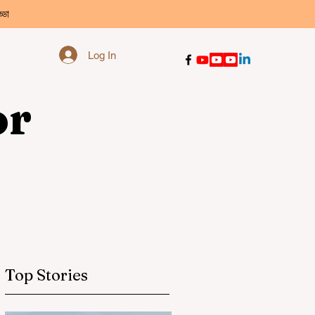
্ডা
Log In
or
Top Stories