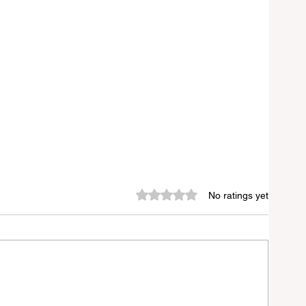
Rated 0 out of 5 stars.
No ratings yet