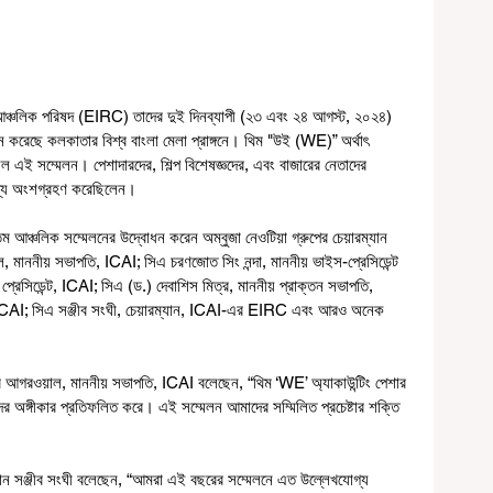
আঞ্চলিক পরিষদ (EIRC) তাদের দুই দিনব্যাপী (২৩ এবং ২৪ আগস্ট, ২০২৪) 
ন করেছে কলকাতার বিশ্ব বাংলা মেলা প্রাঙ্গনে। থিম "উই (WE)” অর্থাৎ 
ল এই সম্মেলন। পেশাদারদের, শিল্প বিশেষজ্ঞদের, এবং বাজারের নেতাদের 
স্য অংশগ্রহণ করেছিলেন।
লিক সম্মেলনের উদ্বোধন করেন অম্বুজা নেওটিয়া গ্রুপের চেয়ারম্যান 
য়াল, মাননীয় সভাপতি, ICAI; সিএ চরণজোত সিং নন্দা, মাননীয় ভাইস-প্রেসিডেন্ট 
্রেসিডেন্ট, ICAI; সিএ (ড.) দেবাশিস মিত্র, মাননীয় প্রাক্তন সভাপতি, 
, ICAI; সিএ সঞ্জীব সংঘী, চেয়ারম্যান, ICAI-এর EIRC এবং আরও অনেক 
ার আগরওয়াল, মাননীয় সভাপতি, ICAI বলেছেন, “থিম ‘WE’ অ্যাকাউন্টিং পেশার 
র অঙ্গীকার প্রতিফলিত করে। এই সম্মেলন আমাদের সম্মিলিত প্রচেষ্টার শক্তি 
ন সঞ্জীব সংঘী বলেছেন, “আমরা এই বছরের সম্মেলনে এত উল্লেখযোগ্য 