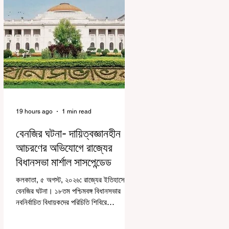
19 hours ago
1 min read
বেনজির ঘটনা- দায়িত্বজ্ঞানহীন
আচরণের অভিযোগে রাজ্যের
বিধানসভা মার্শাল সাসপেন্ডেড
কলকাতা, ৫ অগস্ট, ২০২৬: রাজ্যের ইতিহাসে
বেনজির ঘটনা। ১৮তম পশ্চিমবঙ্গ বিধানসভার
নবনির্বাচিত বিধায়কদের পরিচিতি শিবিরে
দায়িত্বজ্ঞানহীন আচরণের অভিযোগে মার্শাল
দেবব্রত মুখোপাধ্যায়কে সাসপেন্ড করল বিধানসভা