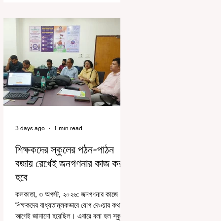
সচিবালয়। মঙ্গলবার বিধানসভার সচিবালয় থেকে
তাঁর পদচ্যুতির লিখিত নির্দেশনামা জারি করা হয়।
বিধানসভার ইতিহাসে, কোনও পদে থাকা মার্শালকে
সাসপেন্ড করার ঘটনা রাজ্যে এই প্রথম।
বিধানসভার নবনির্বাচিত বিধায়কদের নিয়ে আয়োজিত
উচ্চপর্যায়ের ওরিয়েন্টেশন বা পরিচিতি শিবিরে দায়িত্ব
পালনের ক্ষেত্রে একা
3 days ago
1 min read
শিক্ষকদের স্কুলের পঠন-পাঠন
বজায় রেখেই জনগণনার কাজ করতে
হবে
কলকাতা, ৩ অগস্ট, ২০২৬: জনগণনার কাজে
শিক্ষকদের বাধ্যতামূলকভাবে যোগ দেওয়ার কথা
আগেই জানানো হয়েছিল। এবারে বলা হল স্কুলের