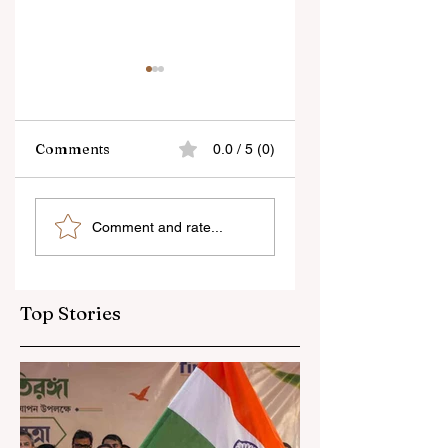
Comments
0.0 / 5 (0)
“জেন-জি রা দেশবিরোধী নয়,
বেনজির ঘটনা- দায়িত্বজ্ঞানহী
Comment and rate...
আমি তাদের সম্পূর্ণ বিশ্বাস
আচরণের অভিযোগে রাজ্যের
করি", বললেন মোহন ভাগবত
বিধানসভা মার্শাল সাসপেন্ডেড
Top Stories