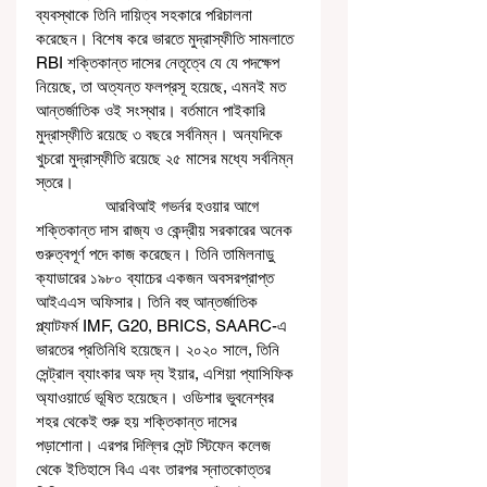
ব্যবস্থাকে তিনি দায়িত্ব সহকারে পরিচালনা 
করেছেন। বিশেষ করে ভারতে মুদ্রাস্ফীতি সামলাতে 
RBI শক্তিকান্ত দাসের নেতৃত্বে যে যে পদক্ষেপ 
নিয়েছে, তা অত্যন্ত ফলপ্রসূ হয়েছে, এমনই মত 
আন্তর্জাতিক ওই সংস্থার। বর্তমানে পাইকারি 
মুদ্রাস্ফীতি রয়েছে ৩ বছরে সর্বনিম্ন। অন্যদিকে 
খুচরো মুদ্রাস্ফীতি রয়েছে ২৫ মাসের মধ্যে সর্বনিম্ন 
স্তরে। 
                আরবিআই গভর্নর হওয়ার আগে 
শক্তিকান্ত দাস রাজ্য ও কেন্দ্রীয় সরকারের অনেক 
গুরুত্বপূর্ণ পদে কাজ করেছেন। তিনি তামিলনাড়ু 
ক্যাডারের ১৯৮০ ব্যাচের একজন অবসরপ্রাপ্ত 
আইএএস অফিসার। তিনি বহু আন্তর্জাতিক 
প্ল্যাটফর্ম IMF, G20, BRICS, SAARC-এ 
ভারতের প্রতিনিধি হয়েছেন। ২০২০ সালে, তিনি 
সেন্ট্রাল ব্যাংকার অফ দ্য ইয়ার, এশিয়া প্যাসিফিক 
অ্যাওয়ার্ডে ভূষিত হয়েছেন। ওডিশার ভুবনেশ্বর 
শহর থেকেই শুরু হয় শক্তিকান্ত দাসের 
পড়াশোনা। এরপর দিল্লির সেন্ট স্টিফেন কলেজ 
থেকে ইতিহাসে বিএ এবং তারপর স্নাতকোত্তর 