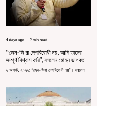
4 days ago
2 min read
“জেন-জি রা দেশবিরোধী নয়, আমি তাদের
সম্পূর্ণ বিশ্বাস করি", বললেন মোহন ভাগবত
৬ অগস্ট, ২০২৬: “জেন-জিরা দেশবিরোধী নয়”। বললেন
আরএসএস প্রধান মোহন ভাগবত। সারা দেশ জুড়ে নিট
পরীক্ষার প্রশ্নপত্র ফাঁস কে কেন্দ্র করে জেন জি দেড় ছাত্র
আন্দোলন নিয়ে প্রচুর মানুষ বিভিন্ন রকম মন্তব্য করেছেন।
তার মধ্যে বেশিরভাগই ছিল বিরূপ মন্তব্য। মূলত এই
আন্দোলনকারীরা দেশ বিরোধী কার্যকলাপের সঙ্গে জড়িত এবং
টাকা নিয়ে আন্দোলনে নেমেছে, সেটাই ছিল মূল প্রতিপাদ্য
সেই সব মানুষদের। কিন্তু যেই সরকারের বিরুদ্ধে আন্দোলন,
সেই সরকার শিক্ষামন্ত্রীর পদত্যাগ করানোর পাশাপাশি
ছাত্রদের বাকি দাবিগুলিও ম