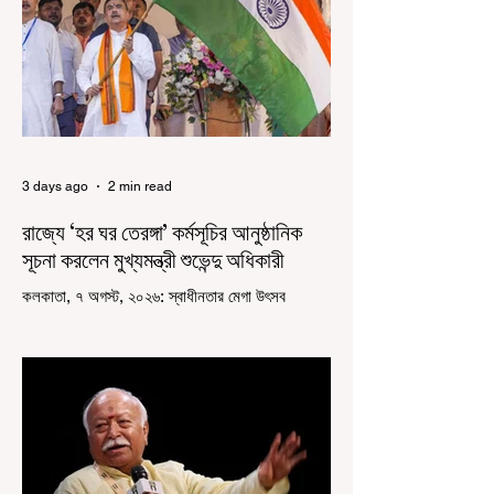
3 days ago
2 min read
রাজ্যে ‘হর ঘর তেরঙ্গা’ কর্মসূচির আনুষ্ঠানিক
সূচনা করলেন মুখ্যমন্ত্রী শুভেন্দু অধিকারী
কলকাতা, ৭ অগস্ট, ২০২৬: স্বাধীনতার মেগা উৎসব
উদযাপিত হচ্ছে এবার পশ্চিমবঙ্গে। নতুন উন্মাদনা নিয়ে পালিত
হচ্ছে ‘হর ঘর তেরঙ্গা’ কর্মসূচি। প্রধানমন্ত্রী নরেন্দ্র মোদী
কয়েক বছর আগে দেশজুড়ে এই উদ্যোগের সূচনা করলেও,
রাজ্যে রাজনৈতিক সমীকরণের কারণে এতদিন এই পদযাত্রার
রেশ সেভাবে পড়েনি। শুক্রবার কলকাতা সার্ভে বিল্ডিংয়ের
সামনে থেকে হাজরা মোড় পর্যন্ত তেরঙ্গা যাত্রায় অংশ নিয়ে
সেই কর্মসূচির আনুষ্ঠানিক সূচনা করলেন মুখ্যমন্ত্রী শুভেন্দু
অধিকারী। শুক্রবার মিছিলে মুখ্যমন্ত্রীর