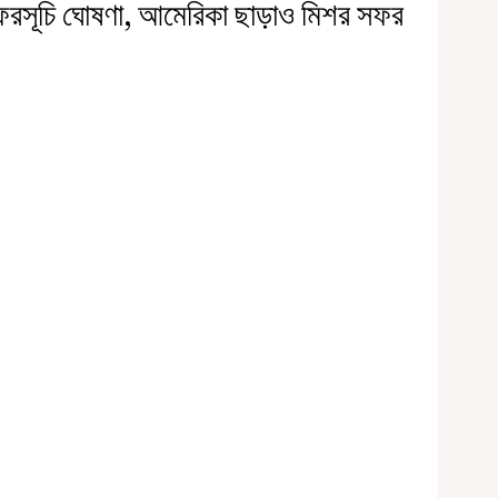
শ সফরসূচি ঘোষণা, আমেরিকা ছাড়াও মিশর সফর