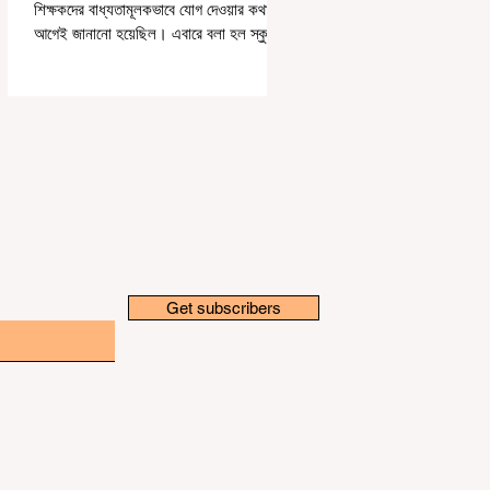
শিক্ষকদের বাধ্যতামূলকভাবে যোগ দেওয়ার কথা
আগেই জানানো হয়েছিল। এবারে বলা হল স্কুলের
পঠন-পাঠন বজায় রেখেই জনগণনার কাজ করতে
হবে। সোমবার রাজ্যের স্কুলশিক্ষা দফতরের তরফে
একটি নির্দেশিকায় জানানো হয়েছে, এমনভাবে
জনগণনার কাজ করতে হবে, যাতে স্কুলের সাধারণ
কাজকর্ম বা পঠনপাঠন ব্যাহত না হয়। স্কুল বা
ক্লাসের সময়ের পরে অথবা সপ্তাহান্তে তাঁদের
জনগণনার কাজ করতে হবে বলে রাজ্যের স্কুলশিক্ষা
দফতরের তরফে জানানো হয়েছে। অর্থাৎ অন-ডিউটি
পাচ্ছেন শিক্ষকরা।
Get subscribers