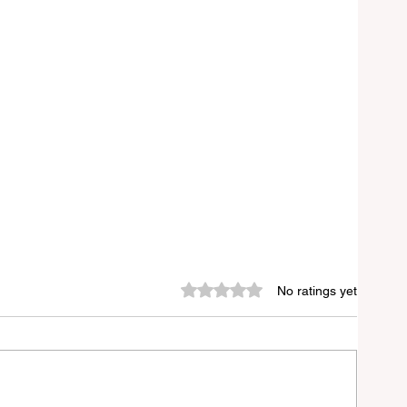
Rated 0 out of 5 stars.
No ratings yet