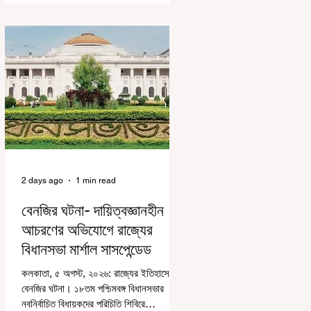
বেশিরভাগই ছিল বিরূপ মন্তব্য। মূলত এই
আন্দোলনকারীরা দেশ বিরোধী কার্যকলাপের সঙ্গে
জড়িত এবং টাকা নিয়ে আন্দোলনে নেমেছে, সেটাই
ছিল মূল প্রতিপাদ্য সেই সব মানুষদের। কিন্তু
যেই সরকারের বিরুদ্ধে আন্দোলন, সেই সরকার
শিক্ষামন্ত্রীর পদত্যাগ করানোর পাশাপাশি ছাত্রদের
বাকি দাবিগুলিও ম
2 days ago
1 min read
বেনজির ঘটনা- দায়িত্বজ্ঞানহীন
আচরণের অভিযোগে রাজ্যের
বিধানসভা মার্শাল সাসপেন্ডেড
কলকাতা, ৫ অগস্ট, ২০২৬: রাজ্যের ইতিহাসে
বেনজির ঘটনা। ১৮তম পশ্চিমবঙ্গ বিধানসভার
নবনির্বাচিত বিধায়কদের পরিচিতি শিবিরে