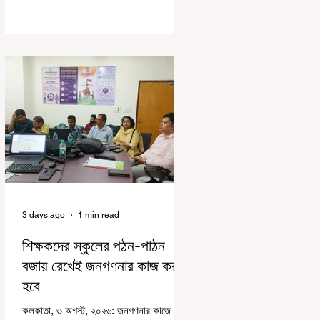
দায়িত্বজ্ঞানহীন আচরণের অভিযোগে মার্শাল
দেবব্রত মুখোপাধ্যায়কে সাসপেন্ড করল বিধানসভা
সচিবালয়। মঙ্গলবার বিধানসভার সচিবালয় থেকে
তাঁর পদচ্যুতির লিখিত নির্দেশনামা জারি করা হয়।
বিধানসভার ইতিহাসে, কোনও পদে থাকা মার্শালকে
সাসপেন্ড করার ঘটনা রাজ্যে এই প্রথম।
বিধানসভার নবনির্বাচিত বিধায়কদের নিয়ে আয়োজিত
উচ্চপর্যায়ের ওরিয়েন্টেশন বা পরিচিতি শিবিরে দায়িত্ব
পালনের ক্ষেত্রে একা
3 days ago
1 min read
শিক্ষকদের স্কুলের পঠন-পাঠন
বজায় রেখেই জনগণনার কাজ করতে
হবে
কলকাতা, ৩ অগস্ট, ২০২৬: জনগণনার কাজে