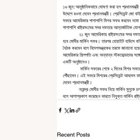
১৬ জুন: আনুষ্ঠানিকভাবে ঘোষণা করা হল প্রধানমন্ত্
উদ্দেশে রওনা দেবেন প্রধানমন্ত্রী। প্রেসিডেন্ট জো
সফরে আমেরিকার পাশাপাশি মিশর সফর করবেন নমো। এই
পাশাপাশি রাষ্ট্রসংঘের সদর দফতরে আন্তর্জাতিক যো
             ২১ জুন আমেরিকায় রাষ্ট্রসংঘের সদর দফতরে আন্তজার্তিক যোগ দিবস উপলক্ষ্যে একটি অনুষ্ঠানে যোগদানের মাধ্যমে শুরু 
হবে মোদীর মার্কিন সফর। তারপর হোয়াইট হাউসে বাইডেন
বৈঠক করবেন বলে বিদেশমন্ত্রকের তরফে জানানো হয়
আমেরিকার শিল্পপতি এবং অন্যান্য স্টকহোল্ডাদের সঙ্
একটি অনুষ্ঠানেও। 
              মার্কিন সফরের শেষে ২ দিনের মিশর সফরে যাবেন প্রধানমন্ত্রী নরেন্দ্র মোদী। ২৪ জুন মিশরের রাজধানী কায়রোতে গিয়ে 
পৌঁছাবেন। এই সফরে মিশরের প্রেসিডেন্ট আবদেল ফাত্
দেবেন প্রধানমন্ত্রী। 
             নরেন্দ্র মোদীর সফর নিয়ে মার্কিন মুলুকে চলছে সাজোসাজো রব। সফরে দুই দেশের মধ্যে সম্পর্কের নতুন ইতিহাস রচনা হবে 
বলে আশাপ্রকাশ করেছেন ভারতে নিযুক্ত মার্কিন রাষ্
Recent Posts