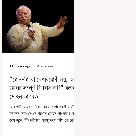
11 hours ago
2 min read
“জেন-জি রা দেশবিরোধী নয়, আমি
তাদের সম্পূর্ণ বিশ্বাস করি", বললেন
মোহন ভাগবত
৬ অগস্ট, ২০২৬: “জেন-জিরা দেশবিরোধী নয়”।
বললেন আরএসএস প্রধান মোহন ভাগবত। সারা
দেশ জুড়ে নিট পরীক্ষার প্রশ্নপত্র ফাঁস কে কেন্দ্র
করে জেন জি দেড় ছাত্র আন্দোলন নিয়ে প্রচুর মানুষ
বিভিন্ন রকম মন্তব্য করেছেন। তার মধ্যে