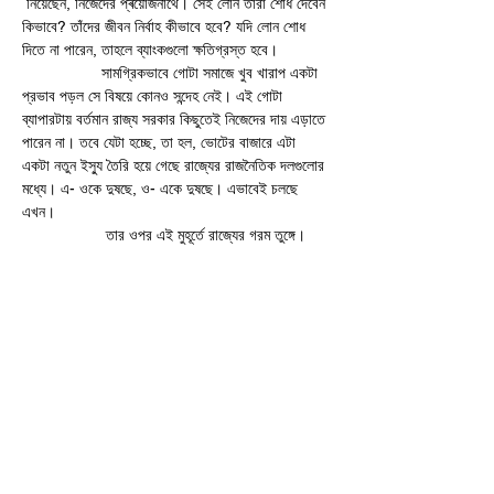
 নিয়েছেন, নিজেদের প্ৰয়োজনার্থে। সেই লোন তাঁরা শোধ দেবেন 
কিভাবে? তাঁদের জীবন নির্বাহ কীভাবে হবে? যদি লোন শোধ 
দিতে না পারেন, তাহলে ব্যাংকগুলো ক্ষতিগ্রস্ত হবে। 
                  সামগ্রিকভাবে গোটা সমাজে খুব খারাপ একটা 
প্রভাব পড়ল সে বিষয়ে কোনও সন্দেহ নেই। এই গোটা 
ব্যাপারটায় বর্তমান রাজ্য সরকার কিছুতেই নিজেদের দায় এড়াতে 
পারেন না। তবে যেটা হচ্ছে, তা হল, ভোটের বাজারে এটা 
একটা নতুন ইস্যু তৈরি হয়ে গেছে রাজ্যের রাজনৈতিক দলগুলোর 
মধ্যে। এ- ওকে দুষছে, ও- একে দুষছে। এভাবেই চলছে 
এখন। 
                   তার ওপর এই মুহূর্তে রাজ্যের গরম তুঙ্গে। 
চলছে অতি তাপপ্রবাহ। গত ৫০ বছরের রেকর্ড গরম পড়েছে 
এবারে। বিশেষজ্ঞরা বলছেন, গত বছরের এল- নিনোর প্রভাবেই 
এই গরম। তবে আমাদের রাজ্যের অস্বাভাবিকতা তো খবর 
বটেই। আলিপুর আবহাওয়া দফতরের খবর অনুযায়ী গতকাল 
অর্থাৎ ২৭ তারিখ শনিবার পশ্চিম মেদিনীপুরের কলাইকুণ্ডায় 
দিনের তাপমাত্রা ছিল ৪৫.৮ ডিগ্রি সেলসিয়াস। যা 
স্বাভাবিকের থেকে ৯ ডিগ্রি বেশি এবং তা ছিল দেশের মধ্যে 
সর্বোচ্চ তাপমাত্রা। তাহলেই বুঝুন। এমনটা বেশ কিছুদিন ধরেই 
হচ্ছে। মানে দেশের মধ্যে সর্বোচ্চ না হলেও রাজস্থানের থেকে 
বেশি থাকছে পুরুলিয়া। মায় আমাদের দমদম অব্দি একদিন 
রাজস্থানকে পেছনে ফেলে দিয়ে গরমে রেকর্ড করেছিল। তার 