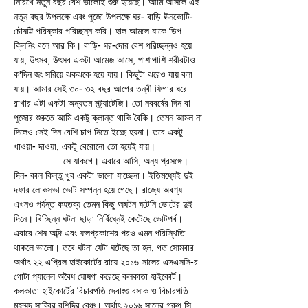
নিরিখে নতুন বছর বেশ ভালোই শুরু হয়েছে। আমি আসলে এই 
নতুন বছর উপলক্ষে এবং পুজো উপলক্ষে ঘর- বাড়ি ঊনকোটি- 
চৌষট্টি পরিষ্কার পরিচ্ছন্ন করি। হাল আমলে যাকে ডিপ 
ক্লিনিং বলে আর কি। বাড়ি- ঘর-দোর বেশ পরিচ্ছন্নও হয়ে 
যায়, উৎসব, উৎসব একটা আমেজ আসে, পাশাপাশি শরীরটাও 
ক'দিন জং সরিয়ে ঝকঝকে হয়ে যায়। কিছুটা ঝরেও যায় বলা 
যায়। আমার সেই ৩০- ৩২ বছর আগের তন্বী ফিগার ধরে 
রাখার এটা একটা অন্যতম স্ট্র্যাটেজি। তো নববর্ষের দিন বা 
পুজোর শুরুতে আমি একটু ক্লান্ত থাকি বৈকি। তেমন আমল না 
দিলেও সেই দিন বেশি চাপ নিতে ইচ্ছে হয়না। তবে একটু 
খাওয়া- দাওয়া, একটু বেরোনো তো হয়েই যায়।
                  সে যাকগে। এবারে আসি, অন্য প্রসঙ্গে। 
দিন- কাল কিন্তু খুব একটা ভালো যাচ্ছেনা। ইতিমধ্যেই দুই 
দফার লোকসভা ভোট সম্পন্ন হয়ে গেছে। রাজ্যে অবশ্য 
এখনও পর্যন্ত কহতব্য তেমন কিছু অঘটন ঘটেনি ভোটের দুই 
দিনে। বিচ্ছিন্ন ঘটনা ছাড়া নির্বিঘ্নেই কেটেছে ভোটপর্ব। 
এবারে শেষ অব্দি এবং ফলপ্রকাশের পরও এমন পরিস্থিতি 
থাকলে ভালো। তবে ঘটনা যেটা ঘটেছে তা হল, গত সোমবার 
অর্থাৎ ২২ এপ্রিল হাইকোর্টের রায়ে ২০১৬ সালের এসএসসি-র 
গোটা প্যানেল অবৈধ ঘোষণা করেছে কলকাতা হাইকোর্ট। 
কলকাতা হাইকোর্টের বিচারপতি দেবাংশু বসাক ও বিচারপতি 
মহম্মদ সাব্বির রশিদির বেঞ্চ। অর্থাৎ ২০১৬ সালের গ্রুপ সি, 