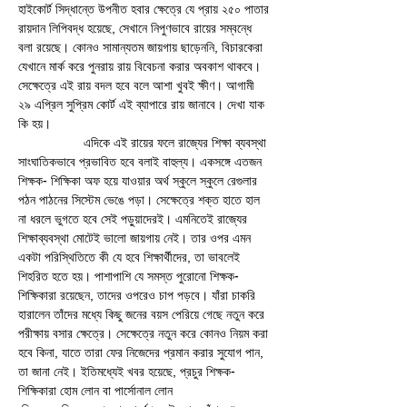
হাইকোর্ট সিদ্ধান্তে উপনীত হবার ক্ষেত্রে যে প্রায় ২৫০ পাতার 
রায়দান লিপিবদ্ধ হয়েছে, সেখানে নিপুণভাবে রায়ের সম্বন্ধে 
বলা রয়েছে। কোনও সামান্যতম জায়গায় ছাড়েননি, বিচারকেরা 
যেখানে মার্ক করে পুনরায় রায় বিবেচনা করার অবকাশ থাকবে। 
সেক্ষেত্রে এই রায় বদল হবে বলে আশা খুবই ক্ষীণ। আগামী 
২৯ এপ্রিল সুপ্রিম কোর্ট এই ব্যাপারে রায় জানাবে। দেখা যাক 
কি হয়।
                  এদিকে এই রায়ের ফলে রাজ্যের শিক্ষা ব্যবস্থা 
সাংঘাতিকভাবে প্রভাবিত হবে বলাই বাহুল্য। একসঙ্গে এতজন 
শিক্ষক- শিক্ষিকা অফ হয়ে যাওয়ার অর্থ স্কুলে স্কুলে রেগুলার 
পঠন পাঠনের সিস্টেম ভেঙে পড়া। সেক্ষেত্রে শক্ত হাতে হাল 
না ধরলে ভুগতে হবে সেই পড়ুয়াদেরই। এমনিতেই রাজ্যের 
শিক্ষাব্যবস্থা মোটেই ভালো জায়গায় নেই। তার ওপর এমন 
একটা পরিস্থিতিতে কী যে হবে শিক্ষার্থীদের, তা ভাবলেই 
শিহরিত হতে হয়। পাশাপাশি যে সমস্ত পুরোনো শিক্ষক- 
শিক্ষিকারা রয়েছেন, তাদের ওপরেও চাপ পড়বে। যাঁরা চাকরি 
হারালেন তাঁদের মধ্যে কিছু জনের বয়স পেরিয়ে গেছে নতুন করে 
পরীক্ষায় বসার ক্ষেত্রে। সেক্ষেত্রে নতুন করে কোনও নিয়ম করা 
হবে কিনা, যাতে তারা ফের নিজেদের প্রমান করার সুযোগ পান, 
তা জানা নেই। ইতিমধ্যেই খবর হয়েছে, প্রচুর শিক্ষক- 
শিক্ষিকারা হোম লোন বা পার্সোনাল লোন 