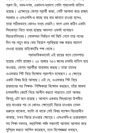
গ্রুপ ডি, নবম-দশম, একাদশ-দ্বাদশ গোটা প্যানেলই বাতিল 
হয়েছে। এক্ষেত্রে যোগ্য প্রার্থী কারা, সেটি আলাদা করে রাজ্য 
সরকার ও এসএসসি-র কাছে বার বার জানতে চাওয়া হলেও, 
তারা সঠিকভাবে কোনও তথ্য দেয়নি। ফলে এমন কঠিন একটা 
সিদ্ধান্ত নিতে বাধ্য হয়েছে আদলত এমনই বলেছেন 
বিচারপতিদ্বয়। লোকসভা নির্বাচন পর্ব মিটে গেলে তার পনের 
দিন পর নতুন করে ফের নিয়োগ প্রক্রিয়া শুরু করার আদেশ 
দেওয়া হয়েছে হাইকোর্টের পক্ষ থেকে। 
                   স্বাভাবিকভাবেই এই রায়ের ফলে তোলপাড় 
হয়েছে গোটা রাজ্যে। ২৫ হাজার ৭৫৩ জনের চাকরি বাতিল হয়ে 
যাওয়ায়, যোগ্য প্রার্থীরা হাহাকার করছে। তারা তাদের 
ওএমআর শিট নিয়ে বিক্ষোভ প্রদর্শনে বসেছেন। এ ক্ষেত্রে 
একটা বিষয় উঠে আসছে। এই যে, ওএমআর শিট নিয়ে 
রায়দানের পর শিক্ষক- শিক্ষিকারা বিক্ষোভ করছেন, তাঁরা মামলা 
চলাকালীন কোর্টে গিয়ে আপীল করতে পারতেন তো! আমার 
কিন্তু এটা মনে হয়েছে। আসলে একবার সিদ্ধান্তে উপনীত 
হয়ে যাওয়ার পর যে কোনও ক্ষেত্রেই বিচার চাওয়ার তেমন 
গুরুত্ব থাকেনা, যতটা না থাকে সেই বিষয় যতক্ষন বিচারাধীন 
থাকছে, তখন বিচার চাওয়ার ক্ষেত্রে। এসএসসি-র চেয়ারম্যান 
সহ শিক্ষা দফতর, মধ্যশিক্ষা পর্ষদ সকলেই আলাদা আলাদা করে 
সুপ্রিম করতে আপিল করেছেন, তবে বিশেষজ্ঞরা বলছেন, 