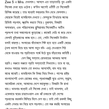
Zee 5 এ Mrs. দেখলাম। আসলে এত তাড়াতাড়ি খুব একটা 
সিনেমা দেখা হয়ে ওঠেনা। ক'দিন আগেই ওটিটি তে সিনেমাটি 
রিলিজ করেছে। তার মধ্যেই শুক্রবার দিন দেখে ফেললাম। 
মেয়েকে নিয়েই বসেছিলাম দেখতে। ফেসবুকে তিন/চার জনের 
রিভিউ পড়লাম, স্ক্রলিং করতে গিয়ে। বুঝলাম, বিষয়টা 
অসাধারন, এবং পরিচালকের মুন্সিয়ানায় সিনেমাটিও অতীব 
প্রসংশা তথা সমালোচনা কুড়োচ্ছে। কাজেই দেরি না করে দেখে 
ফেলাই বুদ্ধিমানের কাজ হবে। তো, গোটা সিনেমাটা টানটান 
বলাই বাহুল্য। সংসারের যাঁতাকলে পিষ্ট হতে হতে একটি মেয়ের 
(বলা ভালো বিয়ে হয়ে আসা নতুন বউ- এর) দেওয়ালে পিঠ 
থেকে যাওয়ার পর প্রতিবাদে গর্জে উঠে ঘুরে দাঁড়ানোর কাহিনী।
                 বেশ কিছু সপ্তাহ রোববারের আড্ডায় আসা 
হয়নি। শুরুতে শুরুতে প্রতি সপ্তাহেই লিখতাম। তবে যা হয়, 
কখনও সময়ের অভাব তো কখনও আলসেমি, বাদ পড়ে যায় 
মাঝে মাঝেই। ভাবছিলাম কি বিষয় নিয়ে লিখব। পাশের রাষ্ট্র 
বাংলাদেশেই এখন রোজের খবর, প্রধানমন্ত্রী ঘুরে এলেন, ফ্রান্স, 
আমেরিকা থেকে, আমাদের দেশে মহাকুম্ভ। বিষয়টা কি রাখা 
যায়। ভাবনার মধ্যেই এই সিনেমা দেখা। তাই ভাবলাম, এই 
একেবারে ঘরের চারদেওয়াল এবং ঝাঁ চকচকে দুই দেশের 
প্রধানের করমর্দন মিলিয়ে দিলে বেশ হয়। তাই সেই রকমই কিছু 
একটা লেখার মন নিয়ে বসে পড়লাম। তো শুরু করছি সংসারের 