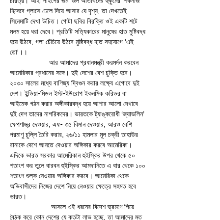
চরিত্র। আহা পাইপের জমা জল অতিথিদের হুকুমের শিকনজি 
হিসেবে গ্লাসে ঢেলে দিয়ে আসার যে দৃশ্য, তা দেখতেই 
সিনেমাটি দেখা উচিত। গোটা ছবির বিরক্তি ওই একটি শটে 
মলম হয়ে ধরা দেবে। প্রতিটি সত্যিকারের মানুষের হাত মুষ্টিবদ্ধ 
হয়ে উঠবে, গলা চেঁচিয়ে উঠবে মুষ্ঠিবদ্ধ হাত সহযোগে 'এই 
তো'।।
                    আর আমাদের প্রধানমন্ত্রী করমর্দন করবেন 
আমেরিকার প্রধানের সঙ্গে। দুই দেশের বেশ চুক্তি হবে। 
২০৩০ সালের মধ্যে বাণিজ্য দ্বিগুন করার লক্ষ্যে এগোবে দুই 
দেশ। ইন্ডিয়া-মিডল ইস্ট-ইউরোপ ইকনমিক করিডর বা 
আইমেক গঠন করার অঙ্গীকারবদ্ধ হয়ে আশার আলো দেখাবে 
দুই দেশ তাদের নাগরিকদের। ভারতকে ট্যাঙ্করোধী ‘জ্যাভলিন’ 
ক্ষেপণাস্ত্র দেওয়ার, এফ- ৩৫ বিমান দেওয়ার, আরও বেশি 
পরমাণু চুল্লি তৈরি করার, ২৬/১১ হামলার মূল চক্রী তাহাউর 
রানাকে দেশে আনতে দেওয়ার অঙ্গিকার করবে আমেরিকা। 
এদিকে ভারত সরকার আমেরিকান হুইস্কির উপর থেকে ৫০ 
শতাংশ কর তুলে বারবন হুইস্কির আমদানিতে এ বার থেকে ১০০ 
শতাংশ শুল্ক নেওয়ার অঙ্গিকার করবে। আমেরিকা থেকে 
অভিবাসীদের নিজের দেশে নিয়ে নেওয়ার ক্ষেত্রে সহমত হবে 
ভারত। 
                     আসলে এই ধরনের বিদেশ ভ্রমণে গিয়ে 
বৈঠক করে কোন দেশের যে কতটা লাভ হচ্ছে, তা আমাদের মত 