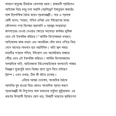
সাধারণ মানুষের ঠিকঠাক বোধগম্য হয়না। রাজধানী প্যারিসেও 
আইমেক নিয়ে বন্ধু তথা ফরাসি প্রেসিডেন্ট ইমানুয়েল মাকরেঁর 
সঙ্গে দ্বিপাক্ষিক বৈঠক করেন প্রধানমন্ত্রী। পরে এ প্রসঙ্গে 
মোদী বলেন, ‘‘ভারত, পশ্চিম এশিয়া এবং ইউরোপের মধ্যে 
কৌশলগত পণ্য বিশেষত জ্বালানি ও স্বাস্থ্য সংক্রান্ত 
মালপত্রের দেওয়া নেওয়ার ক্ষেত্রে অত্যন্ত কার্যকর ভূমিকা 
নেবে এই ইকনমিক করিডর।’’ আর্থিক বিশ্লেষকরা বলছেন, 
আইমেকের কাজ ভারত এবং আমেরিকা যৌথ ভাবে এগিয়ে নিয়ে 
গেলে আখেরে লাভবান হবে নয়াদিল্লি। অতি অল্প সময়ে 
ভারতীয় পণ্যকে পশ্চিম, ইউরোপ এবং আমেরিকার বাজারে 
পৌঁছে দেবে এই ইকনমিক করিডর। আর্থিক বিশ্লেষকদের 
অপরদিকে দাবি, আইমেককে ইউএসআইমেকে বদলাতেই গাজার 
নিয়ন্ত্রণ পুরোপুরি ভাবে নিজের হাতে তুলে নিতে চাইছেন 
ট্রাম্প। এখন দেখার, ঠিক কী ঘটতে চলেছে।
                এদিকে আমরা দেখলাম, সাংবাদিক বৈঠকে 
আদানির ঘুষ খাওয়া নিয়ে কোনও সাংবাদিক প্রশ্ন করলে 
প্রধানমন্ত্রী কি নিপুণতার সঙ্গে ভারতকে বসুধৈব কুটুম্বকম- এর 
ধারণায় বিশ্বাসী হিসেবে মেলে ধরে, বিষয়টি ভারতের ব্যক্তিগত 
(নিজের দেশের সমস্যা) বলে এড়িয়ে গেলেন কোনও সঠিক 
উত্তর না দিয়ে। আমরা সবাই জানি, আমাদের মাননীয় 
প্রধানমন্ত্রী কোনওরকম সাংবাদিক বৈঠকই করেননা। ভোটের 