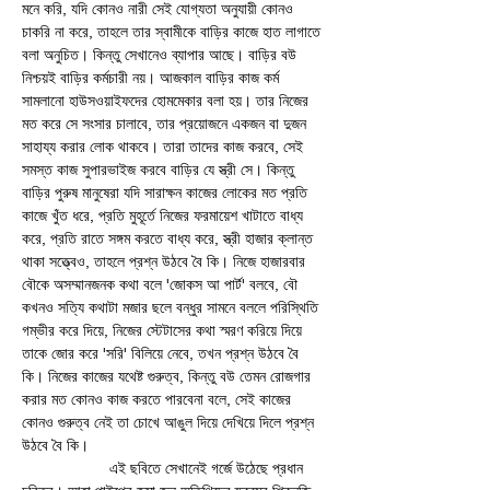
মনে করি, যদি কোনও নারী সেই যোগ্যতা অনুযায়ী কোনও 
চাকরি না করে, তাহলে তার স্বামীকে বাড়ির কাজে হাত লাগাতে 
বলা অনুচিত। কিন্তু সেখানেও ব্যাপার আছে। বাড়ির বউ 
নিশ্চয়ই বাড়ির কর্মচারী নয়। আজকাল বাড়ির কাজ কর্ম 
সামলানো হাউসওয়াইফদের হোমমেকার বলা হয়। তার নিজের 
মত করে সে সংসার চালাবে, তার প্রয়োজনে একজন বা দুজন 
সাহায্য করার লোক থাকবে। তারা তাদের কাজ করবে, সেই 
সমস্ত কাজ সুপারভাইজ করবে বাড়ির যে স্ত্রী সে। কিন্তু 
বাড়ির পুরুষ মানুষেরা যদি সারাক্ষন কাজের লোকের মত প্রতি 
কাজে খুঁত ধরে, প্রতি মুহূর্তে নিজের ফরমায়েশ খাটাতে বাধ্য 
করে, প্রতি রাতে সঙ্গম করতে বাধ্য করে, স্ত্রী হাজার ক্লান্ত 
থাকা সত্ত্বেও, তাহলে প্রশ্ন উঠবে বৈ কি। নিজে হাজারবার 
বৌকে অসম্মানজনক কথা বলে 'জোকস আ পার্ট' বলবে, বৌ 
কখনও সত্যি কথাটা মজার ছলে বন্ধুর সামনে বললে পরিস্থিতি 
গম্ভীর করে দিয়ে, নিজের স্টেটাসের কথা স্মরণ করিয়ে দিয়ে 
তাকে জোর করে 'সরি' বিলিয়ে নেবে, তখন প্রশ্ন উঠবে বৈ 
কি। নিজের কাজের যথেষ্ট গুরুত্ব, কিন্তু বউ তেমন রোজগার 
করার মত কোনও কাজ করতে পারবেনা বলে, সেই কাজের 
কোনও গুরুত্ব নেই তা চোখে আঙুল দিয়ে দেখিয়ে দিলে প্রশ্ন 
উঠবে বৈ কি। 
                    এই ছবিতে সেখানেই গর্জে উঠেছে প্রধান 