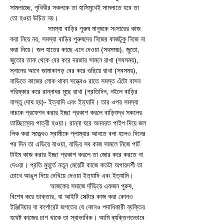
সামলাচ্ছে, পৃথিবীর সকলকে তা হাসিমুখেই সামলাতে হবে তা 
তো হওয়া উচিত নয়। 
                   সমস্যা বাড়ির পুরুষ মানুষকে সংসারের কাজ 
করা নিয়ে নয়, সমস্যা বাড়ির পুরুষদের নিজের কাজটুকু নিজে না 
করা নিয়ে। জল হাতের কাছে এনে দেওয়া (সবসময়), জুতো, 
জুতোর তাক থেকে বের করে দরজার সামনে রাখা (সবসময়), 
স্নানের আগে জামাকাপড় বের করে গুছিয়ে রাখা (সবসময়), 
বাড়িতে কাজের লোক থাকা সত্ত্বেও রাতে সমস্ত এঁটো বাসন 
পরিষ্কার করে রান্নাঘর মুছে রাখা (প্রতিদিন, নইলে বাড়ির 
বাস্তু দোষ হয়)- ইত্যাদি এবং ইত্যাদি। তার ওপর সমস্যা 
নাচকে প্রফেশন করার ইচ্ছা প্রকাশ করলে বাড়িশুদ্ধ সকলের 
তাচ্ছিল্যের পাত্রী হওয়া। রান্না ঘরে অনবরত পাইপ দিয়ে জল 
লিক করা সত্ত্বেও স্বামীকে প্লাম্বার আনতে বলা হলেও দিনের 
পর দিন তা এড়িয়ে যাওয়া, বাড়ির সব কাজ সামলে নিজে পার্ট 
টাইম কাজ করার ইচ্ছা প্রকাশ করলে তা জোর করে করতে না 
দেওয়া। প্রতি মুহূর্তে নতুন মেয়েটি কাজে কতটা অপারদর্শী তা 
চোখে আঙুল দিয়ে দেখিয়ে দেওয়া ইত্যাদি এবং ইত্যাদি। 
                    আজকের সমাজে দাঁড়িয়ে একজন পুরুষ, 
বিশেষ করে ডাক্তার, বা আইটি সেক্টরে কাজ করা কোনও 
ইঞ্জিনিয়ার বা কর্পোরেট জগতের যে কোনও পদাধিকারী ব্যক্তির 
যথেষ্ট কাজের চাপ থাকে তা স্বাভাবিক। আমি ব্যক্তিগতভাবে 