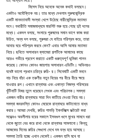
এই আখ্যান দিয়ে।
                  মিসেস নিয়ে অনেকে অনেক কথাই বলছেন। 
একটাও অযৌক্তিক নয়। তার মধ্যে দেখলাম পুরুষকেন্দ্রিক 
একটি মানবতাবাদী সংস্থা খেপে উঠেছে নারীকেন্দ্রিক মতামত 
শুনে। যথারীতি সমাজমাধ্যমে মারপিট শুরু হয়ে গেছে দুই দলের 
মধ্যে। একদল বলছে, সংসারে পুরুষদের সমান ভাগে কাজ করা 
উচিত, অন্য দল বলছে, পুরুষরা যে বাইরে পরিশ্রম করে, তারা 
আবার ঘরে পরিশ্রম করবে কেন? এবার আসি আমার মতামত 
নিয়ে। ছবিতে অসাধারন ক্যামেরা গল্পটিকে আমাদের কাছে 
আরও গভীরে প্রবেশ করাতে একটি গুরুত্বপূর্ণ ভূমিকা পালন 
করেছে। কোনও কোনও জায়গায় অসাধারন এডিটিং। অভিনয়ও 
যথেষ্ট ভালো প্রধান চরিত্র রুচি- র। সিনেমাটি একটি মননে 
নাচ নিয়ে বাঁচা এক তরুণীর নতুন বিয়ের পর ধীরে ধীরে ক্ষয়ে 
যাওয়ার গল্প। এখানে রান্নাঘর এবং একান্ত নিজস্ব পরিসরের 
খুঁটিনাটি বিষয় তুলে ধরেছেন লেখক এবং পরিচালক। সমস্যা 
একজন নারীর রান্নাঘরে সারা দিন কাটিয়ে দেওয়া নিয়ে নয়। 
সমস্যা জবরদস্তি কোনও মেয়েকে রান্নাঘরে কাটানোতে বাধ্য 
করার। আমরা দেখছি, রুচির শাশুড়ি ইকনমিক্সে ডক্টরেট করা 
সত্ত্বেও অবলীলায় বরের সকালে ইসবগুল গুলে মুখের সামনে ধরা 
থেকে জুতো বের করে রাখা থেকে রান্নাঘর সামলানো। কিন্তু 
আজকের দিনের রুচির সেগুলো দেখে দম বন্ধ হয়ে আসছে। 
সমস্যা তৈরি হচ্ছে এখান থেকেই। একজন হাসি মুখে যা 