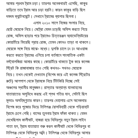
আমার প্রথম ট্রাম চড়া। তারপর অনেকবারই এসেছি, কাকুর 
বাড়িতে তবে ট্রাম আর চড়া হয়নি। কারন কাকুর বাড়ি ছিল 
দমদম ক্যান্টনমেন্টে। সেখানে ট্রামের ব্যাপার ছিলনা। 
                      এলাম ২০১০ সালে নিজের সংসার নিয়ে, 
ছোট্ট মেয়েকে নিয়ে। মেট্রো যেমন চড়েছি অফিস করতে গিয়ে 
রোজ, অফিস ছাড়ার পরে ট্রামেও চিত্তরঞ্জন অ্যাভেন্যিউয়ের 
কোয়ার্টারে ফিরেছি প্রায় রোজ, তেমন কোনও তাড়া না থাকলে। 
মেয়েকে সঙ্গে নিয়ে মাঝে- মধ্যে। দুলকি চালে ঢং ঢং আওয়াজ 
করতে করতে ট্রামের এগিয়ে চলা বর্তমানে সাংঘাতিক একটা 
নস্ট্যালজিয়া আমার কাছে। কোয়ার্টারে থাকতে টুক করে কলেজ 
স্ট্রিট কি রাজাবাজার তাও গেছি কখনও- সখনও মেয়েকে 
নিয়ে। তখন থেকেই দেখতাম (বিশেষ করে এই কলেজ স্ট্রিটের 
রুটে) আশপাশ থেকে ট্রামকে নিয়ে টিটকিরি দিচ্ছে সেই 
অঞ্চলের স্থানীয় মানুষজন। রাস্তার অন্যান্য যানবাহনের 
যাতায়াতের অসুবিধে করছে এই শ্লথ গতির যান, সেটাই ছিল 
মূলতঃ অসহিষ্ণুতার কারন। তারপর বেহালায় এসে অনেকবার 
বিশেষ করে পুজোর ভিড়ে টালিগঞ্জ /রাসবিহারী থেকে গড়িয়াহাট 
ট্রামে চেপে গেছি। বাসের তুলনায় ট্রাম ফাঁকা থাকত। যেমন 
দেখেছিলাম কালীঘাট, হাজরা হয়ে খিদিরপুর নতুন ট্রাম লাইন 
পাতা হল, ট্রাম যাতায়াত শুরু করল কালীঘাট থেকে খিদিরপুর বা 
টালিগঞ্জ থেকে খিদিরপুর অব্দি। টালিগঞ্জ থেকে খিদিরপুর আসার 