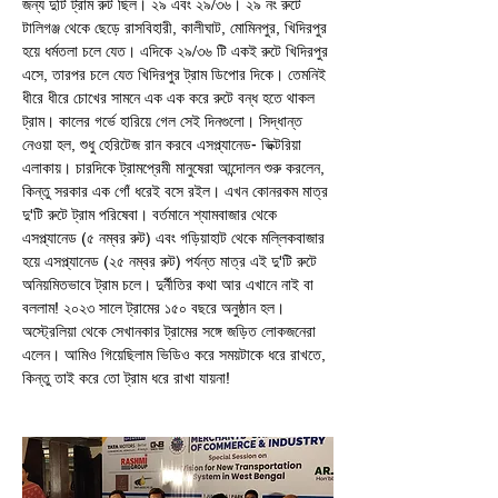
জন্য দুটি ট্রাম রুট ছিল। ২৯ এবং ২৯/৩৬। ২৯ নং রুটে 
টালিগঞ্জ থেকে ছেড়ে রাসবিহারী, কালীঘাট, মোমিনপুর, খিদিরপুর 
হয়ে ধর্মতলা চলে যেত। এদিকে ২৯/৩৬ টি একই রুটে খিদিরপুর 
এসে, তারপর চলে যেত খিদিরপুর ট্রাম ডিপোর দিকে। তেমনিই 
ধীরে ধীরে চোখের সামনে এক এক করে রুটে বন্ধ হতে থাকল 
ট্রাম। কালের গর্ভে হারিয়ে গেল সেই দিনগুলো। সিদ্ধান্ত 
নেওয়া হল, শুধু হেরিটেজ রান করবে এসপ্ল্যানেড- ভিক্টরিয়া 
এলাকায়। চারদিকে ট্রামপ্রেমী মানুষেরা আন্দোলন শুরু করলেন, 
কিন্তু সরকার এক গোঁ ধরেই বসে রইল। এখন কোনরকম মাত্র 
দু'টি রুটে ট্রাম পরিষেবা। বর্তমানে শ্যামবাজার থেকে 
এসপ্ল্যানেড (৫ নম্বর রুট) এবং গড়িয়াহাট থেকে মল্লিকবাজার 
হয়ে এসপ্ল্যানেড (২৫ নম্বর রুট) পর্যন্ত মাত্র এই দু'টি রুটে 
অনিয়মিতভাবে ট্রাম চলে। দুর্নীতির কথা আর এখানে নাই বা 
বললাম! ২০২৩ সালে ট্রামের ১৫০ বছরে অনুষ্ঠান হল। 
অস্ট্রেলিয়া থেকে সেখানকার ট্রামের সঙ্গে জড়িত লোকজনেরা 
এলেন। আমিও গিয়েছিলাম ভিডিও করে সময়টাকে ধরে রাখতে, 
কিন্তু তাই করে তো ট্রাম ধরে রাখা যায়না!  