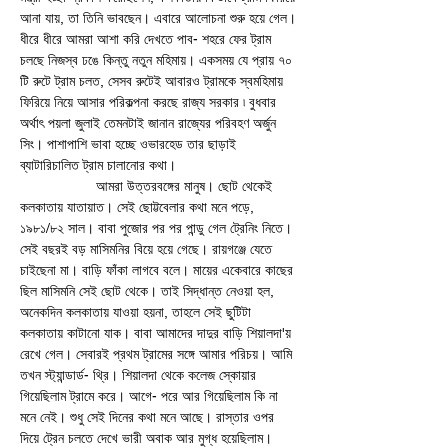
আনা যায়, তা তিনি ভাবছেন। এবারে আলোচনা শুরু হয়ে গেল। 
ধীরে ধীরে আমরা আশা করি দেখতে পাব- শহরে ফের ট্রাম 
চলছে নিজস্ব ঢঙে কিন্তু নতুন মহিমায়। একসময় যে প্রায় ৭০ 
টি রুটে ট্রাম চলত, সেসব রুটেই আবারও ট্রামকে স্বমহিমায় 
ফিরিয়ে নিয়ে আসার পরিকল্পনা করছে রাজ্য সরকার ৷ বুধবার 
অর্থাৎ পয়লা জুলাই তেমনটাই জানান রাজ্যের পরিবহণ অর্জুন 
সিং। পাশাপাশি ভাবা হচ্ছে ওভারহেড তার ছাড়াই 
ব্যাটারিচালিত ট্রাম চালানোর কথা। 
                   আমরা উত্তরবঙ্গের মানুষ। ছোট থেকেই 
কলকাতায় যাতায়াত। সেই ছোট্টবেলার কথা মনে পড়ে, 
১৯৮১/৮২ সাল। বাবা পুজোর পর পর পান্ডু গেল ট্রেনিং নিতে। 
সেই বছরই বড় মাসিমনির বিয়ে হয়ে গেছে। রায়গঞ্জে যেতে 
চাইছেনা মা। বাড়ি ফাঁকা লাগবে বলে। মায়ের একেবারে কাছের 
ছিল মাসিমনি সেই ছোট থেকে। তাই সিদ্ধান্ত নেওয়া হল, 
অনেকদিন কলকাতায় যাওয়া হয়না, তাহলে সেই ছুটিটা 
কলকাতায় কাটানো যাক। বাবা আমাদের দাদুর বাড়ি শিয়ালদা'য় 
রেখে গেল। সেবারই প্রথম ট্রামের সঙ্গে আমার পরিচয়। আমি 
তখন স্ট্যান্ডার্ড- থ্রি। শিয়ালদা থেকে কলেজ স্কোয়ার 
গিয়েছিলাম ট্রামে করে। আগে- পরে আর গিয়েছিলাম কি না 
মনে নেই। শুধু সেই দিনের কথা মনে আছে। রাস্তার ওপর 
দিয়ে ট্রেন চলতে দেখে ভারী অবাক আর মুগ্ধ হয়েছিলাম। 