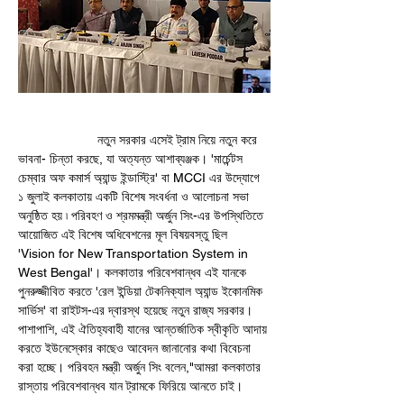
                      নতুন সরকার এসেই ট্রাম নিয়ে নতুন করে 
ভাবনা- চিন্তা করছে, যা অত্যন্ত আশাব্যঞ্জক। 'মার্চেন্টস 
চেম্বার অফ কমার্স অ্যান্ড ইন্ডাস্ট্রি' বা MCCI এর উদ্যোগে 
১ জুলাই কলকাতায় একটি বিশেষ সংবর্ধনা ও আলোচনা সভা 
অনুষ্ঠিত হয় ৷ পরিবহণ ও শ্রমমন্ত্রী অর্জুন সিং-এর উপস্থিতিতে 
আয়োজিত এই বিশেষ অধিবেশনের মূল বিষয়বস্তু ছিল 
'Vision for New Transportation System in 
West Bengal'। কলকাতার পরিবেশবান্ধব এই যানকে 
পুনরুজ্জীবিত করতে 'রেল ইন্ডিয়া টেকনিক্যাল অ্যান্ড ইকোনমিক 
সার্ভিস' বা রাইটস-এর দ্বারস্থ হয়েছে নতুন রাজ্য সরকার। 
পাশাপাশি, এই ঐতিহ্যবাহী যানের আন্তর্জাতিক স্বীকৃতি আদায় 
করতে ইউনেস্কোর কাছেও আবেদন জানানোর কথা বিবেচনা 
করা হচ্ছে। পরিবহন মন্ত্রী অর্জুন সিং বলেন,"আমরা কলকাতার 
রাস্তায় পরিবেশবান্ধব যান ট্রামকে ফিরিয়ে আনতে চাই। 