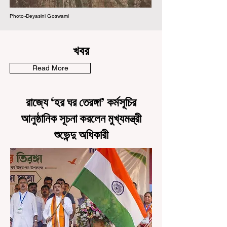
Photo-Deyasini Goswami
খবর
Read More
রাজ্যে ‘হর ঘর তেরঙ্গা’ কর্মসূচির
আনুষ্ঠানিক সূচনা করলেন মুখ্যমন্ত্রী
শুভেন্দু অধিকারী