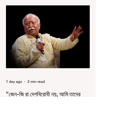
হচ্ছে ‘হর ঘর তেরঙ্গা’ কর্মসূচি। প্রধানমন্ত্রী নরেন্দ্র মোদী
কয়েক বছর আগে দেশজুড়ে এই উদ্যোগের সূচনা করলেও,
রাজ্যে রাজনৈতিক সমীকরণের কারণে এতদিন এই পদযাত্রার
রেশ সেভাবে পড়েনি। শুক্রবার কলকাতা সার্ভে বিল্ডিংয়ের
সামনে থেকে হাজরা মোড় পর্যন্ত তেরঙ্গা যাত্রায় অংশ নিয়ে
সেই কর্মসূচির আনুষ্ঠানিক সূচনা করলেন মুখ্যমন্ত্রী শুভেন্দু
অধিকারী। শুক্রবার মিছিলে মুখ্যমন্ত্রীর
1 day ago
2 min read
“জেন-জি রা দেশবিরোধী নয়, আমি তাদের
সম্পূর্ণ বিশ্বাস করি", বললেন মোহন ভাগবত
৬ অগস্ট, ২০২৬: “জেন-জিরা দেশবিরোধী নয়”। বললেন
আরএসএস প্রধান মোহন ভাগবত। সারা দেশ জুড়ে নিট
পরীক্ষার প্রশ্নপত্র ফাঁস কে কেন্দ্র করে জেন জি দেড় ছাত্র
আন্দোলন নিয়ে প্রচুর মানুষ বিভিন্ন রকম মন্তব্য করেছেন।