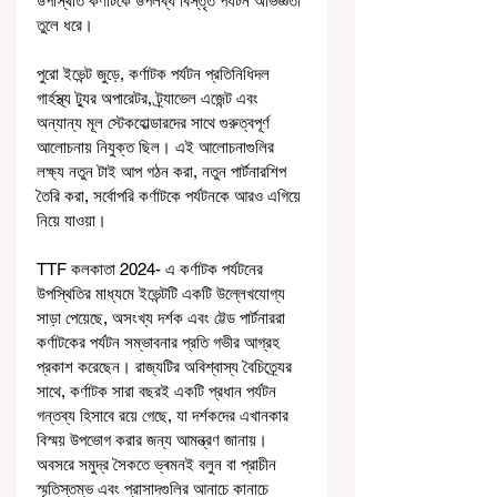
উপস্থিতি কর্ণাটকে উপলব্ধ বিস্তৃত পর্যটন অভিজ্ঞতা 
তুলে ধরে।
পুরো ইভেন্ট জুড়ে, কর্ণাটক পর্যটন প্রতিনিধিদল 
গার্হস্থ্য ট্যুর অপারেটর, ট্র্যাভেল এজেন্ট এবং 
অন্যান্য মূল স্টেকহোল্ডারদের সাথে গুরুত্বপূর্ণ 
আলোচনায় নিযুক্ত ছিল। এই আলোচনাগুলির 
লক্ষ্য নতুন টাই আপ গঠন করা, নতুন পার্টনারশিপ 
তৈরি করা, সর্বোপরি কর্ণাটকে পর্যটনকে আরও এগিয়ে 
নিয়ে যাওয়া।
TTF কলকাতা 2024- এ কর্ণাটক পর্যটনের 
উপস্থিতির মাধ্যমে ইভেন্টটি একটি উল্লেখযোগ্য 
সাড়া পেয়েছে, অসংখ্য দর্শক এবং ট্টেড পার্টনাররা 
কর্ণাটকের পর্যটন সম্ভাবনার প্রতি গভীর আগ্রহ 
প্রকাশ করেছেন। রাজ্যটির অবিশ্বাস্য বৈচিত্র্যের 
সাথে, কর্ণাটক সারা বছরই একটি প্রধান পর্যটন 
গন্তব্য হিসাবে রয়ে গেছে, যা দর্শকদের এখানকার 
বিস্ময় উপভোগ করার জন্য আমন্ত্রণ জানায়। 
অবসরে সমুদ্র সৈকতে ভ্ৰমনই বলুন বা প্রাচীন 
স্মৃতিস্তম্ভ এবং প্রাসাদগুলির আনাচে কানাচে 