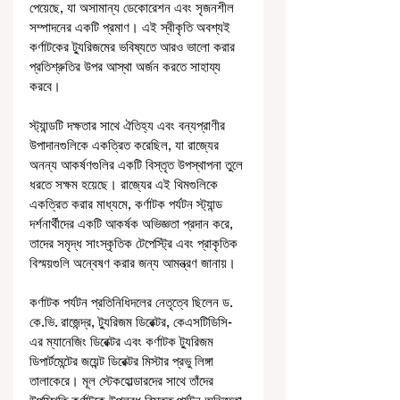
পেয়েছে, যা অসামান্য ডেকোরেশন এবং সৃজনশীল 
সম্পাদনের একটি প্রমাণ। এই স্বীকৃতি অবশ্যই 
কর্ণাটকের ট্যুরিজমের ভবিষ্যতে আরও ভালো করার 
প্রতিশ্রুতির উপর আস্থা অর্জন করতে সাহায্য 
করবে।
স্ট্যান্ডটি দক্ষতার সাথে ঐতিহ্য এবং বন্যপ্রাণীর 
উপাদানগুলিকে একত্রিত করেছিল, যা রাজ্যের 
অনন্য আকর্ষণগুলির একটি বিস্তৃত উপস্থাপনা তুলে 
ধরতে সক্ষম হয়েছে। রাজ্যের এই থিমগুলিকে 
একত্রিত করার মাধ্যমে, কর্ণাটক পর্যটন স্ট্যান্ড 
দর্শনার্থীদের একটি আকর্ষক অভিজ্ঞতা প্রদান করে, 
তাদের সমৃদ্ধ সাংস্কৃতিক টেপেস্ট্রি এবং প্রাকৃতিক 
বিস্ময়গুলি অন্বেষণ করার জন্য আমন্ত্রণ জানায়।
কর্ণাটক পর্যটন প্রতিনিধিদলের নেতৃত্বে ছিলেন ড. 
কে.ভি. রাজেন্দ্র, ট্যুরিজম ডিরেক্টর, কেএসটিডিসি-
এর ম্যানেজিং ডিরেক্টর এবং কর্ণাটক ট্যুরিজম 
ডিপার্টমেন্টের জয়েন্ট ডিরেক্টর মিস্টার প্রভু লিঙ্গা 
তালাকেরে। মূল স্টেকহোল্ডারদের সাথে তাঁদের 