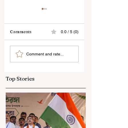
Comments
0.0 / 5 (0)
“জেন-জি রা দেশবিরোধী নয়,
বেনজির ঘটনা- দায়িত্বজ্ঞানহী
Comment and rate...
আমি তাদের সম্পূর্ণ বিশ্বাস
আচরণের অভিযোগে রাজ্যের
করি", বললেন মোহন ভাগবত
বিধানসভা মার্শাল সাসপেন্ডেড
Top Stories