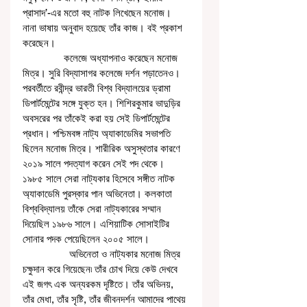
প্রাসাদ’-এর মতো বহু নাটক লিখেছেন মনোজ। 
নানা ভাষায় অনুবাদ হয়েছে তাঁর কাজ। বই প্রকাশ 
করেছেন। 
               কলেজে অধ্যাপনাও করেছেন মনোজ 
মিত্র। সুরি বিদ্যাসাগর কলেজে দর্শন পড়াতেনও। 
পরবর্তীতে রবীন্দ্র ভারতী বিশ্ব বিদ্যালয়ের ড্রামা 
ডিপার্টমেন্টের সঙ্গে যুক্ত হন। শিশিরকুমার ভাদুড়ির 
অবসরের পর তাঁকেই করা হয় সেই ডিপার্টমেন্টের 
প্রধান। পশ্চিমবঙ্গ নাট্য অ্যাকাডেমির সভাপতি 
ছিলেন মনোজ মিত্র। শারীরিক অসুস্থতার কারণে 
২০১৯ সালে পদত্যাগ করেন সেই পদ থেকে। 
১৯৮৫ সালে সেরা নাট্যকার হিসেবে সঙ্গীত নাটক 
অ্যাকাডেমি পুরস্কার পান অভিনেতা। কলকাতা 
বিশ্ববিদ্যালয় তাঁকে সেরা নাট্যকারের সম্মান 
দিয়েছিল ১৯৮৬ সালে। এশিয়াটিক সোসাইটির 
সোনার পদক পেয়েছিলেন ২০০৫ সালে।
                 অভিনেতা ও নাট্যকার মনোজ মিত্র 
চক্ষুদান করে গিয়েছেন৷ তাঁর চোখ দিয়ে কেউ দেখবে 
এই জগৎ এক অন্যরকম দৃষ্টিতে। তাঁর অভিনয়, 
তাঁর মেধা, তাঁর সৃষ্টি, তাঁর জীবনদর্শন আমাদের পাথেয় 