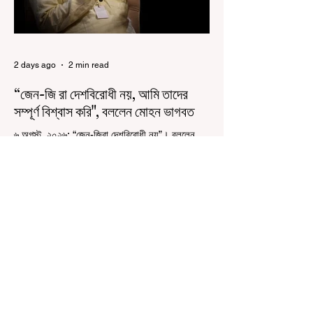
2 days ago
2 min read
“জেন-জি রা দেশবিরোধী নয়, আমি তাদের
সম্পূর্ণ বিশ্বাস করি", বললেন মোহন ভাগবত
৬ অগস্ট, ২০২৬: “জেন-জিরা দেশবিরোধী নয়”। বললেন
আরএসএস প্রধান মোহন ভাগবত। সারা দেশ জুড়ে নিট
পরীক্ষার প্রশ্নপত্র ফাঁস কে কেন্দ্র করে জেন জি দেড় ছাত্র
আন্দোলন নিয়ে প্রচুর মানুষ বিভিন্ন রকম মন্তব্য করেছেন।
তার মধ্যে বেশিরভাগই ছিল বিরূপ মন্তব্য। মূলত এই
আন্দোলনকারীরা দেশ বিরোধী কার্যকলাপের সঙ্গে জড়িত এবং
টাকা নিয়ে আন্দোলনে নেমেছে, সেটাই ছিল মূল প্রতিপাদ্য
সেই সব মানুষদের। কিন্তু যেই সরকারের বিরুদ্ধে আন্দোলন,
সেই সরকার শিক্ষামন্ত্রীর পদত্যাগ করানোর পাশাপাশি
ছাত্রদের বাকি দাবিগুলিও ম