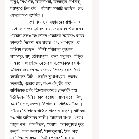
অসুখ, সিওপিডি, ডিমেনশিয়া, হৃদযন্ত্রের বেশকিছু 
সমস্যাও ছিল তাঁর। বাইপাস সার্জারি হয়েছিল এবং 
পেসমেকারও বসেছিল। 
               তপন সিনহার 'বাঞ্ছারামের বাগান'-এর 
মতো চলচ্চিত্রে দুর্দান্ত অভিনয়ের জন্য তাঁর অধিক 
পরিচিতি হলেও কিংবদন্তি পরিচালক সত্যজিৎ রায়ের 
কালজয়ী সিনেমা 'ঘরে বাইরে' এবং 'গণশত্রু'-তে 
অভিনয় করেছেন। বিশিষ্ট পরিচালক বুদ্ধদেব 
দাশগুপ্ত, বাসু চট্টোপাধ্যায়, তরুণ মজুমদার, শক্তি 
সামন্ত এবং গৌতম ঘোষের ছবিতেও নিজস্ব ঘরানায় 
অভিনয় করে চলচ্চিত্র জগতে নিজস্ব ঘরানা তৈরি 
করেছিলেন তিনি। অরবিন্দ মুখোপাধ্যায়, হরনাথ 
চক্রবর্তী, প্রভাত রায়, অঞ্জন চৌধুরীর মতো 
বাণিজ্যিক ছবির ফিল্মমেকারদেরও ফেভারিট হয়ে 
উঠেছিলেন তিনি। কাজ করেছেন বাংলার বেশ কিছু 
কমার্শিয়াল ছবিতেও। লিখেছেন শতাধিক নাটকও। 
নাটকের নির্দেশনার দায়িত্ব পালন করেছেন। নাটকের 
মঞ্চ তাঁর অভিনয়ের সাক্ষী। ‘সাজানো বাগান’, ‘চোখে 
আঙুল দাদা’, ‘কালবিভঙ্গ’, ‘পরবাস’, ‘অলকানন্দার পুত্র 
কন্যা’, ‘নরক গুলজ়ার’, ‘অশ্বত্থামা’, ‘চাক ভাঙা 
মধু’, ‘মেষ ও রাক্ষস’, ‘দেবী সর্পমস্তা’, ‘ছায়ার 