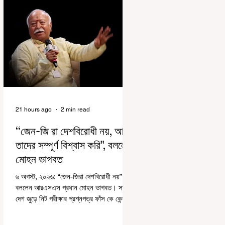
21 hours ago
2 min read
“জেন-জি রা দেশবিরোধী নয়, আমি
তাদের সম্পূর্ণ বিশ্বাস করি", বললেন
মোহন ভাগবত
৬ অগস্ট, ২০২৬: “জেন-জিরা দেশবিরোধী নয়”।
বললেন আরএসএস প্রধান মোহন ভাগবত। সারা
দেশ জুড়ে নিট পরীক্ষার প্রশ্নপত্র ফাঁস কে কেন্দ্র
করে জেন জি দেড় ছাত্র আন্দোলন নিয়ে প্রচুর মানুষ
বিভিন্ন রকম মন্তব্য করেছেন। তার মধ্যে