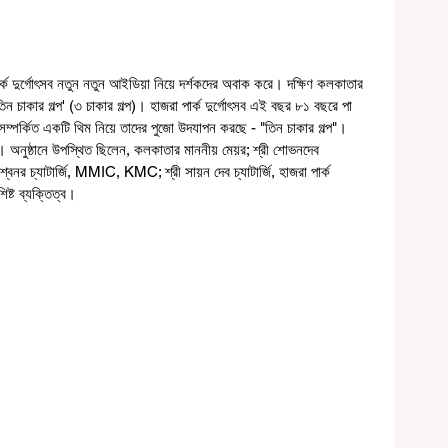
ক দুর্গোৎসব নতুন নতুন আইডিয়া নিয়ে দর্শকদের অবাক করে। দক্ষিণ কলকাতার 
 চাকার গল্প' (৩ চাকার গল্প)। হাজরা পার্ক দুর্গোৎসব এই বছর ৮১ বছরে পা 
্পর্কিত একটি থিম নিয়ে তাদের পুজো উদযাপন করছে - "তিন চাকার গল্প"। 
অনুষ্ঠানে উপস্থিত ছিলেন, কলকাতার মাননীয় মেয়র; শ্রী শোভনদেব 
ী বৈশ্বনর চ্যাটার্জি, MMIC, KMC; শ্রী সায়ন দেব চ্যাটার্জি, হাজরা পার্ক 
ষ্ট ব্যক্তিত্ব।