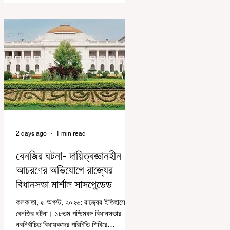
বেশিরভাগই ছিল বিরূপ মন্তব্য। মূলত এই
আন্দোলনকারীরা দেশ বিরোধী কার্যকলাপের সঙ্গে
জড়িত এবং টাকা নিয়ে আন্দোলনে নেমেছে, সেটাই
ছিল মূল প্রতিপাদ্য সেই সব মানুষদের। কিন্তু
যেই সরকারের বিরুদ্ধে আন্দোলন, সেই সরকার
শিক্ষামন্ত্রীর পদত্যাগ করানোর পাশাপাশি ছাত্রদের
বাকি দাবিগুলিও ম
2 days ago
1 min read
বেনজির ঘটনা- দায়িত্বজ্ঞানহীন
আচরণের অভিযোগে রাজ্যের
বিধানসভা মার্শাল সাসপেন্ডেড
কলকাতা, ৫ অগস্ট, ২০২৬: রাজ্যের ইতিহাসে
বেনজির ঘটনা। ১৮তম পশ্চিমবঙ্গ বিধানসভার
নবনির্বাচিত বিধায়কদের পরিচিতি শিবিরে