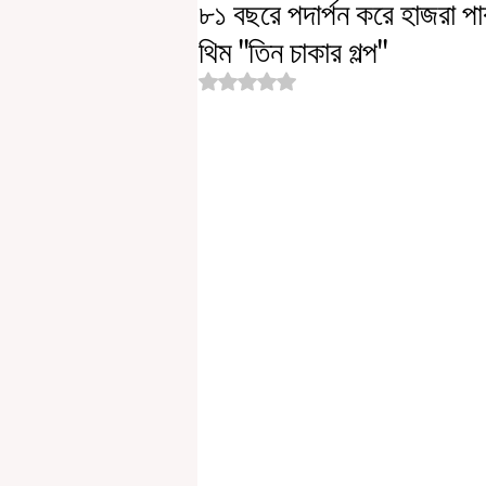
৮১ বছরে পদার্পন করে হাজরা পা
থিম "তিন চাকার গল্প"
Rated NaN out of 5 stars.