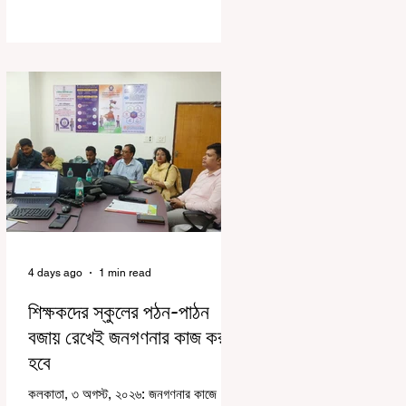
দায়িত্বজ্ঞানহীন আচরণের অভিযোগে মার্শাল
দেবব্রত মুখোপাধ্যায়কে সাসপেন্ড করল বিধানসভা
সচিবালয়। মঙ্গলবার বিধানসভার সচিবালয় থেকে
তাঁর পদচ্যুতির লিখিত নির্দেশনামা জারি করা হয়।
বিধানসভার ইতিহাসে, কোনও পদে থাকা মার্শালকে
সাসপেন্ড করার ঘটনা রাজ্যে এই প্রথম।
বিধানসভার নবনির্বাচিত বিধায়কদের নিয়ে আয়োজিত
উচ্চপর্যায়ের ওরিয়েন্টেশন বা পরিচিতি শিবিরে দায়িত্ব
পালনের ক্ষেত্রে একা
4 days ago
1 min read
শিক্ষকদের স্কুলের পঠন-পাঠন
বজায় রেখেই জনগণনার কাজ করতে
হবে
কলকাতা, ৩ অগস্ট, ২০২৬: জনগণনার কাজে