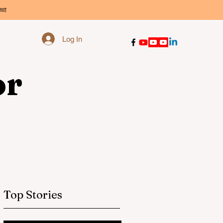
্ডা
Log In
or
Top Stories