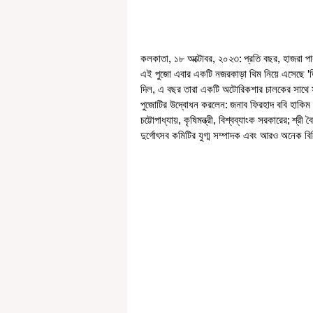
কলকাতা, ১৮ অক্টোবর, ২০২৩: প্রতি বছর, হাজরা পার্
এই পুজো এবার একটি নজরকাড়া থিম নিয়ে এসেছে 'তিন
দিল, এ বছর তারা একটি অটোরিকশার চালকের সাথে সম
পুজোটির উদ্বোধন করলেন: জনাব ফিরহাদ ববি হাকিম। 
চট্টোপাধ্যায়, কৃষিমন্ত্রী, বিশ্বব্যাংক সরকারের; শ্র
দুর্গোৎসব কমিটির যুগ্ম সম্পাদক এবং আরও অনেক বিশি