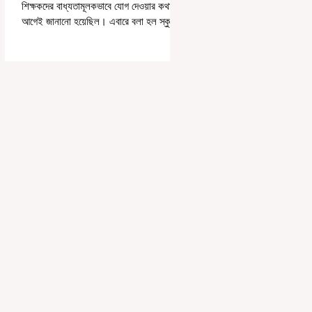
শিক্ষকদের বাধ্যতামূলকভাবে যোগ দেওয়ার কথা
আগেই জানানো হয়েছিল। এবারে বলা হল স্কুলের
পঠন-পাঠন বজায় রেখেই জনগণনার কাজ করতে
হবে। সোমবার রাজ্যের স্কুলশিক্ষা দফতরের তরফে
একটি নির্দেশিকায় জানানো হয়েছে, এমনভাবে
জনগণনার কাজ করতে হবে, যাতে স্কুলের সাধারণ
কাজকর্ম বা পঠনপাঠন ব্যাহত না হয়। স্কুল বা
ক্লাসের সময়ের পরে অথবা সপ্তাহান্তে তাঁদের
জনগণনার কাজ করতে হবে বলে রাজ্যের স্কুলশিক্ষা
দফতরের তরফে জানানো হয়েছে। অর্থাৎ অন-ডিউটি
পাচ্ছেন শিক্ষকরা।