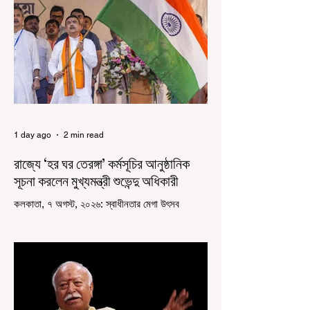
1 day ago
2 min read
রাজ্যে ‘হর ঘর তেরঙ্গা’ কর্মসূচির আনুষ্ঠানিক
সূচনা করলেন মুখ্যমন্ত্রী শুভেন্দু অধিকারী
কলকাতা, ৭ অগস্ট, ২০২৬: স্বাধীনতার মেগা উৎসব
উদযাপিত হচ্ছে এবার পশ্চিমবঙ্গে। নতুন উন্মাদনা নিয়ে পালিত
হচ্ছে ‘হর ঘর তেরঙ্গা’ কর্মসূচি। প্রধানমন্ত্রী নরেন্দ্র মোদী
কয়েক বছর আগে দেশজুড়ে এই উদ্যোগের সূচনা করলেও,
রাজ্যে রাজনৈতিক সমীকরণের কারণে এতদিন এই পদযাত্রার
রেশ সেভাবে পড়েনি। শুক্রবার কলকাতা সার্ভে বিল্ডিংয়ের
সামনে থেকে হাজরা মোড় পর্যন্ত তেরঙ্গা যাত্রায় অংশ নিয়ে