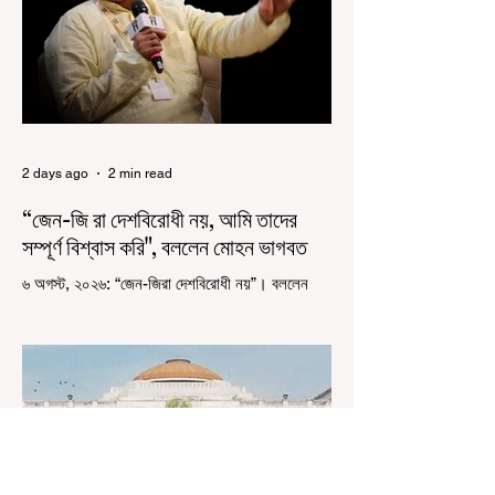
সেই কর্মসূচির আনুষ্ঠানিক সূচনা করলেন মুখ্যমন্ত্রী শুভেন্দু
অধিকারী। শুক্রবার মিছিলে মুখ্যমন্ত্রীর
2 days ago
2 min read
“জেন-জি রা দেশবিরোধী নয়, আমি তাদের
সম্পূর্ণ বিশ্বাস করি", বললেন মোহন ভাগবত
৬ অগস্ট, ২০২৬: “জেন-জিরা দেশবিরোধী নয়”। বললেন
আরএসএস প্রধান মোহন ভাগবত। সারা দেশ জুড়ে নিট
পরীক্ষার প্রশ্নপত্র ফাঁস কে কেন্দ্র করে জেন জি দেড় ছাত্র
আন্দোলন নিয়ে প্রচুর মানুষ বিভিন্ন রকম মন্তব্য করেছেন।
তার মধ্যে বেশিরভাগই ছিল বিরূপ মন্তব্য। মূলত এই
আন্দোলনকারীরা দেশ বিরোধী কার্যকলাপের সঙ্গে জড়িত এবং
টাকা নিয়ে আন্দোলনে নেমেছে, সেটাই ছিল মূল প্রতিপাদ্য
সেই সব মানুষদের। কিন্তু যেই সরকারের বিরুদ্ধে আন্দোলন,
সেই সরকার শিক্ষামন্ত্রীর পদত্যাগ করানোর পাশাপাশি