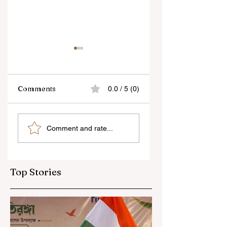
Comments
0.0 / 5 (0)
“জেন-জি রা দেশবিরোধী নয়,
বেনজির ঘটনা- দায়িত্বজ্ঞানহী
Comment and rate...
আমি তাদের সম্পূর্ণ বিশ্বাস
আচরণের অভিযোগে রাজ্যের
করি", বললেন মোহন ভাগবত
বিধানসভা মার্শাল সাসপেন্ডেড
Top Stories