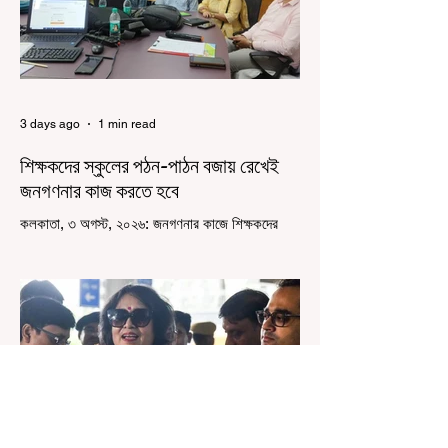
আয়োজিত উচ্চপর্যায়ের ওরিয়েন্টেশন বা পরিচিতি শিবিরে
দায়িত্ব পালনের ক্ষেত্রে একা
3 days ago
1 min read
শিক্ষকদের স্কুলের পঠন-পাঠন বজায় রেখেই
জনগণনার কাজ করতে হবে
কলকাতা, ৩ অগস্ট, ২০২৬: জনগণনার কাজে শিক্ষকদের
বাধ্যতামূলকভাবে যোগ দেওয়ার কথা আগেই জানানো
হয়েছিল। এবারে বলা হল স্কুলের পঠন-পাঠন বজায় রেখেই
জনগণনার কাজ করতে হবে। সোমবার রাজ্যের স্কুলশিক্ষা
দফতরের তরফে একটি নির্দেশিকায় জানানো হয়েছে,
এমনভাবে জনগণনার কাজ করতে হবে, যাতে স্কুলের সাধারণ
কাজকর্ম বা পঠনপাঠন ব্যাহত না হয়। স্কুল বা ক্লাসের
সময়ের পরে অথবা সপ্তাহান্তে তাঁদের জনগণনার কাজ করতে
হবে বলে রাজ্যের স্কুলশিক্ষা দফতরের তরফে জানানো
হয়েছে। অর্থাৎ অন-ডিউটি পাচ্ছেন শিক্ষকরা।