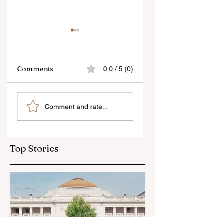
Comments
0.0 / 5 (0)
শিক্ষকদের স্কুলের পঠন-পাঠন
প্রাণের শহর কলকাতায় ফিরল
Comment and rate...
বজায় রেখেই জনগণনার কাজ
তসলিমা নাসরিন
করতে হবে
Top Stories