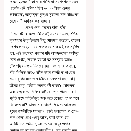
আরও ২৫০০ টাকা করে প্রতি মাসে পেনশন পাবেন৷ 
এতদিন এই পরিমাণ ছিল ২০০০ টাকা৷ কেন্দ্র 
জানিয়েছে, দ্রব্যমূল্য বৃদ্ধির সূচকের সঙ্গে সামঞ্জস্য 
রেখে এটি কার্যকর করা হচ্ছে।
             দেশের সেবা করবেন যাঁরা, তাঁরা 
নিজেদেরটা না দেখে যদি একটু দেশের নড়বড়ে ঠগিক 
ব্যবস্থার উন্নতিকল্পে কিছু যোগদান করতেন, তাহলে 
দেশের লাভ হত। যে তৎপরতার সঙ্গে এই বেতনবৃদ্ধি 
হল, এই তৎপরতা সরকার যদি আমজনতাকে স্বস্তি 
দিতে দেখাত, তাহলে হয়তো বহু সমস্যার আরও 
চটজলদি সমাধান মিলত। দেশে বহু মানুষ আছেন, 
যাঁরা শিক্ষিত হয়েও সঠিক ভাবে চাকরি না পাওয়ার 
জন্য যুগের সঙ্গে তাল মিলিয়ে চলতে পারছেন না। 
তাঁদের জন্য বর্তমান সরকার কী বলবে? লোকসভা 
এবং রাজ্যসভা মিলিয়ে এই যে বিপুল পরিমান অর্থ 
প্রতি মাসে অতিরিক্ত খরচ হতে চলেছে, তা না হলে 
কি চলত না? আমরা যারা রাজনীতি এবং আজকের 
যুগের রাজনীতিক সম্বন্ধে একটু পড়াশোনা বা চোখ- 
কান খোলা রেখে একটু জানি, তারা জানি এই 
অফিসিয়াল মেইন ছাড়াও তাদের প্রচুর অর্থের 
সমাগম হয় সাংসদ থাকাকালীন। সেই জন্যই মনে 