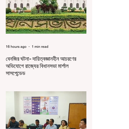
16 hours ago
1 min read
বেনজির ঘটনা- দায়িত্বজ্ঞানহীন আচরণের
অভিযোগে রাজ্যের বিধানসভা মার্শাল
সাসপেন্ডেড
কলকাতা, ৫ অগস্ট, ২০২৬: রাজ্যের ইতিহাসে বেনজির
ঘটনা। ১৮তম পশ্চিমবঙ্গ বিধানসভার নবনির্বাচিত বিধায়কদের
পরিচিতি শিবিরে দায়িত্বজ্ঞানহীন আচরণের অভিযোগে মার্শাল
দেবব্রত মুখোপাধ্যায়কে সাসপেন্ড করল বিধানসভা
সচিবালয়। মঙ্গলবার বিধানসভার সচিবালয় থেকে তাঁর
পদচ্যুতির লিখিত নির্দেশনামা জারি করা হয়। বিধানসভার
ইতিহাসে, কোনও পদে থাকা মার্শালকে সাসপেন্ড করার ঘটনা
রাজ্যে এই প্রথম। বিধানসভার নবনির্বাচিত বিধায়কদের নিয়ে