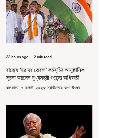
23 hours ago
2 min read
রাজ্যে ‘হর ঘর তেরঙ্গা’ কর্মসূচির আনুষ্ঠানিক
সূচনা করলেন মুখ্যমন্ত্রী শুভেন্দু অধিকারী
কলকাতা, ৭ অগস্ট, ২০২৬: স্বাধীনতার মেগা উৎসব
উদযাপিত হচ্ছে এবার পশ্চিমবঙ্গে। নতুন উন্মাদনা নিয়ে পালিত
হচ্ছে ‘হর ঘর তেরঙ্গা’ কর্মসূচি। প্রধানমন্ত্রী নরেন্দ্র মোদী
কয়েক বছর আগে দেশজুড়ে এই উদ্যোগের সূচনা করলেও,
রাজ্যে রাজনৈতিক সমীকরণের কারণে এতদিন এই পদযাত্রার
রেশ সেভাবে পড়েনি। শুক্রবার কলকাতা সার্ভে বিল্ডিংয়ের
সামনে থেকে হাজরা মোড় পর্যন্ত তেরঙ্গা যাত্রায় অংশ নিয়ে
সেই কর্মসূচির আনুষ্ঠানিক সূচনা করলেন মুখ্যমন্ত্রী শুভেন্দু