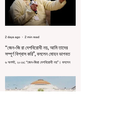
অধিকারী। শুক্রবার মিছিলে মুখ্যমন্ত্রীর
2 days ago
2 min read
“জেন-জি রা দেশবিরোধী নয়, আমি তাদের
সম্পূর্ণ বিশ্বাস করি", বললেন মোহন ভাগবত
৬ অগস্ট, ২০২৬: “জেন-জিরা দেশবিরোধী নয়”। বললেন
আরএসএস প্রধান মোহন ভাগবত। সারা দেশ জুড়ে নিট
পরীক্ষার প্রশ্নপত্র ফাঁস কে কেন্দ্র করে জেন জি দেড় ছাত্র
আন্দোলন নিয়ে প্রচুর মানুষ বিভিন্ন রকম মন্তব্য করেছেন।
তার মধ্যে বেশিরভাগই ছিল বিরূপ মন্তব্য। মূলত এই
আন্দোলনকারীরা দেশ বিরোধী কার্যকলাপের সঙ্গে জড়িত এবং
টাকা নিয়ে আন্দোলনে নেমেছে, সেটাই ছিল মূল প্রতিপাদ্য
সেই সব মানুষদের। কিন্তু যেই সরকারের বিরুদ্ধে আন্দোলন,
সেই সরকার শিক্ষামন্ত্রীর পদত্যাগ করানোর পাশাপাশি
ছাত্রদের বাকি দাবিগুলিও ম