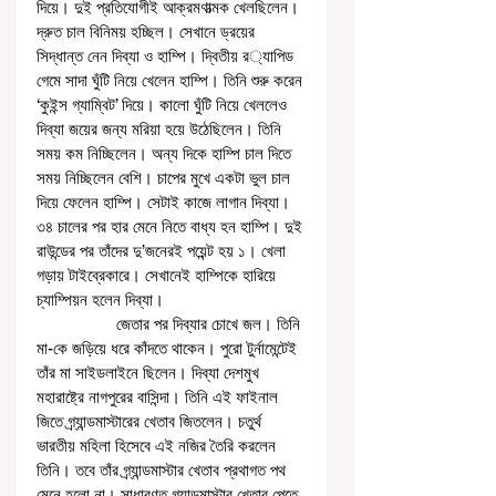
দিয়ে। দুই প্রতিযোগীই আক্রমণাত্মক খেলছিলেন। 
দ্রুত চাল বিনিময় হচ্ছিল। সেখানে ড্রয়ের 
সিদ্ধান্ত নেন দিব্যা ও হাম্পি। দ্বিতীয় র‌্যাপিড 
গেমে সাদা ঘুঁটি নিয়ে খেলেন হাম্পি। তিনি শুরু করেন 
‘কুইন্স গ্যাম্বিট’ দিয়ে। কালো ঘুঁটি নিয়ে খেললেও 
দিব্যা জয়ের জন্য মরিয়া হয়ে উঠেছিলেন। তিনি 
সময় কম নিচ্ছিলেন। অন্য দিকে হাম্পি চাল দিতে 
সময় নিচ্ছিলেন বেশি। চাপের মুখে একটা ভুল চাল 
দিয়ে ফেলেন হাম্পি। সেটাই কাজে লাগান দিব্যা। 
৩৪ চালের পর হার মেনে নিতে বাধ্য হন হাম্পি। দুই 
রাউন্ডের পর তাঁদের দু’জনেরই পয়েন্ট হয় ১। খেলা 
গড়ায় টাইব্রেকারে। সেখানেই হাম্পিকে হারিয়ে 
চ্যাম্পিয়ন হলেন দিব্যা।
                  জেতার পর দিব্যার চোখে জল। তিনি 
মা-কে জড়িয়ে ধরে কাঁদতে থাকেন। পুরো টুর্নামেন্টেই 
তাঁর মা সাইডলাইনে ছিলেন। দিব্যা দেশমুখ 
মহারাষ্ট্রে নাগপুরের বাসিন্দা। তিনি এই ফাইনাল 
জিতে গ্র্যান্ডমাস্টারের খেতাব জিতলেন। চতুর্থ 
ভারতীয় মহিলা হিসেবে এই নজির তৈরি করলেন 
তিনি। তবে তাঁর গ্র্যান্ডমাস্টার খেতাব প্রথাগত পথ 
মেনে হলো না। সাধারণত গ্র্যান্ডমাস্টার খেতাব পেতে 