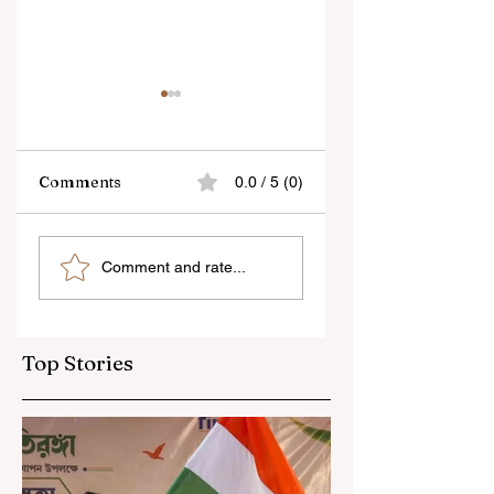
Comments
0.0 / 5 (0)
“জেন-জি রা দেশবিরোধী নয়,
বেনজির ঘটনা- দায়িত্বজ্ঞানহী
Comment and rate...
আমি তাদের সম্পূর্ণ বিশ্বাস
আচরণের অভিযোগে রাজ্যের
করি", বললেন মোহন ভাগবত
বিধানসভা মার্শাল সাসপেন্ডেড
Top Stories