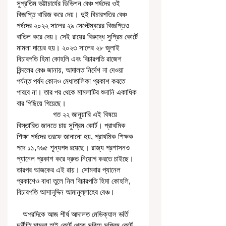
সুপ্রতিম ভট্টাচার্যের ডিভিশন বেঞ্চ পর্ষদের ওই 
বিজ্ঞপ্তি খারিজ করে দেয়। দুই বিচারপতির বেঞ্চ 
পর্ষদের ২০২২ সালের ২৯ সেপ্টেম্বরের বিজ্ঞপ্তিও 
বাতিল করে দেয়। সেই রায়ের বিরুদ্ধে সুপ্রিম কোর্টে 
মামলা দায়ের হয়। ২০২৩ সালের ২৮ জুলাই 
বিচারপতি হিমা কোহলি এবং বিচারপতি রাজেশ 
বিন্দলের বেঞ্চ জানায়, আদালত নির্দেশ না দেওয়া 
পর্যন্ত পর্ষদ কোনও মেধাতালিকা প্রকাশ করতে 
পারবে না। তার পর থেকে মামলাটির শুনানি একাধিক 
বার পিছিয়ে গিয়েছে। 
                  গত ২২ জানুয়ারি এই বিষয়ে 
বিস্তারিত জানতে চায় সুপ্রিম কোর্ট। প্রাথমিক 
শিক্ষা পর্ষদের তরফে জানানো হয়, প্রাথমিক শিক্ষক 
পদে ১১,৭৬৫ শূন্যপদ রয়েছে। রাজ্য প্রশাসনও 
প্যানেল প্রকাশ করে দ্রুত নিয়োগ করতে চাইছে। 
তারপর আজকের এই রায়। সোমবার প্যানেল 
প্রকাশেও বাধা তুলে নিল বিচারপতি হিমা কোহলি, 
বিচারপতি আসানুদ্দিন আমানুল্লাহের বেঞ্চ। 
   অপরদিকে আজ শীর্ষ আদালত মেডিক্যাল ভর্তি 
দুর্নীতি মামলা হাই কোর্ট থেকে সরিয়ে সুপ্রিম কোর্ট 