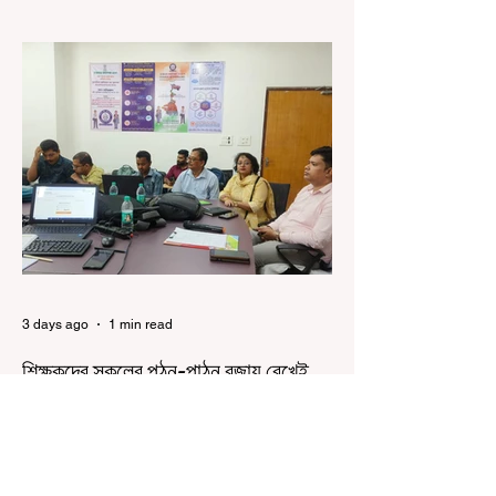
কলকাতা, ৫ অগস্ট, ২০২৬: রাজ্যের ইতিহাসে বেনজির
ঘটনা। ১৮তম পশ্চিমবঙ্গ বিধানসভার নবনির্বাচিত বিধায়কদের
পরিচিতি শিবিরে দায়িত্বজ্ঞানহীন আচরণের অভিযোগে মার্শাল
দেবব্রত মুখোপাধ্যায়কে সাসপেন্ড করল বিধানসভা
সচিবালয়। মঙ্গলবার বিধানসভার সচিবালয় থেকে তাঁর
পদচ্যুতির লিখিত নির্দেশনামা জারি করা হয়। বিধানসভার
ইতিহাসে, কোনও পদে থাকা মার্শালকে সাসপেন্ড করার ঘটনা
রাজ্যে এই প্রথম। বিধানসভার নবনির্বাচিত বিধায়কদের নিয়ে
আয়োজিত উচ্চপর্যায়ের ওরিয়েন্টেশন বা পরিচিতি শিবিরে
দায়িত্ব পালনের ক্ষেত্রে একা
3 days ago
1 min read
শিক্ষকদের স্কুলের পঠন-পাঠন বজায় রেখেই
জনগণনার কাজ করতে হবে
কলকাতা, ৩ অগস্ট, ২০২৬: জনগণনার কাজে শিক্ষকদের
বাধ্যতামূলকভাবে যোগ দেওয়ার কথা আগেই জানানো
হয়েছিল। এবারে বলা হল স্কুলের পঠন-পাঠন বজায় রেখেই