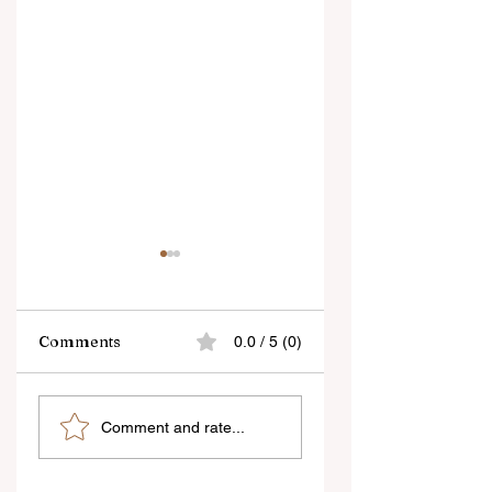
Comments
0.0 / 5 (0)
শিক্ষকদের স্কুলের পঠন-পাঠন
প্রাণের শহর কলকাতায় ফিরল
Comment and rate...
বজায় রেখেই জনগণনার কাজ
তসলিমা নাসরিন
করতে হবে