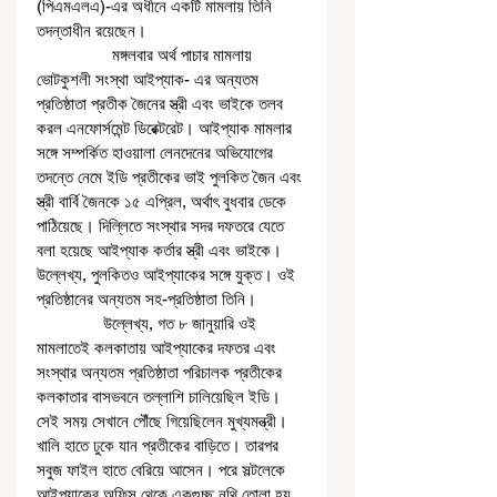
(পিএমএলএ)-এর অধীনে একটি মামলায় তিনি 
তদন্তাধীন রয়েছেন। 
                 মঙ্গলবার অর্থ পাচার মামলায় 
ভোটকুশলী সংস্থা আইপ্যাক- এর অন্যতম 
প্রতিষ্ঠাতা প্রতীক জৈনের স্ত্রী এবং ভাইকে তলব 
করল এনফোর্সমেন্ট ডিরেক্টরেট। আইপ্যাক মামলার 
সঙ্গে সম্পর্কিত হাওয়ালা লেনদেনের অভিযোগের 
তদন্তে নেমে ইডি প্রতীকের ভাই পুলকিত জৈন এবং 
স্ত্রী বার্বি জৈনকে ১৫ এপ্রিল, অর্থাৎ বুধবার ডেকে 
পাঠিয়েছে। দিল্লিতে সংস্থার সদর দফতরে যেতে 
বলা হয়েছে আইপ্যাক কর্তার স্ত্রী এবং ভাইকে। 
উল্লেখ্য, পুলকিতও আইপ্যাকের সঙ্গে যুক্ত। ওই 
প্রতিষ্ঠানের অন্যতম সহ-প্রতিষ্ঠাতা তিনি। 
               উল্লেখ্য, গত ৮ জানুয়ারি ওই 
মামলাতেই কলকাতায় আইপ্যাকের দফতর এবং 
সংস্থার অন্যতম প্রতিষ্ঠাতা পরিচালক প্রতীকের 
কলকাতার বাসভবনে তল্লাশি চালিয়েছিল ইডি। 
সেই সময় সেখানে পৌঁছে গিয়েছিলেন মুখ্যমন্ত্রী। 
খালি হাতে ঢুকে যান প্রতীকের বাড়িতে। তারপর 
সবুজ ফাইল হাতে বেরিয়ে আসেন। পরে সল্টলেকে 
আইপ্যাকের অফিস থেকে একগুচ্ছ নথি তোলা হয় 