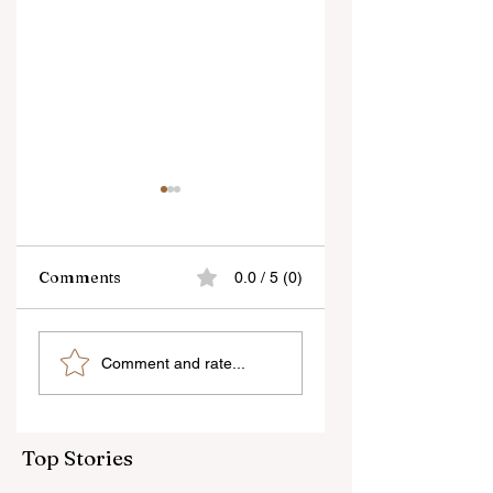
Comments
0.0 / 5 (0)
“জেন-জি রা দেশবিরোধী নয়,
বেনজির ঘটনা- দায়িত্বজ্ঞানহী
Comment and rate...
আমি তাদের সম্পূর্ণ বিশ্বাস
আচরণের অভিযোগে রাজ্যের
করি", বললেন মোহন ভাগবত
বিধানসভা মার্শাল সাসপেন্ডেড
Top Stories