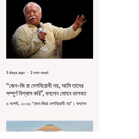
রাজ্যে রাজনৈতিক সমীকরণের কারণে এতদিন এই পদযাত্রার
রেশ সেভাবে পড়েনি। শুক্রবার কলকাতা সার্ভে বিল্ডিংয়ের
সামনে থেকে হাজরা মোড় পর্যন্ত তেরঙ্গা যাত্রায় অংশ নিয়ে
সেই কর্মসূচির আনুষ্ঠানিক সূচনা করলেন মুখ্যমন্ত্রী শুভেন্দু
অধিকারী। শুক্রবার মিছিলে মুখ্যমন্ত্রীর
3 days ago
2 min read
“জেন-জি রা দেশবিরোধী নয়, আমি তাদের
সম্পূর্ণ বিশ্বাস করি", বললেন মোহন ভাগবত
৬ অগস্ট, ২০২৬: “জেন-জিরা দেশবিরোধী নয়”। বললেন
আরএসএস প্রধান মোহন ভাগবত। সারা দেশ জুড়ে নিট
পরীক্ষার প্রশ্নপত্র ফাঁস কে কেন্দ্র করে জেন জি দেড় ছাত্র
আন্দোলন নিয়ে প্রচুর মানুষ বিভিন্ন রকম মন্তব্য করেছেন।
তার মধ্যে বেশিরভাগই ছিল বিরূপ মন্তব্য। মূলত এই
আন্দোলনকারীরা দেশ বিরোধী কার্যকলাপের সঙ্গে জড়িত এবং