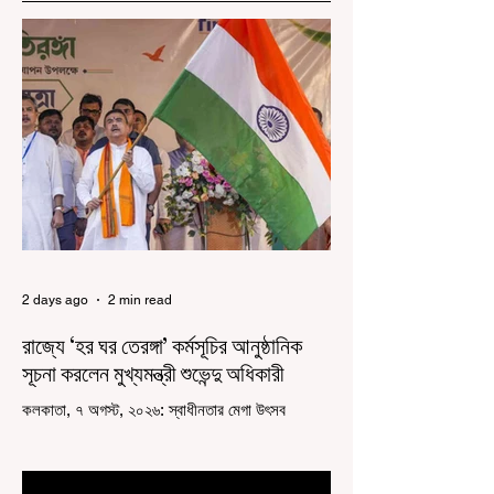
2 days ago
2 min read
রাজ্যে ‘হর ঘর তেরঙ্গা’ কর্মসূচির আনুষ্ঠানিক
সূচনা করলেন মুখ্যমন্ত্রী শুভেন্দু অধিকারী
কলকাতা, ৭ অগস্ট, ২০২৬: স্বাধীনতার মেগা উৎসব
উদযাপিত হচ্ছে এবার পশ্চিমবঙ্গে। নতুন উন্মাদনা নিয়ে পালিত
হচ্ছে ‘হর ঘর তেরঙ্গা’ কর্মসূচি। প্রধানমন্ত্রী নরেন্দ্র মোদী
কয়েক বছর আগে দেশজুড়ে এই উদ্যোগের সূচনা করলেও,