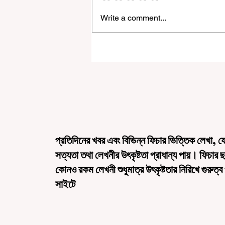
Write a comment...
“জেন-জি রা দেশবিরোধী নয়, আমি তাদের সম্পূ
বিশ্বাস করি", বললেন মোহন ভাগবত
প্রতিদিনের খবর এবং বিভিন্ন ফিচার ভিত্তিক লেখা, য
সত্যতা তথা লেখনীর উৎকৃষ্টতা প্রাধান্য পায়। ফিচার 
কোনও রকম লেখনী শুধুমাত্র উৎকৃষ্টতার নিরিখে গুরুত্ব
সাইটে