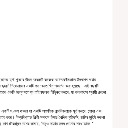
তাদের দুর্গা পুজোর হীরক জয়ন্তী বছরকে অবিস্মরণীয়ভাবে উদযাপন করার 
ৃদয়" শিরোনামের একটি প্রাণবন্ত থিম প্রদর্শন করা হয়েছে। এই বছরটি 
হাসে একটি উল্লেখযোগ্য মাইলফলক চিহ্নিত করবে, যা কলকাতার স্থায়ী চেতনা 
নে একটি মণ্ডপ থাকবে যা একটি আঞ্চলিক নান্দনিকতাকে মূর্ত করবে, লোহা এবং 
রে। বিশ্ববিখ্যাত শিল্পী সনাতন দিন্দার শৈল্পিক দৃষ্টিভঙ্গি, জটিল মূর্তির নকশা  
কবি জীবনানন্দ দাশের ভাষায়, "তবুও আমার হৃদয় তোমার সাথে আছে " 