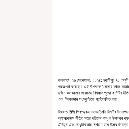
কলকাতা, ২৬ সেপ্টেম্বর, ২০২৪: ভবানীপুর ৭৫ পল্লী 
পরিকল্পনা করেছে। এই উপলক্ষে "তোমার কাছে আমার হ
দক্ষিণ কলকাতার অন্যতম বিখ্যাত পুজো কমিটির ইতি
এবং বিকাশমান সংস্কৃতিকে প্রতিফলিত করে।
বিখ্যাত শিল্পী শিবশঙ্কর দাসের তৈরি থিমটির উদযাপ
অ্যাসবেস্টস শীটের মতো পরিবেশ বান্ধব উপকরণ ব্যবহার ক
ঐতিহ্য এবং আধুনিকতার মিশ্রণে হয়ে উঠবে জীবন্ত। 