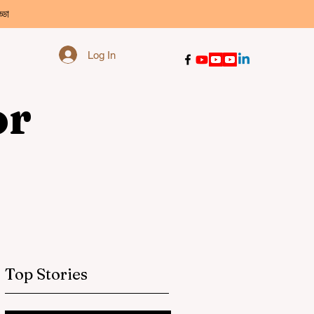
্ডা
Log In
or
Top Stories