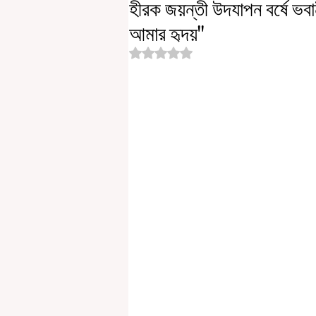
হীরক জয়ন্তী উদযাপন বর্ষে ভব
আমার হৃদয়"
Rated NaN out of 5 stars.