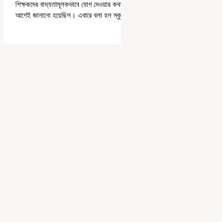
শিক্ষকদের বাধ্যতামূলকভাবে যোগ দেওয়ার কথা
আগেই জানানো হয়েছিল। এবারে বলা হল স্কুলের
পঠন-পাঠন বজায় রেখেই জনগণনার কাজ করতে
হবে। সোমবার রাজ্যের স্কুলশিক্ষা দফতরের তরফে
একটি নির্দেশিকায় জানানো হয়েছে, এমনভাবে
জনগণনার কাজ করতে হবে, যাতে স্কুলের সাধারণ
কাজকর্ম বা পঠনপাঠন ব্যাহত না হয়। স্কুল বা
ক্লাসের সময়ের পরে অথবা সপ্তাহান্তে তাঁদের
জনগণনার কাজ করতে হবে বলে রাজ্যের স্কুলশিক্ষা
দফতরের তরফে জানানো হয়েছে। অর্থাৎ অন-ডিউটি
পাচ্ছেন শিক্ষকরা।