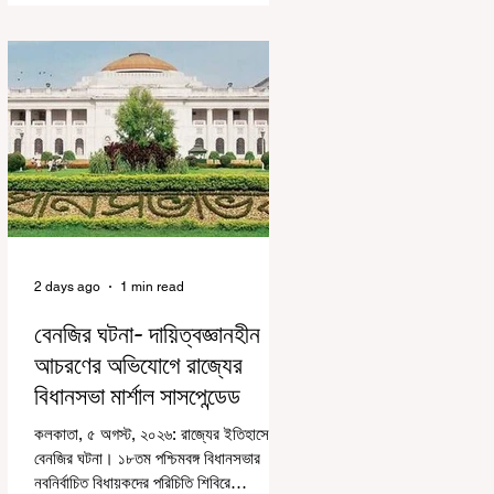
বেশিরভাগই ছিল বিরূপ মন্তব্য। মূলত এই
আন্দোলনকারীরা দেশ বিরোধী কার্যকলাপের সঙ্গে
জড়িত এবং টাকা নিয়ে আন্দোলনে নেমেছে, সেটাই
ছিল মূল প্রতিপাদ্য সেই সব মানুষদের। কিন্তু
যেই সরকারের বিরুদ্ধে আন্দোলন, সেই সরকার
শিক্ষামন্ত্রীর পদত্যাগ করানোর পাশাপাশি ছাত্রদের
বাকি দাবিগুলিও ম
2 days ago
1 min read
বেনজির ঘটনা- দায়িত্বজ্ঞানহীন
আচরণের অভিযোগে রাজ্যের
বিধানসভা মার্শাল সাসপেন্ডেড
কলকাতা, ৫ অগস্ট, ২০২৬: রাজ্যের ইতিহাসে
বেনজির ঘটনা। ১৮তম পশ্চিমবঙ্গ বিধানসভার
নবনির্বাচিত বিধায়কদের পরিচিতি শিবিরে