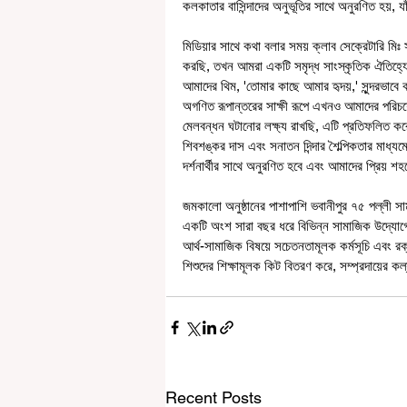
কলকাতার বাসিন্দাদের অনুভূতির সাথে অনুরণিত হয়, যাঁর
মিডিয়ার সাথে কথা বলার সময় ক্লাব সেক্রেটারি মি
করছি, তখন আমরা একটি সমৃদ্ধ সাংস্কৃতিক ঐতিহ্যের 
আমাদের থিম, 'তোমার কাছে আমার হৃদয়,' সুন্দরভাব
অগণিত রূপান্তরের সাক্ষী রূপে এখনও আমাদের পর
মেলবন্ধন ঘটানোর লক্ষ্য রাখছি, এটি প্রতিফলিত কর
শিবশঙ্কর দাস এবং সনাতন দিন্দার শৈল্পিকতার মাধ
দর্শনার্থীর সাথে অনুরণিত হবে এবং আমাদের প্রিয় শ
জমকালো অনুষ্ঠানের পাশাপাশি ভবানীপুর ৭৫ পল্লী সাম
একটি অংশ সারা বছর ধরে বিভিন্ন সামাজিক উদ্যোগে উৎস
আর্থ-সামাজিক বিষয়ে সচেতনতামূলক কর্মসূচি এবং রক
শিশুদের শিক্ষামূলক কিট বিতরণ করে, সম্প্রদায়ের ক
Recent Posts