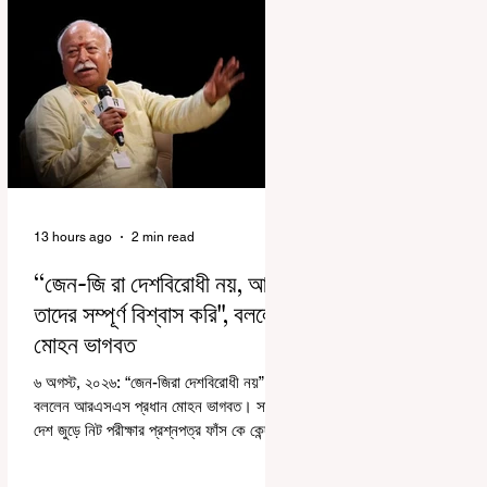
13 hours ago
2 min read
“জেন-জি রা দেশবিরোধী নয়, আমি
তাদের সম্পূর্ণ বিশ্বাস করি", বললেন
মোহন ভাগবত
৬ অগস্ট, ২০২৬: “জেন-জিরা দেশবিরোধী নয়”।
বললেন আরএসএস প্রধান মোহন ভাগবত। সারা
দেশ জুড়ে নিট পরীক্ষার প্রশ্নপত্র ফাঁস কে কেন্দ্র
করে জেন জি দেড় ছাত্র আন্দোলন নিয়ে প্রচুর মানুষ
বিভিন্ন রকম মন্তব্য করেছেন। তার মধ্যে