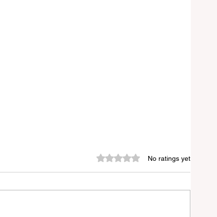
Rated 0 out of 5 stars.
No ratings yet