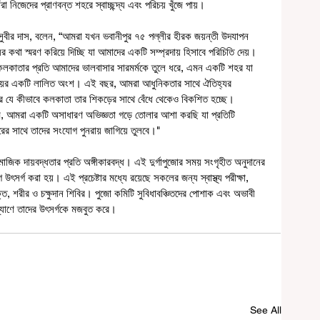
া নিজেদের প্রাণবন্ত শহরে স্বাচ্ছন্দ্য এবং পরিচয় খুঁজে পায়।
ঃ সুবীর দাস, বলেন, “আমরা যখন ভবানীপুর ৭৫ পল্লীর হীরক জয়ন্তী উদযাপন 
কথা স্মরণ করিয়ে দিচ্ছি যা আমাদের একটি সম্প্রদায় হিসাবে পরিচিতি দেয়। 
ে কলকাতার প্রতি আমাদের ভালবাসার সারমর্মকে তুলে ধরে, এমন একটি শহর যা 
িচয়ের একটি লালিত অংশ। এই বছর, আমরা আধুনিকতার সাথে ঐতিহ্যর 
ে যে কীভাবে কলকাতা তার শিকড়ের সাথে বেঁধে থেকেও বিকশিত হচ্ছে। 
্যমে, আমরা একটি অসাধারণ অভিজ্ঞতা গড়ে তোলার আশা করছি যা প্রতিটি 
হরের সাথে তাদের সংযোগ পুনরায় জাগিয়ে তুলবে।"
াজিক দায়বদ্ধতার প্রতি অঙ্গীকারবদ্ধ। এই দুর্গাপুজোর সময় সংগৃহীত অনুদানের 
র্গ করা হয়। এই প্রচেষ্টার মধ্যে রয়েছে সকলের জন্য স্বাস্থ্য পরীক্ষা, 
্ত, শরীর ও চক্ষুদান শিবির। পুজো কমিটি সুবিধাবঞ্চিতদের পোশাক এবং অভাবী 
ল্যাণে তাদের উৎসর্গকে মজবুত করে।
See All