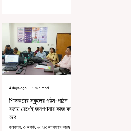
দায়িত্বজ্ঞানহীন আচরণের অভিযোগে মার্শাল
দেবব্রত মুখোপাধ্যায়কে সাসপেন্ড করল বিধানসভা
সচিবালয়। মঙ্গলবার বিধানসভার সচিবালয় থেকে
তাঁর পদচ্যুতির লিখিত নির্দেশনামা জারি করা হয়।
বিধানসভার ইতিহাসে, কোনও পদে থাকা মার্শালকে
সাসপেন্ড করার ঘটনা রাজ্যে এই প্রথম।
বিধানসভার নবনির্বাচিত বিধায়কদের নিয়ে আয়োজিত
উচ্চপর্যায়ের ওরিয়েন্টেশন বা পরিচিতি শিবিরে দায়িত্ব
পালনের ক্ষেত্রে একা
4 days ago
1 min read
শিক্ষকদের স্কুলের পঠন-পাঠন
বজায় রেখেই জনগণনার কাজ করতে
হবে
কলকাতা, ৩ অগস্ট, ২০২৬: জনগণনার কাজে