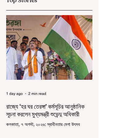
Top Stories
1 day ago
2 min read
রাজ্যে ‘হর ঘর তেরঙ্গা’ কর্মসূচির আনুষ্ঠানিক
সূচনা করলেন মুখ্যমন্ত্রী শুভেন্দু অধিকারী
কলকাতা, ৭ অগস্ট, ২০২৬: স্বাধীনতার মেগা উৎসব
উদযাপিত হচ্ছে এবার পশ্চিমবঙ্গে। নতুন উন্মাদনা নিয়ে পালিত
হচ্ছে ‘হর ঘর তেরঙ্গা’ কর্মসূচি। প্রধানমন্ত্রী নরেন্দ্র মোদী