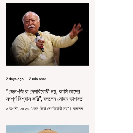
কয়েক বছর আগে দেশজুড়ে এই উদ্যোগের সূচনা করলেও,
রাজ্যে রাজনৈতিক সমীকরণের কারণে এতদিন এই পদযাত্রার
রেশ সেভাবে পড়েনি। শুক্রবার কলকাতা সার্ভে বিল্ডিংয়ের
সামনে থেকে হাজরা মোড় পর্যন্ত তেরঙ্গা যাত্রায় অংশ নিয়ে
সেই কর্মসূচির আনুষ্ঠানিক সূচনা করলেন মুখ্যমন্ত্রী শুভেন্দু
অধিকারী। শুক্রবার মিছিলে মুখ্যমন্ত্রীর
2 days ago
2 min read
“জেন-জি রা দেশবিরোধী নয়, আমি তাদের
সম্পূর্ণ বিশ্বাস করি", বললেন মোহন ভাগবত
৬ অগস্ট, ২০২৬: “জেন-জিরা দেশবিরোধী নয়”। বললেন
আরএসএস প্রধান মোহন ভাগবত। সারা দেশ জুড়ে নিট
পরীক্ষার প্রশ্নপত্র ফাঁস কে কেন্দ্র করে জেন জি দেড় ছাত্র
আন্দোলন নিয়ে প্রচুর মানুষ বিভিন্ন রকম মন্তব্য করেছেন।