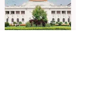
তার মধ্যে বেশিরভাগই ছিল বিরূপ মন্তব্য। মূলত এই
আন্দোলনকারীরা দেশ বিরোধী কার্যকলাপের সঙ্গে জড়িত এবং
টাকা নিয়ে আন্দোলনে নেমেছে, সেটাই ছিল মূল প্রতিপাদ্য
সেই সব মানুষদের। কিন্তু যেই সরকারের বিরুদ্ধে আন্দোলন,
সেই সরকার শিক্ষামন্ত্রীর পদত্যাগ করানোর পাশাপাশি
ছাত্রদের বাকি দাবিগুলিও ম
3 days ago
1 min read
বেনজির ঘটনা- দায়িত্বজ্ঞানহীন আচরণের
অভিযোগে রাজ্যের বিধানসভা মার্শাল
সাসপেন্ডেড
কলকাতা, ৫ অগস্ট, ২০২৬: রাজ্যের ইতিহাসে বেনজির
ঘটনা। ১৮তম পশ্চিমবঙ্গ বিধানসভার নবনির্বাচিত বিধায়কদের
পরিচিতি শিবিরে দায়িত্বজ্ঞানহীন আচরণের অভিযোগে মার্শাল
দেবব্রত মুখোপাধ্যায়কে সাসপেন্ড করল বিধানসভা
সচিবালয়। মঙ্গলবার বিধানসভার সচিবালয় থেকে তাঁর