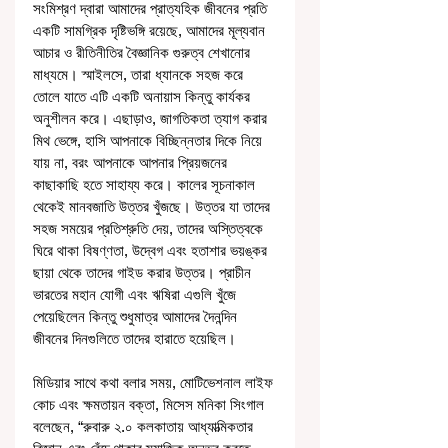
সংমিশ্রণ দ্বারা আমাদের প্রাত্যহিক জীবনের প্রতি 
একটি সামগ্রিক দৃষ্টিভঙ্গি রয়েছে, আমাদের মূল্যবান 
আচার ও রীতিনীতির বৈজ্ঞানিক গুরুত্ব শেখানোর 
মাধ্যমে। স্মাইলসে, তারা ধ্যানকে সহজ করে 
তোলে যাতে এটি একটি অনায়াস কিন্তু কার্যকর 
অনুশীলন করে। এছাড়াও, জাগতিকতা ত্যাগ করার 
মিথ ভেঙ্গে, হাসি আপনাকে বিচ্ছিন্নতার দিকে নিয়ে 
যায় না, বরং আপনাকে আপনার প্রিয়জনের 
কাছাকাছি হতে সাহায্য করে। কালের সূচনাকাল 
থেকেই মানবজাতি উত্তর খুঁজছে। উত্তর যা তাদের 
সহজ সময়ের প্রতিশ্রুতি দেয়, তাদের অস্তিত্বকে 
ঘিরে থাকা বিষণ্ণতা, উদ্বেগ এবং হতাশার ভয়ঙ্কর 
ছায়া থেকে তাদের গাইড করার উত্তর। প্রাচীন 
ভারতের মহান যোগী এবং ঋষিরা এগুলি খুঁজে 
পেয়েছিলেন কিন্তু শুধুমাত্র আমাদের দৈনন্দিন 
জীবনের দিনগুলিতে তাদের হারাতে হয়েছিল।
মিডিয়ার সাথে কথা বলার সময়, মোটিভেশনাল লাইফ 
কোচ এবং ক্ষমতায়ন বক্তা, মিসেস মনিকা সিংগাল 
বলেছেন, “রুবারু ২.০ কলকাতায় আধ্যাত্মিকতার 