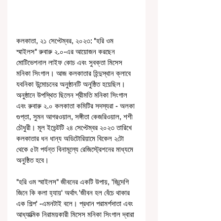
কলকাতা, ২১ সেপ্টেম্বর, ২০২৩: "হরি ওম 
স্মাইলস" রুবারু ২.০-এর আয়োজন করছেন 
মোটিভেশনাল লাইফ কোচ এবং সুবক্তা মিসেস 
মনিকা সিংগাল। আজ কলকাতার হিন্দুস্থান ক্লাবে 
যবনিকা উন্মোচনের অনুষ্ঠানটি অনুষ্ঠিত হয়েছিল। 
অনুষ্ঠানে উপস্থিত ছিলেন শ্রীমতি মনিকা সিংগাল 
এবং রুবারু ২.০ কলকাতা কমিটির সদস্যরা - অলকা 
গুপ্তা, সুমন আগরওয়াল, সঙ্গীতা কেজরিওয়াল, শশী 
চৌধুরী। মূল ইভেন্টটি ২৪ সেপ্টেম্বর ২০২৩ তারিখে 
কলকাতার ধন ধান্য অডিটোরিয়ামে বিকেল ২টো 
থেকে ৫টা পর্যন্ত বিনামূল্যে রেজিস্ট্রেশনের মাধ্যমে 
অনুষ্ঠিত হবে।
"হরি ওম স্মাইলস" জীবনের একটি উপায়, 'জিন্দেগি 
জিনে কি কলা হ্যায়' অর্থাৎ 'জীবন হল বেঁচে থাকার 
এক শিল্প' -এমনটাই বলে। প্রধান পরামর্শদাতা এবং 
আধ্যাত্মিক নিরাময়কারী মিসেস মনিকা সিংগাল দ্বারা 