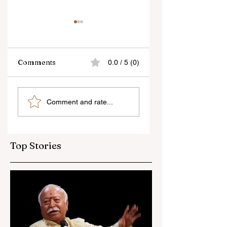
Comments
0.0 / 5 (0)
বেনজির ঘটনা- দায়িত্বজ্ঞানহীন
শিক্ষকদের স্কুলের পঠন-পাঠ
Comment and rate...
আচরণের অভিযোগে রাজ্যের
বজায় রেখেই জনগণনার কাজ
বিধানসভা মার্শাল সাসপেন্ডেড
করতে হবে
Top Stories