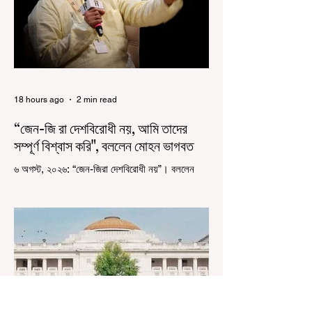
18 hours ago
2 min read
“জেন-জি রা দেশবিরোধী নয়, আমি তাদের
সম্পূর্ণ বিশ্বাস করি", বললেন মোহন ভাগবত
৬ অগস্ট, ২০২৬: “জেন-জিরা দেশবিরোধী নয়”। বললেন
আরএসএস প্রধান মোহন ভাগবত। সারা দেশ জুড়ে নিট
পরীক্ষার প্রশ্নপত্র ফাঁস কে কেন্দ্র করে জেন জি দেড় ছাত্র
আন্দোলন নিয়ে প্রচুর মানুষ বিভিন্ন রকম মন্তব্য করেছেন।
তার মধ্যে বেশিরভাগই ছিল বিরূপ মন্তব্য। মূলত এই
আন্দোলনকারীরা দেশ বিরোধী কার্যকলাপের সঙ্গে জড়িত এবং
টাকা নিয়ে আন্দোলনে নেমেছে, সেটাই ছিল মূল প্রতিপাদ্য
সেই সব মানুষদের। কিন্তু যেই সরকারের বিরুদ্ধে আন্দোলন,
সেই সরকার শিক্ষামন্ত্রীর পদত্যাগ করানোর পাশাপাশি
ছাত্রদের বাকি দাবিগুলিও ম