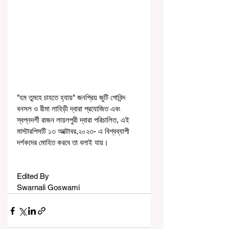
"হম তুমহে চাহতে হ্যায়" জনপ্রিয় জুটি গোবিন্দ 
বনসল ও রীমা লাহিড়ী দ্বারা প্রযোজিত এবং 
স্বপ্নদর্শী রাজন লায়লপুরী দ্বারা পরিচালিত, এই 
মাস্টারপিসটি ১৩ অক্টোবর,২০২৩- এ বিশ্বব্যাপী 
দর্শকদের মোহিত করবে তা বলাই যায়।
Edited By
Swarnali Goswami