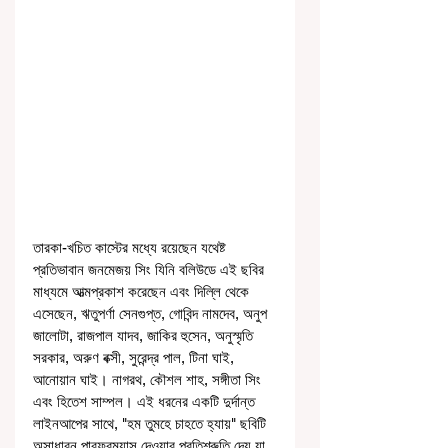
তারকা-খচিত কাস্টের মধ্যে রয়েছেন যথেষ্ট 
প্রতিভাবান জনমেজয় সিং যিনি বলিউডে এই ছবির 
মাধ্যমে আত্মপ্রকাশ করেছেন এবং দিল্লি থেকে 
এসেছেন, ঋতুপর্ণা সেনগুপ্ত, গোবিন্দ নামদেব, অনুপ 
জালোটা, রাজপাল যাদব, জাকির হুসেন, অনুস্মৃতি 
সরকার, অরুণ বক্সী, সুরেন্দ্র পাল, টিনা ঘাই, 
আনোয়ান ঘাই। নাগরথ, কৌশল শাহ, সঙ্গীতা সিং 
এবং হিতেশ সাম্পল। এই ধরনের একটি দুর্দান্ত 
লাইনআপের সাথে, "হম তুমহে চাহতে হ্যায়" ছবিটি 
অসাধারন পারফরম্যান্স দেওয়ার প্রতিশ্রুতি দেয় যা 