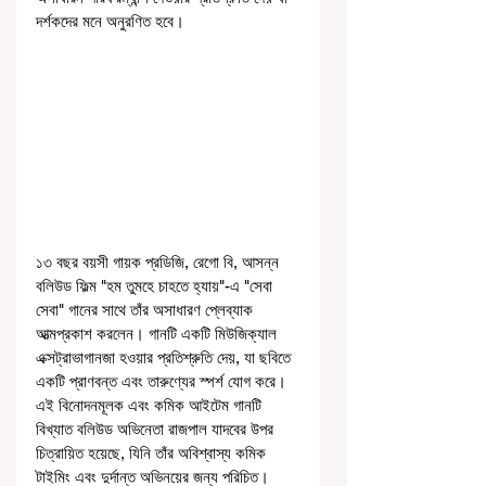
দর্শকদের মনে অনুরণিত হবে।
১৩ বছর বয়সী গায়ক প্রডিজি, রেগো বি, আসন্ন 
বলিউড ফিল্ম "হম তুমহে চাহতে হ্যায়"-এ "সেবা 
সেবা" গানের সাথে তাঁর অসাধারণ প্লেব্যাক 
আত্মপ্রকাশ করলেন। গানটি একটি মিউজিক্যাল 
এক্সট্রাভাগানজা হওয়ার প্রতিশ্রুতি দেয়, যা ছবিতে 
একটি প্রাণবন্ত এবং তারুণ্যের স্পর্শ যোগ করে। 
এই বিনোদনমূলক এবং কমিক আইটেম গানটি 
বিখ্যাত বলিউড অভিনেতা রাজপাল যাদবের উপর 
চিত্রায়িত হয়েছে, যিনি তাঁর অবিশ্বাস্য কমিক 
টাইমিং এবং দুর্দান্ত অভিনয়ের জন্য পরিচিত।