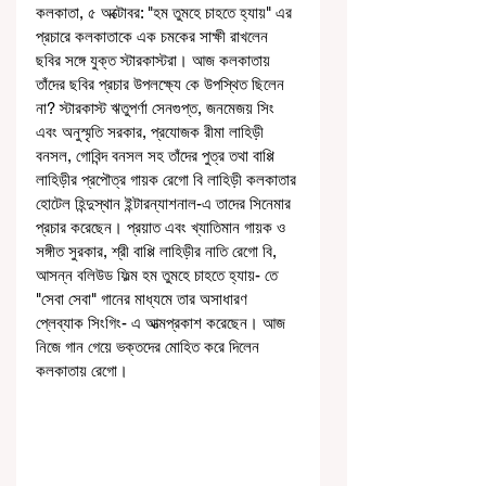
কলকাতা, ৫ অক্টোবর: "হম তুমহে চাহতে হ্যায়" এর 
প্রচারে কলকাতাকে এক চমকের সাক্ষী রাখলেন 
ছবির সঙ্গে যুক্ত স্টারকাস্টরা। আজ কলকাতায় 
তাঁদের ছবির প্রচার উপলক্ষ্যে কে উপস্থিত ছিলেন 
না? স্টারকাস্ট ঋতুপর্ণা সেনগুপ্ত, জনমেজয় সিং 
এবং অনুস্মৃতি সরকার, প্রযোজক রীমা লাহিড়ী 
বনসল, গোবিন্দ বনসল সহ তাঁদের পুত্র তথা বাপ্পি 
লাহিড়ীর প্রপৌত্র গায়ক রেগো বি লাহিড়ী কলকাতার 
হোটেল হিন্দুস্থান ইন্টারন্যাশনাল-এ তাদের সিনেমার 
প্রচার করেছেন। প্রয়াত এবং খ্যাতিমান গায়ক ও 
সঙ্গীত সুরকার, শ্রী বাপ্পি লাহিড়ীর নাতি রেগো বি, 
আসন্ন বলিউড ফিল্ম হম তুমহে চাহতে হ্যায়- তে 
"সেবা সেবা" গানের মাধ্যমে তার অসাধারণ 
প্লেব্যাক সিংগিং- এ আত্মপ্রকাশ করেছেন। আজ 
নিজে গান গেয়ে ভক্তদের মোহিত করে দিলেন 
কলকাতায় রেগো।