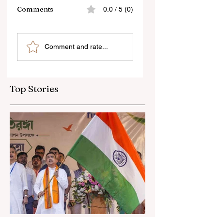
Comments
0.0 / 5 (0)
“জেন-জি রা দেশবিরোধী নয়,
বেনজির ঘটনা- দায়িত্বজ্ঞানহী
Comment and rate...
আমি তাদের সম্পূর্ণ বিশ্বাস
আচরণের অভিযোগে রাজ্যের
করি", বললেন মোহন ভাগবত
বিধানসভা মার্শাল সাসপেন্ডেড
Top Stories