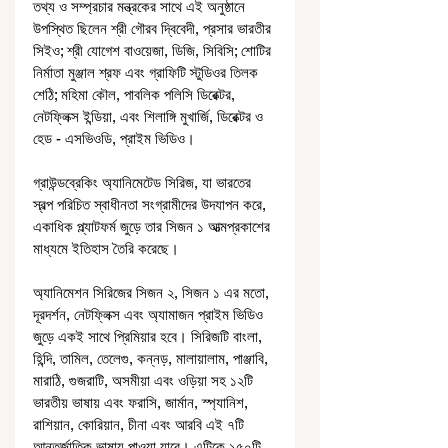
তথ্য ও সম্প্রচার মন্ত্রকের সাথে এই অনুষ্ঠানে 
উপস্থিত ছিলেন শ্রী গৌরব দ্বিবেদী, প্রসার ভারতীর 
সিইও; শ্রী যোগেশ বাওয়েজা, ডিজি, সিবিসি; শোটির 
নির্মাতা মুঞ্জাল শ্রফ এবং গ্রাফিটি স্টুডিওর তিলক 
শেঠি; মহিমা কৌল, পাবলিক পলিসি ডিরেক্টর, 
নেটফ্লিক্স ইন্ডিয়া, এবং শিলাঙ্গি মুখার্জি, ডিরেক্টর ও 
হেড - এসভিওডি, প্রাইম ভিডিও।
গ্রাউন্ডব্রেকিং অ্যানিমেটেড সিরিজ, যা ভারতের 
স্বল্প পরিচিত স্বাধীনতা সংগ্রামীদের উদযাপন করে, 
একাধিক প্ল্যাটফর্ম জুড়ে তার সিজন ১ আত্মপ্রকাশের 
মাধ্যমে ইতিহাস তৈরি করেছে।
অ্যানিমেশন সিরিজের সিজন ২, সিজন ১ এর মতো, 
দূরদর্শন, নেটফ্লিক্স এবং অ্যামাজন প্রাইম ভিডিও 
জুড়ে একই সাথে প্রিমিয়ার হবে। সিরিজটি বাংলা, 
হিন্দি, তামিল, তেলেগু, কন্নড়, মালায়ালাম, পাঞ্জাবি, 
মারাঠি, গুজরাটি, অসমীয়া এবং ওড়িয়া সহ ১২টি 
ভারতীয় ভাষায় এবং ফরাসি, জার্মান, স্প্যানিশ, 
রাশিয়ান, কোরিয়ান, চীনা এবং আরবি এই ৭টি 
আন্তর্জাতিক ভাষায় পাওয়া যাবে। এটিকে ১৫০টি 