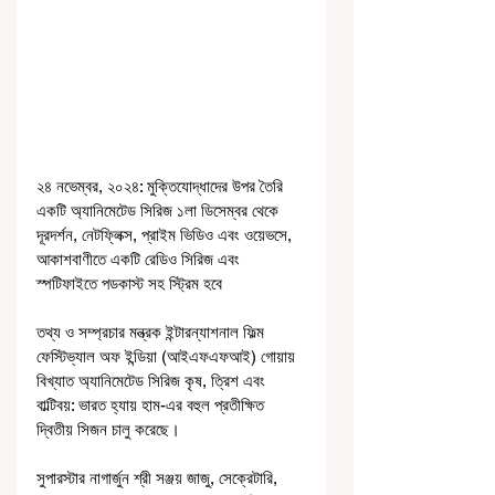
২৪ নভেম্বর, ২০২৪: মুক্তিযোদ্ধাদের উপর তৈরি 
একটি অ্যানিমেটেড সিরিজ ১লা ডিসেম্বর থেকে 
দূরদর্শন, নেটফ্লিক্স, প্রাইম ভিডিও এবং ওয়েভসে, 
আকাশবাণীতে একটি রেডিও সিরিজ এবং 
স্পটিফাইতে পডকাস্ট সহ স্ট্রিম হবে
তথ্য ও সম্প্রচার মন্ত্রক ইন্টারন্যাশনাল ফিল্ম 
ফেস্টিভ্যাল অফ ইন্ডিয়া (আইএফএফআই) গোয়ায় 
বিখ্যাত অ্যানিমেটেড সিরিজ কৃষ, ত্রিশ এবং 
বাল্টিবয়: ভারত হ্যায় হাম-এর বহুল প্রতীক্ষিত 
দ্বিতীয় সিজন চালু করেছে।
সুপারস্টার নাগার্জুন শ্রী সঞ্জয় জাজু, সেক্রেটারি, 