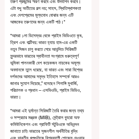
তরুণ প্রজন্মের স্মরণ করবে এবং উদযাপন করবে। 
এটা শুধু অতীতের গল্প নয়; সাহস, স্থিতিস্থাপকতা 
এবং দেশপ্রেমের মূল্যবোধ বোঝার জন্য এটি 
আজকের তরুণদের জন্য একটি পাঠ।"
“আমরা ১লা ডিসেম্বর থেকে প্রাইম ভিডিওতে কৃষ, 
ত্রিশ এবং বাল্টিবয়: ভারত হ্যায় হাম-এর একটি 
নতুন সিজন চালু করতে পেরে আনন্দিত৷ সিরিজটি 
সুন্দরভাবে ভারতের স্বাধীনতা সংগ্রামে গুরুত্বপূর্ণ 
ভূমিকা পালনকারী বেশ কয়েকজন নায়কের অমূল্য 
অবদানকে তুলে ধরেছে, যা ভারত এবং সারা বিশ্বের 
দর্শকদের আমাদের সমৃদ্ধ ইতিহাস সম্পর্কে আরও 
জানার সুযোগ দিয়েছে,” বলেছেন শিলাঙ্গি মুখার্জি, 
পরিচালক ও প্রধান – এসভিওডি, প্রাইম ভিডিও, 
ভারত।
“আমরা এই দুর্দান্ত সিরিজটি তৈরি করার জন্য তথ্য 
ও সম্প্রচার মন্ত্রক (MIB), সেন্ট্রাল ব্যুরো অফ 
কমিউনিকেশন এবং গ্রাফিটি স্টুডিওকে অভিনন্দন 
জানাতে চাই৷ ভারতের সৃজনশীল অর্থনীতির বৃদ্ধি 
এবং ভারতীয় গল্পগুলিকে বিশ্বব্যাপী শোকেস দেওয়ার 