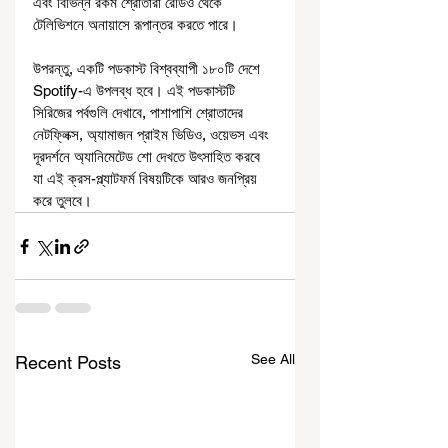
এবং বিভিন্ন রকম শ্রোতারা রেডিও থেকে 
টেলিভিশনে অনায়াসে রূপান্তর করতে পারে।
উপরন্তু, একটি পডকাস্ট বিশ্বব্যাপী ১৮০টি দেশে 
Spotify-এ উপলব্ধ হবে। এই পডকাস্টটি 
সিরিজের পর্বগুলি দেখাবে, পাশাপাশি শ্রোতাদের 
নেটফ্লিক্স, অ্যামাজন প্রাইম ভিডিও, ওয়েভস এবং 
দূরদর্শনে অ্যানিমেটেড শো দেখতে উৎসাহিত করবে 
যা এই ক্রস-প্ল্যাটফর্ম বিষয়টিকে আরও জনপ্রিয় 
করে তুলবে।
See All
Recent Posts