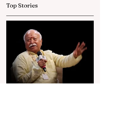
Top Stories
19 hours ago
2 min read
“জেন-জি রা দেশবিরোধী নয়, আমি তাদের
সম্পূর্ণ বিশ্বাস করি", বললেন মোহন ভাগবত
৬ অগস্ট, ২০২৬: “জেন-জিরা দেশবিরোধী নয়”। বললেন
আরএসএস প্রধান মোহন ভাগবত। সারা দেশ জুড়ে নিট