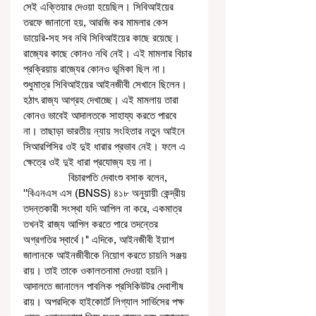
সেই এক্তিয়ার দেওয়া হয়েছিল। সিবিআইয়ের 
তরফে জানানো হয়, আরজি কর মামলার কেস 
ডায়েরি-সহ সব নথি সিবিআইয়ের কাছে রয়েছে। 
রাজ্যের কাছে কোনও নথি নেই। এই মামলার বিচার 
প্রক্রিয়ায় রাজ্যের কোনও ভূমিকা ছিল না। 
শুধুমাত্র সিবিআইয়ের আইনজীবী সেখানে ছিলেন। 
হঠাৎ রাজ্য আগ্রহ দেখাচ্ছে। এই মামলায় তারা 
কোনও ভাবেই আদালতকে সাহায্য করতে পারবে 
না। তাছাড়া ভারতীয় ন্যায় সংহিতার নতুন আইনে 
সিআরপিসির ওই দুই ধারার প্রভাব নেই। ফলে এ 
ক্ষেত্রে ওই দুই ধারা প্রযোজ্য হয় না।
                বিচারপতি দেবাংশু বসাক বলেন, 
''বিএনএস এস (BNSS) ৪১৮ অনুয়ায়ী কেন্দ্রীয় 
তদন্তকারী সংস্থা যদি আপিল না করে, একমাত্র 
তখনই রাজ্য আপিল করতে পারে তদন্তের 
অগ্রগতির স্বার্থে।" এদিকে, আইনজীবী ইয়াশ 
জালানকে আইনজীবীকে নিয়োগ করতে চায়নি সঞ্জয় 
রায়। তাই তাকে ওকালতনামা দেওয়া হয়নি। 
আদালতে জানালেন পাবলিক প্রসিকিউটর দেবাশীষ 
রায়। অপরদিকে হাইকোর্টে লিগ্যাল সার্ভিসের পক্ষ 