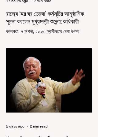
17 hours ago
2 min read
রাজ্যে ‘হর ঘর তেরঙ্গা’ কর্মসূচির আনুষ্ঠানিক
সূচনা করলেন মুখ্যমন্ত্রী শুভেন্দু অধিকারী
কলকাতা, ৭ অগস্ট, ২০২৬: স্বাধীনতার মেগা উৎসব
উদযাপিত হচ্ছে এবার পশ্চিমবঙ্গে। নতুন উন্মাদনা নিয়ে পালিত
হচ্ছে ‘হর ঘর তেরঙ্গা’ কর্মসূচি। প্রধানমন্ত্রী নরেন্দ্র মোদী
কয়েক বছর আগে দেশজুড়ে এই উদ্যোগের সূচনা করলেও,
রাজ্যে রাজনৈতিক সমীকরণের কারণে এতদিন এই পদযাত্রার
রেশ সেভাবে পড়েনি। শুক্রবার কলকাতা সার্ভে বিল্ডিংয়ের
সামনে থেকে হাজরা মোড় পর্যন্ত তেরঙ্গা যাত্রায় অংশ নিয়ে
সেই কর্মসূচির আনুষ্ঠানিক সূচনা করলেন মুখ্যমন্ত্রী শুভেন্দু
অধিকারী। শুক্রবার মিছিলে মুখ্যমন্ত্রীর
2 days ago
2 min read