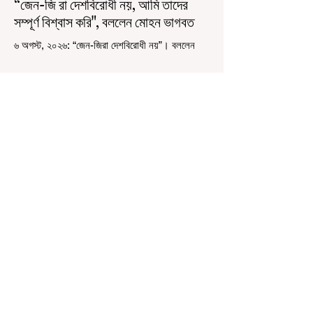
“জেন-জি রা দেশবিরোধী নয়, আমি তাদের
সম্পূর্ণ বিশ্বাস করি", বললেন মোহন ভাগবত
৬ অগস্ট, ২০২৬: “জেন-জিরা দেশবিরোধী নয়”। বললেন
আরএসএস প্রধান মোহন ভাগবত। সারা দেশ জুড়ে নিট
পরীক্ষার প্রশ্নপত্র ফাঁস কে কেন্দ্র করে জেন জি দেড় ছাত্র
আন্দোলন নিয়ে প্রচুর মানুষ বিভিন্ন রকম মন্তব্য করেছেন।
তার মধ্যে বেশিরভাগই ছিল বিরূপ মন্তব্য। মূলত এই
আন্দোলনকারীরা দেশ বিরোধী কার্যকলাপের সঙ্গে জড়িত এবং
টাকা নিয়ে আন্দোলনে নেমেছে, সেটাই ছিল মূল প্রতিপাদ্য
সেই সব মানুষদের। কিন্তু যেই সরকারের বিরুদ্ধে আন্দোলন,
সেই সরকার শিক্ষামন্ত্রীর পদত্যাগ করানোর পাশাপাশি
ছাত্রদের বাকি দাবিগুলিও ম
3 days ago
1 min read
বেনজির ঘটনা- দায়িত্বজ্ঞানহীন আচরণের
অভিযোগে রাজ্যের বিধানসভা মার্শাল