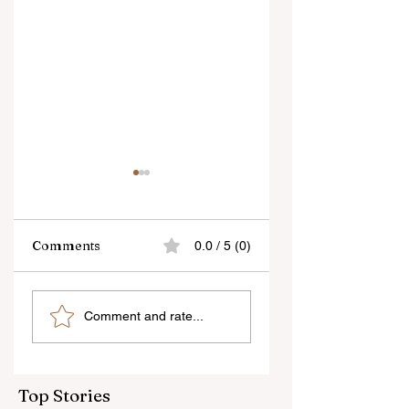
Comments
0.0 / 5 (0)
বেনজির ঘটনা- দায়িত্বজ্ঞানহীন
শিক্ষকদের স্কুলের পঠন-পাঠ
Comment and rate...
আচরণের অভিযোগে রাজ্যের
বজায় রেখেই জনগণনার কাজ
বিধানসভা মার্শাল সাসপেন্ডেড
করতে হবে
Top Stories