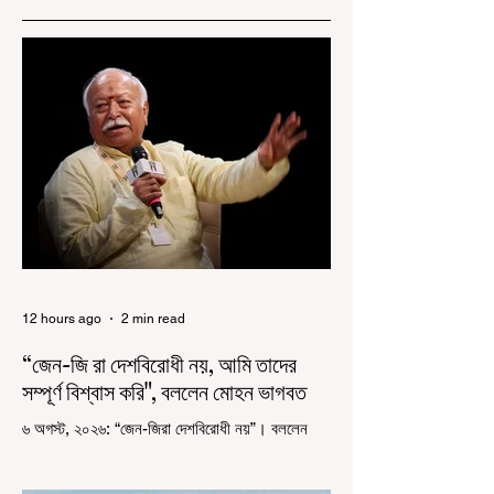
12 hours ago
2 min read
“জেন-জি রা দেশবিরোধী নয়, আমি তাদের
সম্পূর্ণ বিশ্বাস করি", বললেন মোহন ভাগবত
৬ অগস্ট, ২০২৬: “জেন-জিরা দেশবিরোধী নয়”। বললেন
আরএসএস প্রধান মোহন ভাগবত। সারা দেশ জুড়ে নিট
পরীক্ষার প্রশ্নপত্র ফাঁস কে কেন্দ্র করে জেন জি দেড় ছাত্র