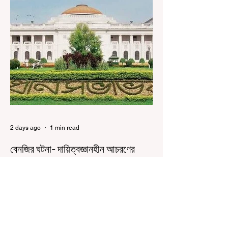
আন্দোলন নিয়ে প্রচুর মানুষ বিভিন্ন রকম মন্তব্য করেছেন।
তার মধ্যে বেশিরভাগই ছিল বিরূপ মন্তব্য। মূলত এই
আন্দোলনকারীরা দেশ বিরোধী কার্যকলাপের সঙ্গে জড়িত এবং
টাকা নিয়ে আন্দোলনে নেমেছে, সেটাই ছিল মূল প্রতিপাদ্য
সেই সব মানুষদের। কিন্তু যেই সরকারের বিরুদ্ধে আন্দোলন,
সেই সরকার শিক্ষামন্ত্রীর পদত্যাগ করানোর পাশাপাশি
ছাত্রদের বাকি দাবিগুলিও ম
2 days ago
1 min read
বেনজির ঘটনা- দায়িত্বজ্ঞানহীন আচরণের
অভিযোগে রাজ্যের বিধানসভা মার্শাল
সাসপেন্ডেড
কলকাতা, ৫ অগস্ট, ২০২৬: রাজ্যের ইতিহাসে বেনজির
ঘটনা। ১৮তম পশ্চিমবঙ্গ বিধানসভার নবনির্বাচিত বিধায়কদের
পরিচিতি শিবিরে দায়িত্বজ্ঞানহীন আচরণের অভিযোগে মার্শাল
দেবব্রত মুখোপাধ্যায়কে সাসপেন্ড করল বিধানসভা