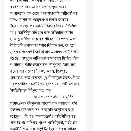
আসাদুজ্জামান খান কামালও ভারতেই কোথাও 
আত্মগোপন করে আছেন বলে সূত্রের খবর। 
বাংলাদেশের পক্ষ থেকে ‘অবশ্যপালনীয় দায়িত্ব’ বলা 
হলেও হাসিনাকে প্রত্যর্পণের বিষয়ে ভারতের 
সিদ্ধান্ত শুধুমাত্র আইনি বিষয়ের উপরে নির্ভরশীল 
নয়। নয়াদিল্লি যদি মনে করে হাসিনাকে ঢাকার 
হাতে তুলে দিলে আঞ্চলিক শান্তি, নিরাপত্তা এবং 
দীর্ঘমেয়াদী কৌশলগত স্বার্থ বিঘ্নিত হবে, তা হলে 
হাসিনার প্রত্যর্পণ আটকানোর একাধিক আইনি পথ 
রয়েছে। বস্তুতঃ হাসিনাকে বাংলাদেশে ফিরিয়ে দিলে 
বাংলাদেশে গভীর রাজনৈতিক অস্থিরতা তৈরি হতে 
পারে। এর ফলে পশ্চিমবঙ্গ, অসম, ত্রিপুরা, 
মেঘালয়ের মতো ভারতের পূর্ব সীমান্তের রাজ্যগুলিতে 
নিরাপত্তাগত সঙ্কট তৈরি হতে পারে। এই অঞ্চলের 
স্থিতিশীলতা বিঘ্নিত হতে পারে। 
                     এদিকে দেশান্তরী শেখ হাসিনা 
মৃত্যুদণ্ডকে তীব্রভাবে প্রত্যাখ্যান করেছেন, তাঁর 
বিরুদ্ধে উঠে আসা সব অভিযোগ অস্বীকার করে 
বলেছেন, এই রায় ‘পক্ষপাতদুষ্ট’। আইসিটি-র রায় 
ঘোষণার পর হাসিনার প্রথম প্রতিক্রিয়া, ”এই রায় 
বেআইনি ও জালিয়াতিপূর্ণ ট্রাইব্যুনালের সিদ্ধান্ত 