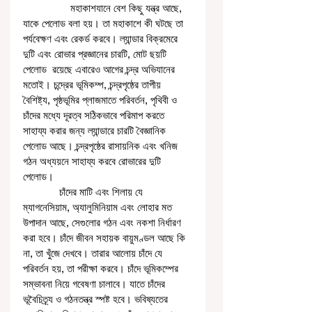
                 মহাকাশযানে বেশ কিছু যন্ত্র আছে, 
যাকে পেলোড বলা হয়। তা মহাকাশে কী ঘটছে তা 
পর্যবেক্ষণ এবং রেকর্ড করবে। ল্যান্ডার বিক্রমেরে 
দুটি এবং রোভার প্রজ্ঞানের চারটি, মোট ছয়টি 
পেলোড  রয়েছে এবারেও আগের চন্দ্র অভিযানের 
মতোই। চন্দ্রের ভূমিকম্প, চন্দ্রপৃষ্ঠের তাপীয় 
বৈশিষ্ট্য, পৃষ্ঠভূমির প্লাজমাতে পরিবর্তন, পৃথিবী ও 
চাঁদের মধ্যে দূরত্ব সঠিকভাবে পরিমাপ করতে 
সাহায্য করার জন্য ল্যান্ডারে চারটি বৈজ্ঞানিক 
পেলোড আছে। চন্দ্রপৃষ্ঠের রাসায়নিক এবং খনিজ 
গঠন অধ্যয়নে সাহায্য করবে রোভারের দুটি 
পেলোড। 
             চাঁদের মাটি এবং শিলায় যে 
ম্যাগনেসিয়াম, অ্যালুমিনিয়াম এবং লোহার মত 
উপাদান আছে, সেগুলোর গঠন এবং নকশা নির্ধারণ 
করা হবে। চাঁদে জীবন সহায়ক বায়ুমণ্ডল আছে কি 
না, তা খুঁজে দেখবে। তারার আলোয় চাঁদে যে 
পরিবর্তন হয়, তা পরীক্ষা করবে। চাঁদে ভূমিকম্পের 
সম্ভাবনা নিয়ে গবেষণা চালাবে। যাতে চাঁদের 
ভূবৈচিত্র্য ও গঠনতন্ত্র স্পষ্ট হবে। ভবিষ্যতের 