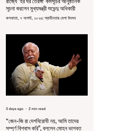
রাজ্যে ‘হর ঘর তেরঙ্গা’ কর্মসূচির আনুষ্ঠানিক
সূচনা করলেন মুখ্যমন্ত্রী শুভেন্দু অধিকারী
কলকাতা, ৭ অগস্ট, ২০২৬: স্বাধীনতার মেগা উৎসব
উদযাপিত হচ্ছে এবার পশ্চিমবঙ্গে। নতুন উন্মাদনা নিয়ে পালিত
হচ্ছে ‘হর ঘর তেরঙ্গা’ কর্মসূচি। প্রধানমন্ত্রী নরেন্দ্র মোদী
কয়েক বছর আগে দেশজুড়ে এই উদ্যোগের সূচনা করলেও,
রাজ্যে রাজনৈতিক সমীকরণের কারণে এতদিন এই পদযাত্রার
রেশ সেভাবে পড়েনি। শুক্রবার কলকাতা সার্ভে বিল্ডিংয়ের
সামনে থেকে হাজরা মোড় পর্যন্ত তেরঙ্গা যাত্রায় অংশ নিয়ে
সেই কর্মসূচির আনুষ্ঠানিক সূচনা করলেন মুখ্যমন্ত্রী শুভেন্দু
অধিকারী। শুক্রবার মিছিলে মুখ্যমন্ত্রীর
3 days ago
2 min read
“জেন-জি রা দেশবিরোধী নয়, আমি তাদের
সম্পূর্ণ বিশ্বাস করি", বললেন মোহন ভাগবত