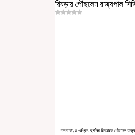
রিষড়ায় পৌঁছলেন রাজ্যপাল সিভ
Rated NaN out of 5 stars.
কলকাতা, ৪ এপ্রিল: হুগলির রিষড়াতে পৌঁছলেন রাজ্য