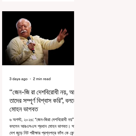
রাজ্যে রাজনৈতিক সমীকরণের কারণে এতদিন এই
পদযাত্রার রেশ সেভাবে পড়েনি। শুক্রবার কলকাতা
সার্ভে বিল্ডিংয়ের সামনে থেকে হাজরা মোড় পর্যন্ত
তেরঙ্গা যাত্রায় অংশ নিয়ে সেই কর্মসূচির আনুষ্ঠানিক
সূচনা করলেন মুখ্যমন্ত্রী শুভেন্দু অধিকারী। শুক্রবার
মিছিলে মুখ্যমন্ত্রীর
3 days ago
2 min read
“জেন-জি রা দেশবিরোধী নয়, আমি
তাদের সম্পূর্ণ বিশ্বাস করি", বললেন
মোহন ভাগবত
৬ অগস্ট, ২০২৬: “জেন-জিরা দেশবিরোধী নয়”।
বললেন আরএসএস প্রধান মোহন ভাগবত। সারা
দেশ জুড়ে নিট পরীক্ষার প্রশ্নপত্র ফাঁস কে কেন্দ্র