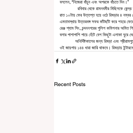
বললেন, ‘‘নিজেরা বাঁচুন এবং অপরকে বাঁচতে দিন।’’
               রবিবার থেকে রামনবমীর মিছিলকে কেন্দ্র করে উত্তপ্ত হুগলির রিষড়া। সোমবার সারাদিন পরিস্থিতি নিয়ন্ত্রণে থাকলেও 
রাত ১০টায় ফের উত্তপ্ত হয়ে ওঠে রিষড়ার ৪ নম্বর 
এমতাবস্থায় উত্তরবঙ্গ সফর কাঁটছাঁট করে শহরে ফে
রেঞ্জ শ্যাম সিং, চন্দননগরের পুলিশ কমিশনার অমিত 
বলার পাশাপাশি পায়ে হেঁটে বেশ কিছুটা এলাকা ঘুরে দ
             অনির্দিষ্টকালের জন্য রিষড়া এবং শ্রীরামপুরে ১৪৪ ধারা জারি করা হয়েছে। যতদিন না পরিস্থিতি স্বাভাবিক হচ্ছে, ততদিন 
ওই জায়গায় ১৪৪ ধারা জারি থাকবে। রিষড়ায় ইন্টারনে
Recent Posts