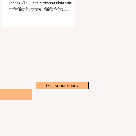
বেনজির ঘটনা। ১৮তম পশ্চিমবঙ্গ বিধানসভার
নবনির্বাচিত বিধায়কদের পরিচিতি শিবিরে
দায়িত্বজ্ঞানহীন আচরণের অভিযোগে মার্শাল
দেবব্রত মুখোপাধ্যায়কে সাসপেন্ড করল বিধানসভা
সচিবালয়। মঙ্গলবার বিধানসভার সচিবালয় থেকে
তাঁর পদচ্যুতির লিখিত নির্দেশনামা জারি করা হয়।
বিধানসভার ইতিহাসে, কোনও পদে থাকা মার্শালকে
সাসপেন্ড করার ঘটনা রাজ্যে এই প্রথম।
বিধানসভার নবনির্বাচিত বিধায়কদের নিয়ে আয়োজিত
উচ্চপর্যায়ের ওরিয়েন্টেশন বা পরিচিতি শিবিরে দায়িত্ব
পালনের ক্ষেত্রে একা
Get subscribers