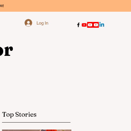
্ডা
Log In
or
Top Stories