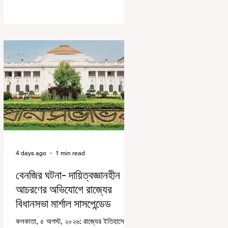
করে জেন জি দেড় ছাত্র আন্দোলন নিয়ে প্রচুর মানুষ
বিভিন্ন রকম মন্তব্য করেছেন। তার মধ্যে
বেশিরভাগই ছিল বিরূপ মন্তব্য। মূলত এই
আন্দোলনকারীরা দেশ বিরোধী কার্যকলাপের সঙ্গে
জড়িত এবং টাকা নিয়ে আন্দোলনে নেমেছে, সেটাই
ছিল মূল প্রতিপাদ্য সেই সব মানুষদের। কিন্তু
যেই সরকারের বিরুদ্ধে আন্দোলন, সেই সরকার
শিক্ষামন্ত্রীর পদত্যাগ করানোর পাশাপাশি ছাত্রদের
বাকি দাবিগুলিও ম
4 days ago
1 min read
বেনজির ঘটনা- দায়িত্বজ্ঞানহীন
আচরণের অভিযোগে রাজ্যের
বিধানসভা মার্শাল সাসপেন্ডেড
কলকাতা, ৫ অগস্ট, ২০২৬: রাজ্যের ইতিহাসে