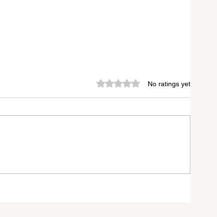
Rated 0 out of 5 stars.
No ratings yet
চনা