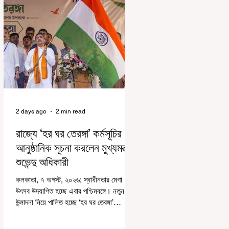
2 days ago
2 min read
রাজ্যে ‘হর ঘর তেরঙ্গা’ কর্মসূচির
আনুষ্ঠানিক সূচনা করলেন মুখ্যমন্ত্রী
শুভেন্দু অধিকারী
কলকাতা, ৭ অগস্ট, ২০২৬: স্বাধীনতার মেগা
উৎসব উদযাপিত হচ্ছে এবার পশ্চিমবঙ্গে। নতুন
উন্মাদনা নিয়ে পালিত হচ্ছে ‘হর ঘর তেরঙ্গা’
কর্মসূচি। প্রধানমন্ত্রী নরেন্দ্র মোদী কয়েক বছর
আগে দেশজুড়ে এই উদ্যোগের সূচনা করলেও,