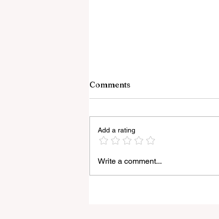
Comments
Add a rating
Write a comment...
রাজ্যে ‘হর ঘর তেরঙ্গা’ কর্মসূচির আনুষ্ঠানিক সূ
করলেন মুখ্যমন্ত্রী শুভেন্দু অধিকারী