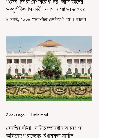
“জেন-জি রা দেশবিরোধী নয়, আমি তাদের
সম্পূর্ণ বিশ্বাস করি", বললেন মোহন ভাগবত
৬ অগস্ট, ২০২৬: “জেন-জিরা দেশবিরোধী নয়”। বললেন
আরএসএস প্রধান মোহন ভাগবত। সারা দেশ জুড়ে নিট
পরীক্ষার প্রশ্নপত্র ফাঁস কে কেন্দ্র করে জেন জি দেড় ছাত্র
আন্দোলন নিয়ে প্রচুর মানুষ বিভিন্ন রকম মন্তব্য করেছেন।
তার মধ্যে বেশিরভাগই ছিল বিরূপ মন্তব্য। মূলত এই
আন্দোলনকারীরা দেশ বিরোধী কার্যকলাপের সঙ্গে জড়িত এবং
টাকা নিয়ে আন্দোলনে নেমেছে, সেটাই ছিল মূল প্রতিপাদ্য
সেই সব মানুষদের। কিন্তু যেই সরকারের বিরুদ্ধে আন্দোলন,
সেই সরকার শিক্ষামন্ত্রীর পদত্যাগ করানোর পাশাপাশি
ছাত্রদের বাকি দাবিগুলিও ম
2 days ago
1 min read
বেনজির ঘটনা- দায়িত্বজ্ঞানহীন আচরণের
অভিযোগে রাজ্যের বিধানসভা মার্শাল