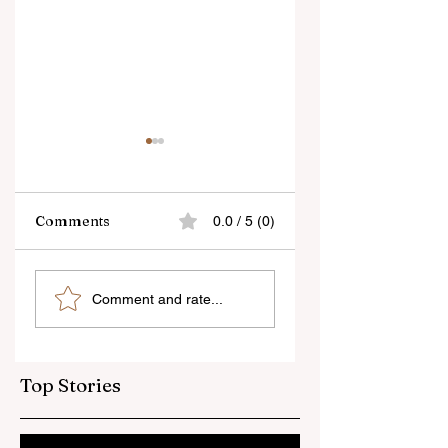
Comments
0.0 / 5 (0)
বেনজির ঘটনা- দায়িত্বজ্ঞানহীন
শিক্ষকদের স্কুলের পঠন-পাঠ
Comment and rate...
আচরণের অভিযোগে রাজ্যের
বজায় রেখেই জনগণনার কাজ
বিধানসভা মার্শাল সাসপেন্ডেড
করতে হবে
Top Stories