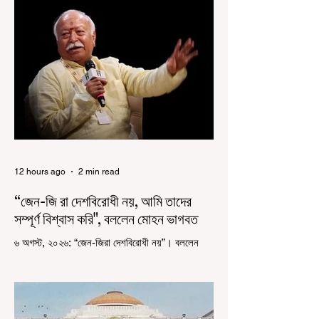
12 hours ago
2 min read
“জেন-জি রা দেশবিরোধী নয়, আমি তাদের
সম্পূর্ণ বিশ্বাস করি", বললেন মোহন ভাগবত
৬ অগস্ট, ২০২৬: “জেন-জিরা দেশবিরোধী নয়”। বললেন
আরএসএস প্রধান মোহন ভাগবত। সারা দেশ জুড়ে নিট
পরীক্ষার প্রশ্নপত্র ফাঁস কে কেন্দ্র করে জেন জি দেড় ছাত্র
আন্দোলন নিয়ে প্রচুর মানুষ বিভিন্ন রকম মন্তব্য করেছেন।
তার মধ্যে বেশিরভাগই ছিল বিরূপ মন্তব্য। মূলত এই