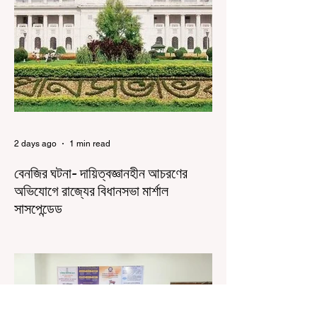
আন্দোলনকারীরা দেশ বিরোধী কার্যকলাপের সঙ্গে জড়িত এবং
টাকা নিয়ে আন্দোলনে নেমেছে, সেটাই ছিল মূল প্রতিপাদ্য
সেই সব মানুষদের। কিন্তু যেই সরকারের বিরুদ্ধে আন্দোলন,
সেই সরকার শিক্ষামন্ত্রীর পদত্যাগ করানোর পাশাপাশি
ছাত্রদের বাকি দাবিগুলিও ম
2 days ago
1 min read
বেনজির ঘটনা- দায়িত্বজ্ঞানহীন আচরণের
অভিযোগে রাজ্যের বিধানসভা মার্শাল
সাসপেন্ডেড
কলকাতা, ৫ অগস্ট, ২০২৬: রাজ্যের ইতিহাসে বেনজির
ঘটনা। ১৮তম পশ্চিমবঙ্গ বিধানসভার নবনির্বাচিত বিধায়কদের
পরিচিতি শিবিরে দায়িত্বজ্ঞানহীন আচরণের অভিযোগে মার্শাল
দেবব্রত মুখোপাধ্যায়কে সাসপেন্ড করল বিধানসভা
সচিবালয়। মঙ্গলবার বিধানসভার সচিবালয় থেকে তাঁর
পদচ্যুতির লিখিত নির্দেশনামা জারি করা হয়। বিধানসভার