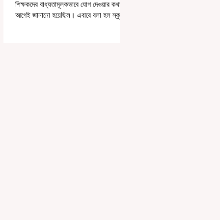
শিক্ষকদের বাধ্যতামূলকভাবে যোগ দেওয়ার কথা
আগেই জানানো হয়েছিল। এবারে বলা হল স্কুলের
পঠন-পাঠন বজায় রেখেই জনগণনার কাজ করতে
হবে। সোমবার রাজ্যের স্কুলশিক্ষা দফতরের তরফে
একটি নির্দেশিকায় জানানো হয়েছে, এমনভাবে
জনগণনার কাজ করতে হবে, যাতে স্কুলের সাধারণ
কাজকর্ম বা পঠনপাঠন ব্যাহত না হয়। স্কুল বা
ক্লাসের সময়ের পরে অথবা সপ্তাহান্তে তাঁদের
জনগণনার কাজ করতে হবে বলে রাজ্যের স্কুলশিক্ষা
দফতরের তরফে জানানো হয়েছে। অর্থাৎ অন-ডিউটি
পাচ্ছেন শিক্ষকরা।