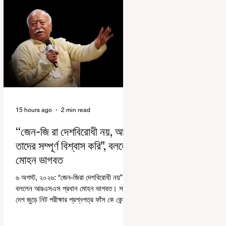
15 hours ago
2 min read
“জেন-জি রা দেশবিরোধী নয়, আমি
তাদের সম্পূর্ণ বিশ্বাস করি", বললেন
মোহন ভাগবত
৬ অগস্ট, ২০২৬: “জেন-জিরা দেশবিরোধী নয়”।
বললেন আরএসএস প্রধান মোহন ভাগবত। সারা
দেশ জুড়ে নিট পরীক্ষার প্রশ্নপত্র ফাঁস কে কেন্দ্র
করে জেন জি দেড় ছাত্র আন্দোলন নিয়ে প্রচুর মানুষ
বিভিন্ন রকম মন্তব্য করেছেন। তার মধ্যে