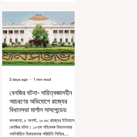
বেশিরভাগই ছিল বিরূপ মন্তব্য। মূলত এই
আন্দোলনকারীরা দেশ বিরোধী কার্যকলাপের সঙ্গে
জড়িত এবং টাকা নিয়ে আন্দোলনে নেমেছে, সেটাই
ছিল মূল প্রতিপাদ্য সেই সব মানুষদের। কিন্তু
যেই সরকারের বিরুদ্ধে আন্দোলন, সেই সরকার
শিক্ষামন্ত্রীর পদত্যাগ করানোর পাশাপাশি ছাত্রদের
বাকি দাবিগুলিও ম
2 days ago
1 min read
বেনজির ঘটনা- দায়িত্বজ্ঞানহীন
আচরণের অভিযোগে রাজ্যের
বিধানসভা মার্শাল সাসপেন্ডেড
কলকাতা, ৫ অগস্ট, ২০২৬: রাজ্যের ইতিহাসে
বেনজির ঘটনা। ১৮তম পশ্চিমবঙ্গ বিধানসভার
নবনির্বাচিত বিধায়কদের পরিচিতি শিবিরে