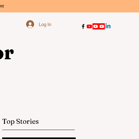
্ডা
Log In
or
Top Stories