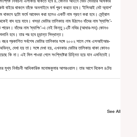
সংশ্লিষ্ট নির্বাচনী এলাকায় থাকতে হবে ৪. কোনও আইনে ভোট দেওয়ার অধিকার 
কেউ বাইরে থাকলে তাঁকে অনলাইনে ফর্ম পূরণ করতে হবে। ‘ইসিআই নেট অ্যাপ’ 
ম থাকলে দুটো ফর্মে আবেদন করা হলেও একটি নাম গ্রহণ করা হবে। সেন্ট্রাল 
েকেই বাদ হয়ে যাবে। খসড়া ভোটার তালিকায় নাম উঠলেও যাঁদের নাম ‘ম্যাপিং’-
তে পারেন। যাঁদের নাম ‘ম্যাপিং’-এ নেই কিন্তু ১২টি নথির (আধার-সহ) কোনও 
শুনানি হবে। তার পর হবে চূড়ান্ত সিদ্ধান্ত। 
অভিন্ন, দেখা হয় তা। সঙ্গে দেখা হয়, এখনকার ভোটার তালিকায় থাকা কোনও 
ছে কি না। এই মিল পাওয়া গেলে সংশ্লিষ্টেরা চিহ্নিত হয়ে যান এমনিতেই। 
াজ্যের মুখ্য নির্বাচনী আধিকারিক মনোজকুমার আগরওয়াল। তার আগে বিকেল ৪টেয় 
See All