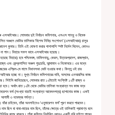
ু এসআইআর। সোমবার দুই নির্বাচন কমিশনার, এসএস সান্ধু ও বিবেক 
রশাসিত অঞ্চলে ভোটার তালিকার ‘বিশেষ নিবিড় সংশোধন’ (এসআইআর) চালুর 
্ঞানেশ কুমার। তিনি এই ঘোষণা করার পাশাপাশি স্পষ্ট নির্দেশ দিলেন, কোনও 
াঁই না পান। বিহারে সফল ভাবে এসআইআর হয়েছে। 
রাজ্যে এবং কেন্দ্রশাসিত অঞ্চল পুদুচেরি, আন্দামান ও নিকোবরে। এর মধ্যে 
মী বছরের এপ্রিল-মে মাসে বিধানসভা ভোট হওয়ার কথা। কিন্তু ওই চার 
আইআর হচ্ছে না। মুখ্য নির্বাচন কমিশনারের দাবি, অসমের এনআরসির কাজ 
র। সিইসি জানিয়েছেন, সোমবার রাত ১২টাতেই সংশ্লিষ্ট ১২টি রাজ্য ও 
য়া হবে। অর্থাৎ রাত ১২টা থেকে ভোটার তালিকা সংক্রান্ত সব কাজ বন্ধ 
নুমেরেশন ফর্ম (সংখ্যা যাচাই সংক্রান্ত আবেদনপত্র) ছাপানোর কাজ। একই 
ে আগামী ৩ নভেম্বর পর্যন্ত।
 নাম ছিল বা বাবা-মায়ের নাম ছিল, তাঁদের ক্ষেত্রে ওই তালিকাই প্রামাণ্য বলে 
রতিনিধির কাছে থাকবে। তাঁরা কমিশন নির্ধারিত কোনও একটি নথি চাইতে পারেন 