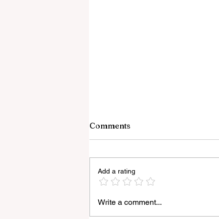
Comments
Add a rating
Write a comment...
“জেন-জি রা দেশবিরোধী নয়, আমি তাদের সম্পূ
বিশ্বাস করি", বললেন মোহন ভাগবত