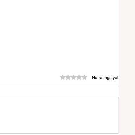
Rated 0 out of 5 stars.
No ratings yet
র্ণ