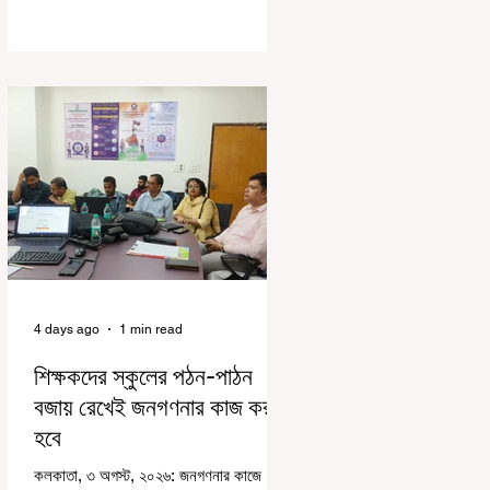
দায়িত্বজ্ঞানহীন আচরণের অভিযোগে মার্শাল
দেবব্রত মুখোপাধ্যায়কে সাসপেন্ড করল বিধানসভা
সচিবালয়। মঙ্গলবার বিধানসভার সচিবালয় থেকে
তাঁর পদচ্যুতির লিখিত নির্দেশনামা জারি করা হয়।
বিধানসভার ইতিহাসে, কোনও পদে থাকা মার্শালকে
সাসপেন্ড করার ঘটনা রাজ্যে এই প্রথম।
বিধানসভার নবনির্বাচিত বিধায়কদের নিয়ে আয়োজিত
উচ্চপর্যায়ের ওরিয়েন্টেশন বা পরিচিতি শিবিরে দায়িত্ব
পালনের ক্ষেত্রে একা
4 days ago
1 min read
শিক্ষকদের স্কুলের পঠন-পাঠন
বজায় রেখেই জনগণনার কাজ করতে
হবে
কলকাতা, ৩ অগস্ট, ২০২৬: জনগণনার কাজে