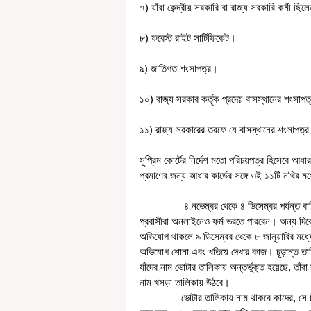
৭) যাঁরা কেন্দ্রীয় সরকারি বা রাজ্য সরকারি কর্মী ছি
৮) ফরেস্ট রাইট সার্টিফিকেট।
৯) জাতিগত শংসাপত্র।
১০) রাজ্য সরকার কর্তৃক প্রদেয় বাসস্থানের শংসাপ
১১) রাজ্য সরকারের তরফে যে বাসস্থানের শংসাপত্র
সুপ্রিম কোর্টের নির্দেশ মতো পরিচয়পত্র হিসেবে আধা
প্রমাণের জন্য আধার কার্ডের সঙ্গে ওই ১১টি নথির 
                ৪ নভেম্বর থেকে ৪ ডিসেম্বর পর্যন্ত বাড়ি বাড়ি গিয়ে এনুমেরেশন ফর্ম দেওয়া হবে। কেউ রাজ্যের বাইরে গেলে বা 
প্রবাসীরা অনলাইনেও ফর্ম ভরতে পারবেন। অন্য দিক
অভিযোগ থাকলে ৯ ডিসেম্বর থেকে ৮ জানুয়ারির মধ্যে 
অভিযোগ শোনা এবং খতিয়ে দেখার কাজ। চূড়ান্ত তালি
যাঁদের নাম ভোটার তালিকায় অন্তর্ভুক্ত হয়েছে, তাঁ
নাম খসড়া তালিকায় উঠবে। 
               ভোটার তালিকায় নাম থাকবে কাদের, সে বিষয়ে কমিশনের নির্দেশিকায় চারটি শর্তের কথা বলা হয়েছে— ১. ভারতীয় নাগরিক 