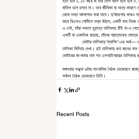
হতে হবে ২. ১৮ বছর বা তার বেশি বয়স হতে হবে ৩. 
বাতিল হলে চলবে না। তবে জীবিকা বা অন্য কারণে 
থেকে তথ্য আপলোড করা যাবে। দু’জায়গায় কারও না
ভাবে বিএলও পোর্টালে তথ্য উঠলে, একটি নাম নিজে থ
এ নেই, তাঁরা সকলে চূড়ান্ত তালিকায় ঠাঁই না-ও পে
একটি বা একাধিক রয়েছে, তাঁদের প্রত্যেকের ক্ষেত্রে 
                ভোটার তালিকায় ‘ম্যাপিং’-এর অর্থ— এ বছর প্রকাশিত সর্বশেষ ভোটার তালিকার সঙ্গে ২০০২ সালে শেষ এসআইআর-
তালিকা মিলিয়ে দেখা। দুই তালিকায় কত জনের নাম 
ভোটারের মা-বাবার নাম গত এসআইআরের তালিকায় রয়ে
মঙ্গলবার সন্ধ্যা ৬টায় সাংবাদিক বৈঠক ডেকেছেন র
সর্বদল বৈঠক ডেকেছেন তিনি।
Recent Posts