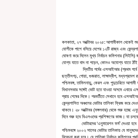
কলকাতা, ২৭ অক্টোবর ২০২৫: আগামীকাল থেকেই শুর
যোশীকে পাশে বসিয়ে দেশের ১২টি রাজ্য এবং কেন্দ্
ঘোষণা করে দিলেন মুখ্য নির্বাচন কমিশনার (সিইসি) জ
যোগ্য যাতে বাদ না পড়েন, কোনও অযোগ্য যাতে ঠ
                 দ্বিতীয় পর্বের এসআইআর (প্রথম পর্বে হয়েছে বিহারে) হবে পশ্চিমবঙ্গ, তামিলনাড়ু, কেরল, উত্তরপ্রদেশ, রাজস্থান, 
ছত্তীসগঢ়, গোয়া, গুজরাত, লাক্ষাদ্বীপ, মধ্যপ্রদেশ 
পশ্চিমবঙ্গ, তামিলনাড়ু, কেরল এবং পুদুচেরিতে আগা
বিধানসভার সঙ্গেই ভোট হতে যাওয়া অসমে এবারে এস
প্রায় শেষের দিকে। পরবর্তীতে সেখানে হবে এসআইআ
কেন্দ্রশাসিত অঞ্চলের ভোটার তালিকা ফ্রিজ করে দেও
থাকবে। ২৮ অক্টোবর (মঙ্গলবার) থেকে শুরু হচ্ছে এ
দিনে শুরু হবে বিএলওদের প্রশিক্ষণের কাজ। যা চলব
                ভোটারদের ‘এনুমারেশন ফর্ম’ দেওয়া হবে। যাঁরা চাইবেন, তাঁরা অনলাইনেও ‘এনুমারেশন ফর্ম’ পূরণ করতে পারবেন। 
পশ্চিমবঙ্গে ২০০২ সালের ভোটার তালিকায় যে মানুষদের
বিবেচনা করা হবে। যে তালিকা নির্বাচন কমিশনের প্