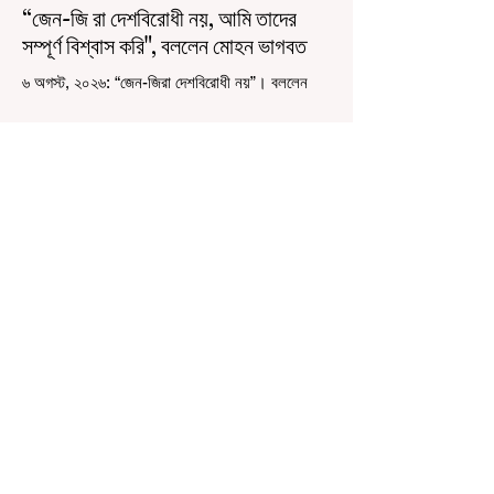
“জেন-জি রা দেশবিরোধী নয়, আমি তাদের
সম্পূর্ণ বিশ্বাস করি", বললেন মোহন ভাগবত
৬ অগস্ট, ২০২৬: “জেন-জিরা দেশবিরোধী নয়”। বললেন
আরএসএস প্রধান মোহন ভাগবত। সারা দেশ জুড়ে নিট
পরীক্ষার প্রশ্নপত্র ফাঁস কে কেন্দ্র করে জেন জি দেড় ছাত্র
আন্দোলন নিয়ে প্রচুর মানুষ বিভিন্ন রকম মন্তব্য করেছেন।
তার মধ্যে বেশিরভাগই ছিল বিরূপ মন্তব্য। মূলত এই
আন্দোলনকারীরা দেশ বিরোধী কার্যকলাপের সঙ্গে জড়িত এবং
টাকা নিয়ে আন্দোলনে নেমেছে, সেটাই ছিল মূল প্রতিপাদ্য
সেই সব মানুষদের। কিন্তু যেই সরকারের বিরুদ্ধে আন্দোলন,
সেই সরকার শিক্ষামন্ত্রীর পদত্যাগ করানোর পাশাপাশি
ছাত্রদের বাকি দাবিগুলিও ম
3 days ago
1 min read
বেনজির ঘটনা- দায়িত্বজ্ঞানহীন আচরণের