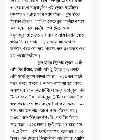
রুটে কামাখ্যা থেকে ট্রেনটি হাওড়া আসবে। কমলা 
ও ধূসর রঙের অত্যাধুনিক এই ট্রেনে যাত্রীদের 
কমপক্ষে ৬ ঘণ্টার সফর সময় বাঁচবে। বন্দে ভারত 
স্লিপার ট্রেনের একাধিক কোচে ঘুরে যাত্রীদের সঙ্গে 
কথা বলেন প্রধানমন্ত্রী। ওই ট্রেনে থাকা 
স্কুলপড়ুয়া ছেলেমেয়েদের সঙ্গে আলাপচারিতায় মেতে 
ওঠেন তিনি। পড়াশোনা, যাত্রার অভিজ্ঞতা ও 
ভবিষ্যৎ পরিকল্পনা নিয়ে শিশুদের সঙ্গে গল্প করতে দেখা 
যায় প্রধানমন্ত্রীকে। 
                      বন্দে ভারত স্লিপার ট্রেনে ১১টি 
এসি থ্রি টিয়ার, চারটি এসি টু টিয়ার এবং একটি 
এসি ফার্স্ট ক্লাস কামরা থাকবে। ৮২৩ জন যাত্রী 
সফর করতে পারবেন। হাওড়া-কামাখ্যা বন্দে ভারত 
এক্সপ্রেসে ৪০০ কিলোমিটারের জন্য বাতানুকূল থ্রি-
টিয়ারে ৯৬০ টাকা, বাতানুকূল টু-টিয়ারে ১২৪০ টাকা 
এবং প্রথম শ্রেণিতে ১৫২০ টাকা ভাড়া পড়বে। এর 
সঙ্গে যোগ হবে পাঁচ শতাংশ পণ্য পরিষেবা কর। 
হাওড়া থেকে নিউ জলপাইগুড়ি যেতে থ্রি-টিয়ারে 
খরচ পড়বে ১৩৩৪ টাকা। টু-টিয়ারে এই ভাড়া হবে 
১৭২৪ টাকা। এসি ফার্স্ট ক্লাসের খরচ হবে ২১১৩ 
টাকা। এই ট্রেনের রিজার্ভেশনে আরএসি বা ওয়েটিং 