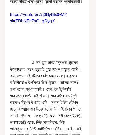
অমৃত ভারত এক্সপ্রেসের সূচনা করবেন প্রধানমন্ত্রী।
https://youtu.be/vj3ByBIx9-M?
si=ZRhNZn7xO_gDyqY-
                  এ দিন বন্দে ভারত স্লিপার ট্রেনের 
উদ্বোধনের আগে ট্রেনটি ঘুরে দেখেন নরেন্দ্র মোদী। 
কথা বলেন এই ট্রেনের চালকদের সঙ্গে। স্কুলের 
কচিকাঁচারাও উপস্থিত ছিল ট্রেনে। তাদের সঙ্গেও 
কথা বলেন প্রধানমন্ত্রী। ‘মেক ইন ইন্ডিয়া’র 
অন্যতম নিদর্শন এই ট্রেন। অন্যদিকে ভোটমুখী 
বঙ্গকেও বিশেষ উপহার এটি। মালদা টাউন স্টেশন 
ছেড়ে যাওয়ার পরে উদ্বোধনের দিন এই ট্রেন থামছে 
সাতটি স্টেশনে— আলুবাড়ি রোড, নিউ জলপাইগুড়ি, 
জলপাইগুড়ি রোড, নিউ কোচবিহার, নিউ 
আলিপুরদুয়ার, নিউ বঙ্গাইগাঁও ও রঙ্গিয়া। সেই একই 