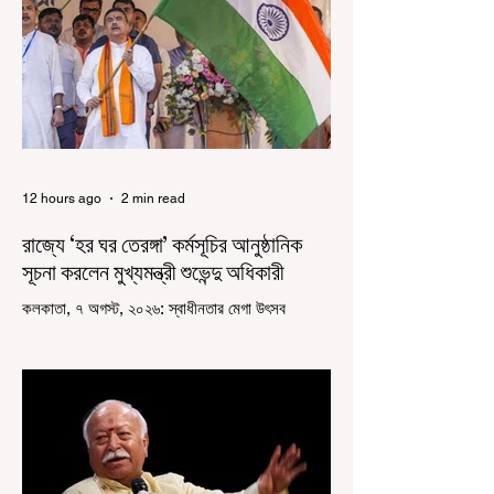
12 hours ago
2 min read
রাজ্যে ‘হর ঘর তেরঙ্গা’ কর্মসূচির আনুষ্ঠানিক
সূচনা করলেন মুখ্যমন্ত্রী শুভেন্দু অধিকারী
কলকাতা, ৭ অগস্ট, ২০২৬: স্বাধীনতার মেগা উৎসব
উদযাপিত হচ্ছে এবার পশ্চিমবঙ্গে। নতুন উন্মাদনা নিয়ে পালিত
হচ্ছে ‘হর ঘর তেরঙ্গা’ কর্মসূচি। প্রধানমন্ত্রী নরেন্দ্র মোদী
কয়েক বছর আগে দেশজুড়ে এই উদ্যোগের সূচনা করলেও,
রাজ্যে রাজনৈতিক সমীকরণের কারণে এতদিন এই পদযাত্রার
রেশ সেভাবে পড়েনি। শুক্রবার কলকাতা সার্ভে বিল্ডিংয়ের
সামনে থেকে হাজরা মোড় পর্যন্ত তেরঙ্গা যাত্রায় অংশ নিয়ে
সেই কর্মসূচির আনুষ্ঠানিক সূচনা করলেন মুখ্যমন্ত্রী শুভেন্দু