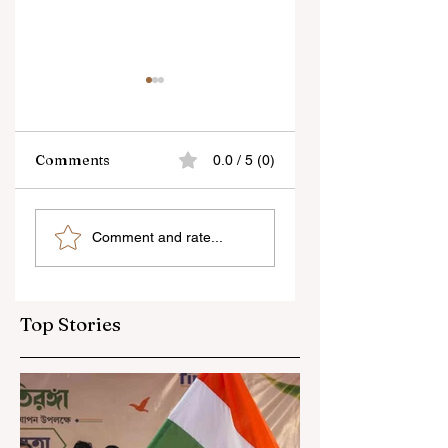
Comments
0.0 / 5 (0)
“জেন-জি রা দেশবিরোধী নয়,
বেনজির ঘটনা- দায়িত্বজ্ঞানহী
Comment and rate...
আমি তাদের সম্পূর্ণ বিশ্বাস
আচরণের অভিযোগে রাজ্যের
করি", বললেন মোহন ভাগবত
বিধানসভা মার্শাল সাসপেন্ডেড
Top Stories