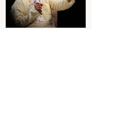
অধিকারী। শুক্রবার মিছিলে মুখ্যমন্ত্রীর
2 days ago
2 min read
“জেন-জি রা দেশবিরোধী নয়, আমি তাদের
সম্পূর্ণ বিশ্বাস করি", বললেন মোহন ভাগবত
৬ অগস্ট, ২০২৬: “জেন-জিরা দেশবিরোধী নয়”। বললেন
আরএসএস প্রধান মোহন ভাগবত। সারা দেশ জুড়ে নিট
পরীক্ষার প্রশ্নপত্র ফাঁস কে কেন্দ্র করে জেন জি দেড় ছাত্র
আন্দোলন নিয়ে প্রচুর মানুষ বিভিন্ন রকম মন্তব্য করেছেন।
তার মধ্যে বেশিরভাগই ছিল বিরূপ মন্তব্য। মূলত এই
আন্দোলনকারীরা দেশ বিরোধী কার্যকলাপের সঙ্গে জড়িত এবং
টাকা নিয়ে আন্দোলনে নেমেছে, সেটাই ছিল মূল প্রতিপাদ্য
সেই সব মানুষদের। কিন্তু যেই সরকারের বিরুদ্ধে আন্দোলন,
সেই সরকার শিক্ষামন্ত্রীর পদত্যাগ করানোর পাশাপাশি
ছাত্রদের বাকি দাবিগুলিও ম