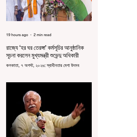
19 hours ago
2 min read
রাজ্যে ‘হর ঘর তেরঙ্গা’ কর্মসূচির আনুষ্ঠানিক
সূচনা করলেন মুখ্যমন্ত্রী শুভেন্দু অধিকারী
কলকাতা, ৭ অগস্ট, ২০২৬: স্বাধীনতার মেগা উৎসব
উদযাপিত হচ্ছে এবার পশ্চিমবঙ্গে। নতুন উন্মাদনা নিয়ে পালিত
হচ্ছে ‘হর ঘর তেরঙ্গা’ কর্মসূচি। প্রধানমন্ত্রী নরেন্দ্র মোদী
কয়েক বছর আগে দেশজুড়ে এই উদ্যোগের সূচনা করলেও,
রাজ্যে রাজনৈতিক সমীকরণের কারণে এতদিন এই পদযাত্রার
রেশ সেভাবে পড়েনি। শুক্রবার কলকাতা সার্ভে বিল্ডিংয়ের
সামনে থেকে হাজরা মোড় পর্যন্ত তেরঙ্গা যাত্রায় অংশ নিয়ে
সেই কর্মসূচির আনুষ্ঠানিক সূচনা করলেন মুখ্যমন্ত্রী শুভেন্দু
অধিকারী। শুক্রবার মিছিলে মুখ্যমন্ত্রীর