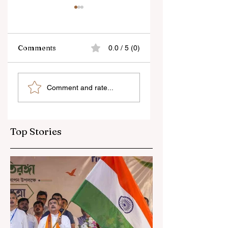
Comments
0.0 / 5 (0)
“জেন-জি রা দেশবিরোধী নয়,
বেনজির ঘটনা- দায়িত্বজ্ঞানহী
Comment and rate...
আমি তাদের সম্পূর্ণ বিশ্বাস
আচরণের অভিযোগে রাজ্যের
করি", বললেন মোহন ভাগবত
বিধানসভা মার্শাল সাসপেন্ডেড
Top Stories