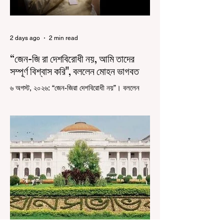
2 days ago
2 min read
“জেন-জি রা দেশবিরোধী নয়, আমি তাদের
সম্পূর্ণ বিশ্বাস করি", বললেন মোহন ভাগবত
৬ অগস্ট, ২০২৬: “জেন-জিরা দেশবিরোধী নয়”। বললেন
আরএসএস প্রধান মোহন ভাগবত। সারা দেশ জুড়ে নিট
পরীক্ষার প্রশ্নপত্র ফাঁস কে কেন্দ্র করে জেন জি দেড় ছাত্র
আন্দোলন নিয়ে প্রচুর মানুষ বিভিন্ন রকম মন্তব্য করেছেন।
তার মধ্যে বেশিরভাগই ছিল বিরূপ মন্তব্য। মূলত এই
আন্দোলনকারীরা দেশ বিরোধী কার্যকলাপের সঙ্গে জড়িত এবং
টাকা নিয়ে আন্দোলনে নেমেছে, সেটাই ছিল মূল প্রতিপাদ্য
সেই সব মানুষদের। কিন্তু যেই সরকারের বিরুদ্ধে আন্দোলন,
সেই সরকার শিক্ষামন্ত্রীর পদত্যাগ করানোর পাশাপাশি
ছাত্রদের বাকি দাবিগুলিও ম