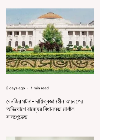
পরীক্ষার প্রশ্নপত্র ফাঁস কে কেন্দ্র করে জেন জি দেড় ছাত্র
আন্দোলন নিয়ে প্রচুর মানুষ বিভিন্ন রকম মন্তব্য করেছেন।
তার মধ্যে বেশিরভাগই ছিল বিরূপ মন্তব্য। মূলত এই
আন্দোলনকারীরা দেশ বিরোধী কার্যকলাপের সঙ্গে জড়িত এবং
টাকা নিয়ে আন্দোলনে নেমেছে, সেটাই ছিল মূল প্রতিপাদ্য
সেই সব মানুষদের। কিন্তু যেই সরকারের বিরুদ্ধে আন্দোলন,
সেই সরকার শিক্ষামন্ত্রীর পদত্যাগ করানোর পাশাপাশি
ছাত্রদের বাকি দাবিগুলিও ম
2 days ago
1 min read
বেনজির ঘটনা- দায়িত্বজ্ঞানহীন আচরণের
অভিযোগে রাজ্যের বিধানসভা মার্শাল
সাসপেন্ডেড
কলকাতা, ৫ অগস্ট, ২০২৬: রাজ্যের ইতিহাসে বেনজির
ঘটনা। ১৮তম পশ্চিমবঙ্গ বিধানসভার নবনির্বাচিত বিধায়কদের