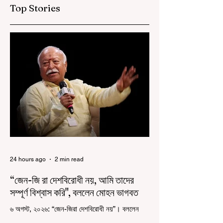
Top Stories
24 hours ago
2 min read
“জেন-জি রা দেশবিরোধী নয়, আমি তাদের
সম্পূর্ণ বিশ্বাস করি", বললেন মোহন ভাগবত
৬ অগস্ট, ২০২৬: “জেন-জিরা দেশবিরোধী নয়”। বললেন
আরএসএস প্রধান মোহন ভাগবত। সারা দেশ জুড়ে নিট