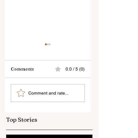
Comments
0.0 / 5 (0)
বেনজির ঘটনা- দায়িত্বজ্ঞানহীন
শিক্ষকদের স্কুলের পঠন-পাঠ
Comment and rate...
আচরণের অভিযোগে রাজ্যের
বজায় রেখেই জনগণনার কাজ
বিধানসভা মার্শাল সাসপেন্ডেড
করতে হবে
Top Stories