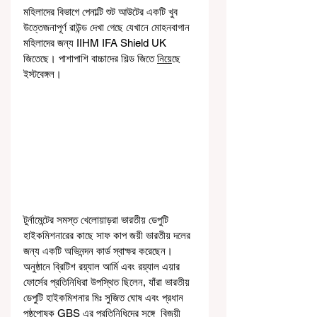
মহিলাদের বিভাগে পেনাল্টি শুট আউটের একটি খুব 
উত্তেজনাপূর্ণ রাউন্ড দেখা গেছে যেখানে মোহনবাগান 
মহিলাদের জন্য IIHM IFA Shield UK 
জিতেছে। পাশাপাশি বাচ্চাদের শিল্ড জিতে 
নিয়ে
ছে 
ইস্টবেঙ্গল।
টুর্নামেন্টের সমস্ত খেলোয়াড়রা ভারতীয় ডেপুটি 
হাইকমিশনারের কাছে সাফ কাপ জয়ী ভারতীয় দলের 
জন্য একটি অভিনন্দন কার্ড স্বাক্ষর করেছেন। 
অনুষ্ঠানে ব্রিটিশ রয়্যাল আর্মি এবং রয়্যাল এয়ার 
ফোর্সের প্রতিনিধিরা উপস্থিত ছিলেন, যাঁরা ভারতীয় 
ডেপুটি হাইকমিশনার মিঃ সুজিত ঘোষ এবং প্রধান 
পৃষ্ঠপোষক GBS এর প্রতিনিধিদের সঙ্গে  বিজয়ী 