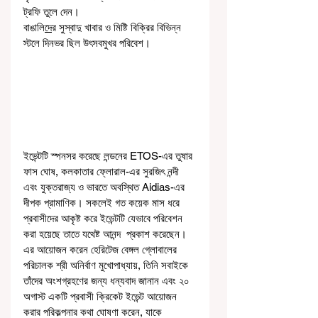
ট্রফি তুলে দেন।
বাঙালি
দে
র সুস্বাদু খাবার ও মিষ্টি বিক্রির বিভিন্ন 
স্টলে দিনভর ছিল উৎসবমুখর পরিবেশ। 
ইভেন্টটি স্পনসর করেছে লন্ডনের ETOS-এর তুষার 
ফাস ঘোষ, কলকাতার ফ্লোরাল-এর সুরজিৎ নন্দী 
এবং যুক্তরাজ্য ও ভারতে অবস্থিত Aidias-এর 
দীপক প্রামাণিক। সকলেই গত কয়েক মাস ধরে 
প্রবাসীদের আকৃষ্ট করে ইভেন্টটি যেভাবে পরিবেশন 
করা হয়েছে তাতে যথেষ্ট আনন্দ  প্রকাশ করেছেন। 
এর আয়োজন করেন হেরিটেজ বেঙ্গল গ্লোবালের 
পরিচালক শ্রী অনির্বাণ মুখোপাধ্যায়, তিনি সবাইকে 
তাঁদের অংশগ্রহণের জন্য ধন্যবাদ জানান এবং ২০ 
অগাস্ট একটি প্রবাসী ক্রিকেট ইভেন্ট আয়োজন 
করার পরিকল্পনার কথা ঘোষণা করেন, যাকে 