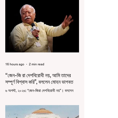
16 hours ago
2 min read
“জেন-জি রা দেশবিরোধী নয়, আমি তাদের
সম্পূর্ণ বিশ্বাস করি", বললেন মোহন ভাগবত
৬ অগস্ট, ২০২৬: “জেন-জিরা দেশবিরোধী নয়”। বললেন
আরএসএস প্রধান মোহন ভাগবত। সারা দেশ জুড়ে নিট
পরীক্ষার প্রশ্নপত্র ফাঁস কে কেন্দ্র করে জেন জি দেড় ছাত্র
আন্দোলন নিয়ে প্রচুর মানুষ বিভিন্ন রকম মন্তব্য করেছেন।
তার মধ্যে বেশিরভাগই ছিল বিরূপ মন্তব্য। মূলত এই