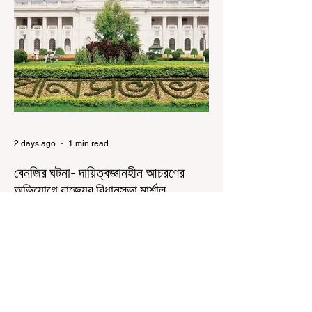
আন্দোলনকারীরা দেশ বিরোধী কার্যকলাপের সঙ্গে জড়িত এবং
টাকা নিয়ে আন্দোলনে নেমেছে, সেটাই ছিল মূল প্রতিপাদ্য
সেই সব মানুষদের। কিন্তু যেই সরকারের বিরুদ্ধে আন্দোলন,
সেই সরকার শিক্ষামন্ত্রীর পদত্যাগ করানোর পাশাপাশি
ছাত্রদের বাকি দাবিগুলিও ম
2 days ago
1 min read
বেনজির ঘটনা- দায়িত্বজ্ঞানহীন আচরণের
অভিযোগে রাজ্যের বিধানসভা মার্শাল
সাসপেন্ডেড
কলকাতা, ৫ অগস্ট, ২০২৬: রাজ্যের ইতিহাসে বেনজির
ঘটনা। ১৮তম পশ্চিমবঙ্গ বিধানসভার নবনির্বাচিত বিধায়কদের
পরিচিতি শিবিরে দায়িত্বজ্ঞানহীন আচরণের অভিযোগে মার্শাল
দেবব্রত মুখোপাধ্যায়কে সাসপেন্ড করল বিধানসভা
সচিবালয়। মঙ্গলবার বিধানসভার সচিবালয় থেকে তাঁর
পদচ্যুতির লিখিত নির্দেশনামা জারি করা হয়। বিধানসভার