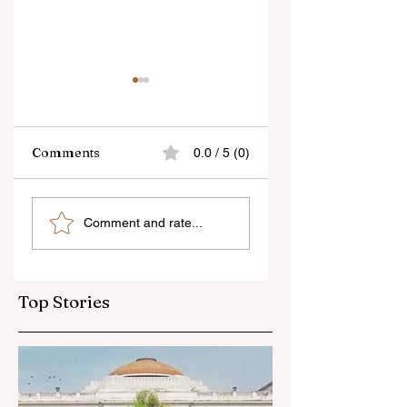
Comments
0.0 / 5 (0)
শিক্ষকদের স্কুলের পঠন-পাঠন
প্রাণের শহর কলকাতায় ফিরল
Comment and rate...
বজায় রেখেই জনগণনার কাজ
তসলিমা নাসরিন
করতে হবে
Top Stories