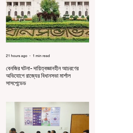
21 hours ago
1 min read
বেনজির ঘটনা- দায়িত্বজ্ঞানহীন আচরণের
অভিযোগে রাজ্যের বিধানসভা মার্শাল
সাসপেন্ডেড
কলকাতা, ৫ অগস্ট, ২০২৬: রাজ্যের ইতিহাসে বেনজির
ঘটনা। ১৮তম পশ্চিমবঙ্গ বিধানসভার নবনির্বাচিত বিধায়কদের
পরিচিতি শিবিরে দায়িত্বজ্ঞানহীন আচরণের অভিযোগে মার্শাল
দেবব্রত মুখোপাধ্যায়কে সাসপেন্ড করল বিধানসভা
সচিবালয়। মঙ্গলবার বিধানসভার সচিবালয় থেকে তাঁর
পদচ্যুতির লিখিত নির্দেশনামা জারি করা হয়। বিধানসভার
ইতিহাসে, কোনও পদে থাকা মার্শালকে সাসপেন্ড করার ঘটনা