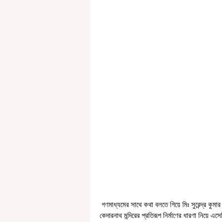
 গণমাধ্যমের সাথে কথা বলতে গিয়ে মিঃ সুরেন্দ্র কুমার শর্মা, মহম্মদ আলী পার্ক দুর্গা পুজো যুব সমিতির সাধারণ সম্পাদক বলেন, “আমরা 
কেদারনাথ মন্দিরের প্রতিরূপ নির্মাণের ধারণা নিয়ে