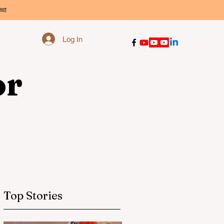
্ডা
Log In
or
Top Stories