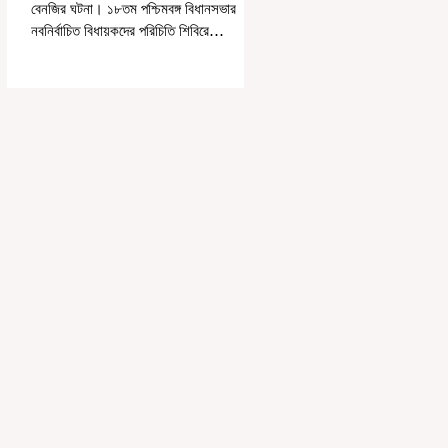
বেনজির ঘটনা। ১৮তম পশ্চিমবঙ্গ বিধানসভার
নবনির্বাচিত বিধায়কদের পরিচিতি শিবিরে
দায়িত্বজ্ঞানহীন আচরণের অভিযোগে মার্শাল
দেবব্রত মুখোপাধ্যায়কে সাসপেন্ড করল বিধানসভা
সচিবালয়। মঙ্গলবার বিধানসভার সচিবালয় থেকে
তাঁর পদচ্যুতির লিখিত নির্দেশনামা জারি করা হয়।
বিধানসভার ইতিহাসে, কোনও পদে থাকা মার্শালকে
সাসপেন্ড করার ঘটনা রাজ্যে এই প্রথম।
বিধানসভার নবনির্বাচিত বিধায়কদের নিয়ে আয়োজিত
উচ্চপর্যায়ের ওরিয়েন্টেশন বা পরিচিতি শিবিরে দায়িত্ব
পালনের ক্ষেত্রে একা