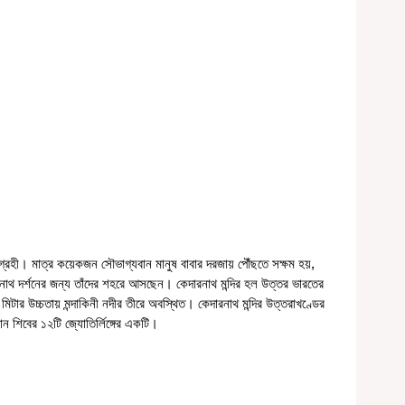
আগ্রহী। মাত্র কয়েকজন সৌভাগ্যবান মানুষ বাবার দরজায় পৌঁছতে সক্ষম হয়, 
রনাথ দর্শনের জন্য তাঁদের শহরে আসছেন। কেদারনাথ মন্দির হল উত্তর ভারতের 
 মিটার উচ্চতায় মন্দাকিনী নদীর তীরে অবস্থিত। কেদারনাথ মন্দির উত্তরাখণ্ডের 
 শিবের ১২টি জ্যোতির্লিঙ্গের একটি।