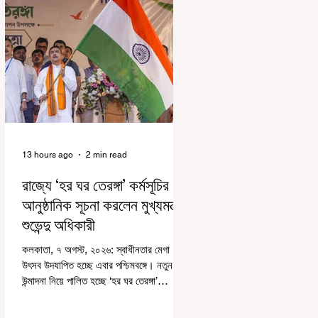
13 hours ago
2 min read
রাজ্যে ‘হর ঘর তেরঙ্গা’ কর্মসূচির
আনুষ্ঠানিক সূচনা করলেন মুখ্যমন্ত্রী
শুভেন্দু অধিকারী
কলকাতা, ৭ অগস্ট, ২০২৬: স্বাধীনতার মেগা
উৎসব উদযাপিত হচ্ছে এবার পশ্চিমবঙ্গে। নতুন
উন্মাদনা নিয়ে পালিত হচ্ছে ‘হর ঘর তেরঙ্গা’
কর্মসূচি। প্রধানমন্ত্রী নরেন্দ্র মোদী কয়েক বছর
আগে দেশজুড়ে এই উদ্যোগের সূচনা করলেও,