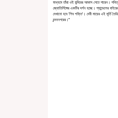
মাধ্যমে তাঁরা ওই মন্দিরের আভাস পেতে পারেন। পবিত্
জ্যোতির্লিঙ্গের একটির দর্শন হচ্ছে। প্যান্ডেলের বাই
দেখানো হবে 'শিব শক্তি'। দেবী মায়ের এই মূর্তি তৈ
চন্দননগরের।”