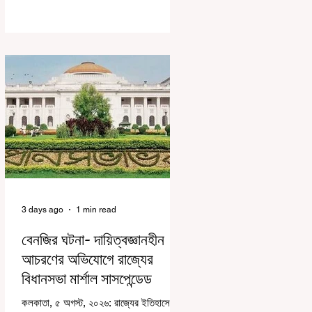
করে জেন জি দেড় ছাত্র আন্দোলন নিয়ে প্রচুর মানুষ
বিভিন্ন রকম মন্তব্য করেছেন। তার মধ্যে
বেশিরভাগই ছিল বিরূপ মন্তব্য। মূলত এই
আন্দোলনকারীরা দেশ বিরোধী কার্যকলাপের সঙ্গে
জড়িত এবং টাকা নিয়ে আন্দোলনে নেমেছে, সেটাই
ছিল মূল প্রতিপাদ্য সেই সব মানুষদের। কিন্তু
যেই সরকারের বিরুদ্ধে আন্দোলন, সেই সরকার
শিক্ষামন্ত্রীর পদত্যাগ করানোর পাশাপাশি ছাত্রদের
বাকি দাবিগুলিও ম
3 days ago
1 min read
বেনজির ঘটনা- দায়িত্বজ্ঞানহীন
আচরণের অভিযোগে রাজ্যের
বিধানসভা মার্শাল সাসপেন্ডেড
কলকাতা, ৫ অগস্ট, ২০২৬: রাজ্যের ইতিহাসে