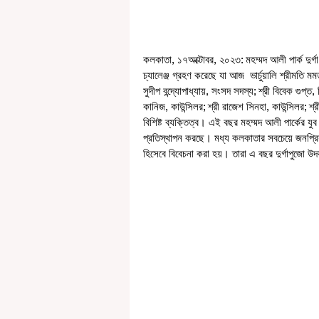
কলকাতা, ১৭অক্টোবর, ২০২৩: মহম্মদ আলী পার্ক দুর্গা 
চ্যালেঞ্জ গ্রহণ করেছে যা আজ  ভার্চুয়ালি শ্রীমতি মম
সুদীপ বন্দ্যোপাধ্যায়, সংসদ সদস্য; শ্রী বিবেক গুপ্ত
কানিজ, কাউন্সিলর; শ্রী রাজেশ সিনহা, কাউন্সিলর; শ
বিশিষ্ট ব্যক্তিত্ব। এই বছর মহম্মদ আলী পার্কের যুব
প্রতিস্থাপন করছে। মধ্য কলকাতার সবচেয়ে জনপ্রিয়
হিসেবে বিবেচনা করা হয়। তারা এ বছর দুর্গাপুজো উ