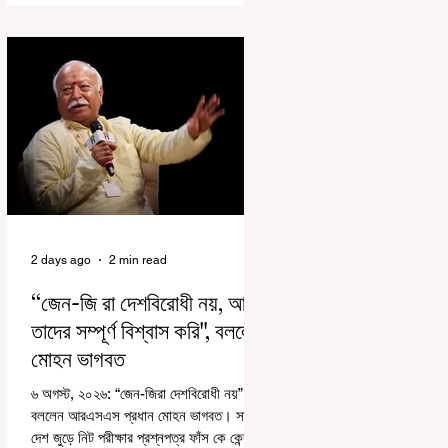
রাজ্যে রাজনৈতিক সমীকরণের কারণে এতদিন এই
পদযাত্রার রেশ সেভাবে পড়েনি। শুক্রবার কলকাতা
সার্ভে বিল্ডিংয়ের সামনে থেকে হাজরা মোড় পর্যন্ত
তেরঙ্গা যাত্রায় অংশ নিয়ে সেই কর্মসূচির আনুষ্ঠানিক
সূচনা করলেন মুখ্যমন্ত্রী শুভেন্দু অধিকারী। শুক্রবার
মিছিলে মুখ্যমন্ত্রীর
2 days ago
2 min read
“জেন-জি রা দেশবিরোধী নয়, আমি
তাদের সম্পূর্ণ বিশ্বাস করি", বললেন
মোহন ভাগবত
৬ অগস্ট, ২০২৬: “জেন-জিরা দেশবিরোধী নয়”।
বললেন আরএসএস প্রধান মোহন ভাগবত। সারা
দেশ জুড়ে নিট পরীক্ষার প্রশ্নপত্র ফাঁস কে কেন্দ্র