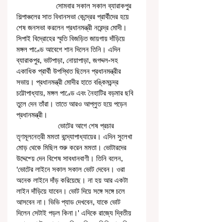
                    সোমবার সকাল সকাল ব্যারাকপুর 
শিল্পাঞ্চলের সাত বিধানসভা কেন্দ্রের প্রার্থীদের হয়ে 
শেষ জনসভা করলেন প্রধানমন্ত্রী নরেন্দ্র মোদী। 
সিপাই বিদ্রোহের স্মৃতি বিজড়িত জায়গায় দাঁড়িয়ে 
মঙ্গল পাণ্ডে আবেগে শান দিলেন তিনি। এদিন 
ব্যারাকপুর, ভাটপাড়া, নোয়াপাড়া, জগদ্দল-সহ 
একাধিক প্রার্থী উপস্থিত ছিলেন প্রধানমন্ত্রীর 
সভায়। প্রধানমন্ত্রী মোদীর হাতে বঙ্কিমচন্দ্র 
চট্টোপাধ্যায়, মঙ্গল পাণ্ডে এবং নৈহাটির বড়মার ছবি 
তুলে দেন তাঁরা। তাতে আরও আপ্লুত হয়ে পড়েন 
প্রধানমন্ত্রী। 
                     ভোটের আগে শেষ প্রচার 
তৃণমূলনেত্রী মমতা বন্দ্যোপাধ্যায়ের। এদিন সুলেখা 
মোড় থেকে মিছিল শুরু করেন মমতা। ভোটারদের 
উদ্দেশ্য়ে দেন বিশেষ সাবধানবাণী। তিনি বলেন, 
‘ভোটের লাইনে সকাল সকাল ভোট দেবেন। ওরা 
অনেক লাইনে দাঁড় করিয়েছে। না হয় আর একটা 
লাইন দাঁড়িয়ে যাবেন। ভোট দিয়ে সঙ্গে সঙ্গে চলে 
আসবেন না। ভিভি প্যাড দেখবেন, যাকে ভোট 
দিলেন সেটাই পড়ল কিনা।' এদিকে রাজ্যে দ্বিতীয় 