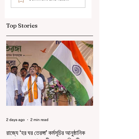
করি", বললেন মোহন ভাগবত
বিধানসভা মার্শাল সাসপেন্ডেড
Top Stories
2 days ago
2 min read
রাজ্যে ‘হর ঘর তেরঙ্গা’ কর্মসূচির আনুষ্ঠানিক