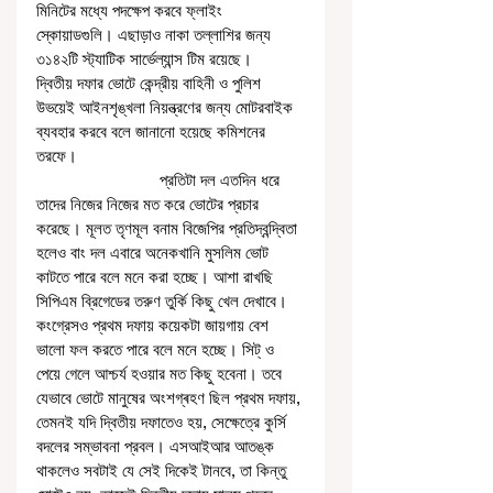
মিনিটের মধ্যে পদক্ষেপ করবে ফ্লাইং 
স্কোয়াডগুলি। এছাড়াও নাকা তল্লাশির জন্য 
৩১৪২টি স্ট্যাটিক সার্ভেল্যান্স টিম রয়েছে।
দ্বিতীয় দফার ভোটে কেন্দ্রীয় বাহিনী ও পুলিশ 
উভয়েই আইনশৃঙ্খলা নিয়ন্ত্রণের জন্য মোটরবাইক 
ব্যবহার করবে বলে জানানো হয়েছে কমিশনের 
তরফে। 
                            প্রতিটা দল এতদিন ধরে 
তাদের নিজের নিজের মত করে ভোটের প্রচার 
করেছে। মূলত তৃণমূল বনাম বিজেপির প্রতিদ্বন্দ্বিতা 
হলেও বাং দল এবারে অনেকখানি মুসলিম ভোট 
কাটতে পারে বলে মনে করা হচ্ছে। আশা রাখছি 
সিপিএম ব্রিগেডের তরুণ তুর্কি কিছু খেল দেখাবে। 
কংগ্রেসও প্রথম দফায় কয়েকটা জায়গায় বেশ 
ভালো ফল করতে পারে বলে মনে হচ্ছে। সিট্ ও 
পেয়ে গেলে আশ্চর্য হওয়ার মত কিছু হবেনা। তবে 
যেভাবে ভোটে মানুষের অংশগ্ৰহণ ছিল প্রথম দফায়, 
তেমনই যদি দ্বিতীয় দফাতেও হয়, সেক্ষেত্রে কুর্সি 
বদলের সম্ভাবনা প্রবল। এসআইআর আতঙ্ক 
থাকলেও সবটাই যে সেই দিকেই টানবে, তা কিন্তু 