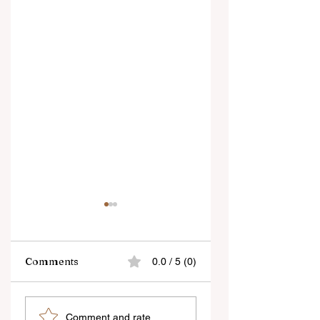
Comments
0.0 / 5 (0)
“জেন-জি রা দেশবিরোধী নয়,
বেনজির ঘটনা- দায়িত্বজ্ঞানহী
Comment and rate...
আমি তাদের সম্পূর্ণ বিশ্বাস
আচরণের অভিযোগে রাজ্যের