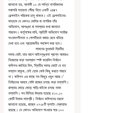
জানানো হয়, আগামী ১০ মে পর্যন্ত নাগরিকদের 
সরাসরি সহায়তা পৌঁছে দিতে একটি ২৪x৭ 
হেল্পলাইন পরিষেবা চালু থাকবে। এই হেল্পলাইনের 
মাধ্যমে যে কোনও ভোটার বা নাগরিক তাঁর 
অভিযোগ, আশঙ্কা বা সমস্যার কথা জানাতে 
পারবেন। কর্তৃপক্ষের দাবি, প্রতিটি অভিযোগ সর্বোচ্চ 
সংবেদনশীলতা ও গোপনীয়তা বজায় রেখে খতিয়ে 
দেখা হবে এবং প্রয়োজনীয় পদক্ষেপ করা হবে। 
                           সামনের বুধবারই দ্বিতীয় 
দফার ভোট. তার আগে আইনশৃঙ্খলা প্রশ্নে আবারও 
নিজেদের কড়া অবস্থান স্পষ্ট করেদিল নির্বাচন 
কমিশন৷ জানিয়ে দিল, ‘দ্বিতীয় দফার ভোটে যে যত 
মস্তান থাকুক, যেই হোক কেউ কিছু করতে পারবে 
না। কমিশন এর কাছে সব কিছুর ওষুধ আছে।’ 
নির্বাচনের আবহে গোটা রাজ্যে চলছে কড়া তল্লাশি। 
রাস্তার মোড়ে মোড়ে গাড়ি-বাইকে চলছে নাকা 
তল্লাশি। সব মিলিয়ে উদ্ধার হয়েছে ৫১০.১০ 
কোটি টাকার সামগ্রী। নির্বাচন কমিশনের তরফে 
জানানো হয়েছে, রাজ্যে ২৭২৮টি ফ্লাইং স্কোয়াড 
রয়েছে। যে কোনও অভিযোগ পাওয়ার পরে ১০০ 