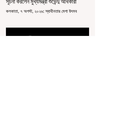
সূচনা করলেন মুখ্যমন্ত্রী শুভেন্দু অধিকারী
কলকাতা, ৭ অগস্ট, ২০২৬: স্বাধীনতার মেগা উৎসব
উদযাপিত হচ্ছে এবার পশ্চিমবঙ্গে। নতুন উন্মাদনা নিয়ে পালিত
হচ্ছে ‘হর ঘর তেরঙ্গা’ কর্মসূচি। প্রধানমন্ত্রী নরেন্দ্র মোদী
কয়েক বছর আগে দেশজুড়ে এই উদ্যোগের সূচনা করলেও,
রাজ্যে রাজনৈতিক সমীকরণের কারণে এতদিন এই পদযাত্রার
রেশ সেভাবে পড়েনি। শুক্রবার কলকাতা সার্ভে বিল্ডিংয়ের
সামনে থেকে হাজরা মোড় পর্যন্ত তেরঙ্গা যাত্রায় অংশ নিয়ে
সেই কর্মসূচির আনুষ্ঠানিক সূচনা করলেন মুখ্যমন্ত্রী শুভেন্দু
অধিকারী। শুক্রবার মিছিলে মুখ্যমন্ত্রীর
3 days ago
2 min read
“জেন-জি রা দেশবিরোধী নয়, আমি তাদের
সম্পূর্ণ বিশ্বাস করি", বললেন মোহন ভাগবত
৬ অগস্ট, ২০২৬: “জেন-জিরা দেশবিরোধী নয়”। বললেন