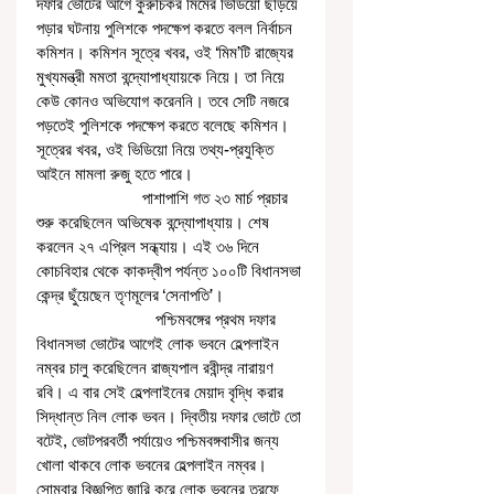
দফার ভোটের আগে কুরুচিকর মিমের ভিডিয়ো ছড়িয়ে 
পড়ার ঘটনায় পুলিশকে পদক্ষেপ করতে বলল নির্বাচন 
কমিশন। কমিশন সূত্রে খবর, ওই ‘মিম’টি রাজ্যের 
মুখ্যমন্ত্রী মমতা বন্দ্যোপাধ্যায়কে নিয়ে। তা নিয়ে 
কেউ কোনও অভিযোগ করেননি। তবে সেটি নজরে 
পড়তেই পুলিশকে পদক্ষেপ করতে বলেছে কমিশন। 
সূত্রের খবর, ওই ভিডিয়ো নিয়ে তথ্য-প্রযুক্তি 
আইনে মামলা রুজু হতে পারে।
                        পাশাপাশি গত ২৩ মার্চ প্রচার 
শুরু করেছিলেন অভিষেক বন্দ্যোপাধ্যায়। শেষ 
করলেন ২৭ এপ্রিল সন্ধ্যায়। এই ৩৬ দিনে 
কোচবিহার থেকে কাকদ্বীপ পর্যন্ত ১০০টি বিধানসভা 
কেন্দ্র ছুঁয়েছেন তৃণমূলের ‘সেনাপতি’। 
                           পশ্চিমবঙ্গের প্রথম দফার 
বিধানসভা ভোটের আগেই লোক ভবনে হেল্পলাইন 
নম্বর চালু করেছিলেন রাজ্যপাল রবীন্দ্র নারায়ণ 
রবি। এ বার সেই হেল্পলাইনের মেয়াদ বৃদ্ধি করার 
সিদ্ধান্ত নিল লোক ভবন। দ্বিতীয় দফার ভোটে তো 
বটেই, ভোটপরবর্তী পর্যায়েও পশ্চিমবঙ্গবাসীর জন্য 
খোলা থাকবে লোক ভবনের হেল্পলাইন নম্বর। 
সোমবার বিজ্ঞপ্তি জারি করে লোক ভবনের তরফে 