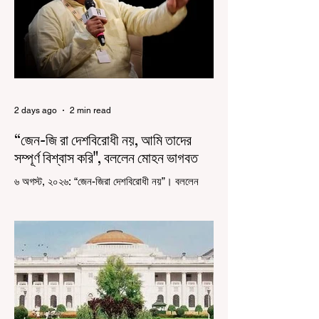
অধিকারী। শুক্রবার মিছিলে মুখ্যমন্ত্রীর
2 days ago
2 min read
“জেন-জি রা দেশবিরোধী নয়, আমি তাদের
সম্পূর্ণ বিশ্বাস করি", বললেন মোহন ভাগবত
৬ অগস্ট, ২০২৬: “জেন-জিরা দেশবিরোধী নয়”। বললেন
আরএসএস প্রধান মোহন ভাগবত। সারা দেশ জুড়ে নিট
পরীক্ষার প্রশ্নপত্র ফাঁস কে কেন্দ্র করে জেন জি দেড় ছাত্র
আন্দোলন নিয়ে প্রচুর মানুষ বিভিন্ন রকম মন্তব্য করেছেন।
তার মধ্যে বেশিরভাগই ছিল বিরূপ মন্তব্য। মূলত এই
আন্দোলনকারীরা দেশ বিরোধী কার্যকলাপের সঙ্গে জড়িত এবং
টাকা নিয়ে আন্দোলনে নেমেছে, সেটাই ছিল মূল প্রতিপাদ্য
সেই সব মানুষদের। কিন্তু যেই সরকারের বিরুদ্ধে আন্দোলন,
সেই সরকার শিক্ষামন্ত্রীর পদত্যাগ করানোর পাশাপাশি