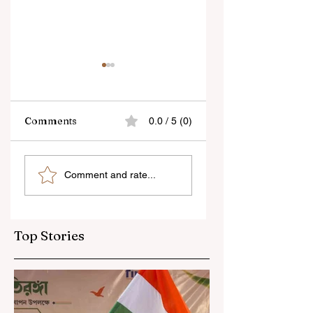
Comments
0.0 / 5 (0)
“জেন-জি রা দেশবিরোধী নয়,
বেনজির ঘটনা- দায়িত্বজ্ঞানহী
Comment and rate...
আমি তাদের সম্পূর্ণ বিশ্বাস
আচরণের অভিযোগে রাজ্যের
করি", বললেন মোহন ভাগবত
বিধানসভা মার্শাল সাসপেন্ডেড
Top Stories