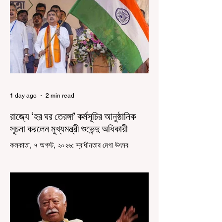
1 day ago
2 min read
রাজ্যে ‘হর ঘর তেরঙ্গা’ কর্মসূচির আনুষ্ঠানিক
সূচনা করলেন মুখ্যমন্ত্রী শুভেন্দু অধিকারী
কলকাতা, ৭ অগস্ট, ২০২৬: স্বাধীনতার মেগা উৎসব
উদযাপিত হচ্ছে এবার পশ্চিমবঙ্গে। নতুন উন্মাদনা নিয়ে পালিত
হচ্ছে ‘হর ঘর তেরঙ্গা’ কর্মসূচি। প্রধানমন্ত্রী নরেন্দ্র মোদী
কয়েক বছর আগে দেশজুড়ে এই উদ্যোগের সূচনা করলেও,
রাজ্যে রাজনৈতিক সমীকরণের কারণে এতদিন এই পদযাত্রার
রেশ সেভাবে পড়েনি। শুক্রবার কলকাতা সার্ভে বিল্ডিংয়ের
সামনে থেকে হাজরা মোড় পর্যন্ত তেরঙ্গা যাত্রায় অংশ নিয়ে
সেই কর্মসূচির আনুষ্ঠানিক সূচনা করলেন মুখ্যমন্ত্রী শুভেন্দু