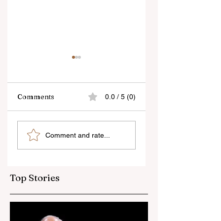
Comments
0.0 / 5 (0)
বেনজির ঘটনা- দায়িত্বজ্ঞানহীন
শিক্ষকদের স্কুলের পঠন-পাঠ
Comment and rate...
আচরণের অভিযোগে রাজ্যের
বজায় রেখেই জনগণনার কাজ
বিধানসভা মার্শাল সাসপেন্ডেড
করতে হবে
Top Stories