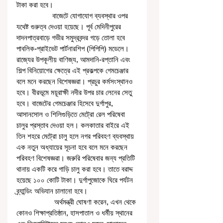
টাকা করা হবে।
                  বাজেটে যোগাযোগ ব্যবস্থার ওপর 
যথেষ্ট গুরুত্ব দেওয়া হয়েছে। পূর্ব মেদিনীপুরের 
দাদনপাত্রবাড়ে গভীর সমুদ্রবন্দর গড়ে তোলা হবে 
পাবলিক-প্রাইভেট পার্টনারশিপ (পিপিপি) মডেলে। 
রাজ্যের উপকূলীয় বাণিজ্য, আমদানি-রপ্তানি এবং 
শিল্প বিনিয়োগের ক্ষেত্রে এই প্রকল্পকে গেমচেঞ্জার 
বলে মনে করছেন বিশেষজ্ঞরা। প্রচুর কর্মসংস্থানও 
হবে। বীরভূমে ময়ূরাক্ষী নদীর উপর চার লেনের সেতু 
হবে। বাজেটের গেমচেঞ্জার হিসেবে দুর্গাপুর, 
আসানসোল ও শিলিগুড়িতে মেট্রো রেল পরিষেবা 
চালুর প্রস্তাব দেওয়া হল। কলকাতার বাইরে এই 
তিন শহরে মেট্রো চালু হলে নগর পরিবহণ ব্যবস্থায় 
এক নতুন অধ্যায়ের সূচনা হবে বলে মনে করছেন 
পরিবহণ বিশেষজ্ঞরা। জরুরি পরিষেবার জন্য প্রতিটি 
থানায় একটি করে গাড়ি চালু করা হবে। তাতে বরাদ্দ 
হয়েছে ১০০ কোটি টাকা। দুর্গাপুজোকে ঘিরে পর্যটন 
ব্র্যান্ডিং অভিযান চালানো হবে। 
                   অর্থমন্ত্রী ঘোষণা করেন, এখন থেকে 
কোনও শিক্ষাপ্রতিষ্ঠান, হাসপাতাল ও ধর্মীয় স্থানের 