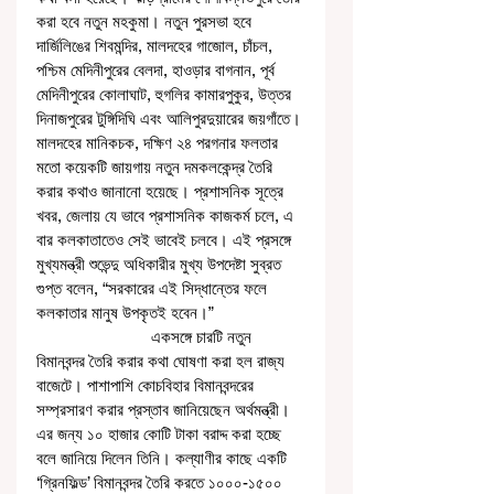
করা হবে নতুন মহকুমা। নতুন পুরসভা হবে 
দার্জিলিঙের শিবমন্দির, মালদহের গাজোল, চাঁচল, 
পশ্চিম মেদিনীপুরের বেলদা, হাওড়ার বাগনান, পূর্ব 
মেদিনীপুরের কোলাঘাট, হুগলির কামারপুকুর, উত্তর 
দিনাজপুরের টুঙ্গিদিঘি এবং আলিপুরদুয়ারের জয়গাঁতে। 
মালদহের মানিকচক, দক্ষিণ ২৪ পরগনার ফলতার 
মতো কয়েকটি জায়গায় নতুন দমকলকেন্দ্র তৈরি 
করার কথাও জানানো হয়েছে। প্রশাসনিক সূত্রে 
খবর, জেলায় যে ভাবে প্রশাসনিক কাজকর্ম চলে, এ 
বার কলকাতাতেও সেই ভাবেই চলবে। এই প্রসঙ্গে 
মুখ্যমন্ত্রী শুভেন্দু অধিকারীর মুখ্য উপদেষ্টা সুব্রত 
গুপ্ত বলেন, “সরকারের এই সিদ্ধান্তের ফলে 
কলকাতার মানুষ উপকৃতই হবেন।”
                          একসঙ্গে চারটি নতুন 
বিমানবন্দর তৈরি করার কথা ঘোষণা করা হল রাজ্য 
বাজেটে। পাশাপাশি কোচবিহার বিমানবন্দরের 
সম্প্রসারণ করার প্রস্তাব জানিয়েছেন অর্থমন্ত্রী। 
এর জন্য ১০ হাজার কোটি টাকা বরাদ্দ করা হচ্ছে 
বলে জানিয়ে দিলেন তিনি। কল্যাণীর কাছে একটি 
‘গ্রিনফিল্ড’ বিমানবন্দর তৈরি করতে ১০০০-১৫০০ 