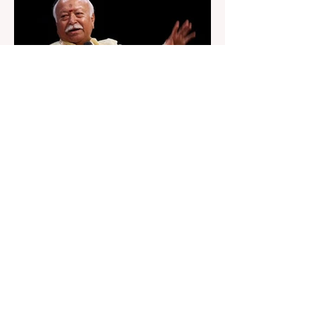
11 hours ago
2 min read
“জেন-জি রা দেশবিরোধী নয়, আমি তাদের
সম্পূর্ণ বিশ্বাস করি", বললেন মোহন ভাগবত
৬ অগস্ট, ২০২৬: “জেন-জিরা দেশবিরোধী নয়”। বললেন
আরএসএস প্রধান মোহন ভাগবত। সারা দেশ জুড়ে নিট
পরীক্ষার প্রশ্নপত্র ফাঁস কে কেন্দ্র করে জেন জি দেড় ছাত্র
আন্দোলন নিয়ে প্রচুর মানুষ বিভিন্ন রকম মন্তব্য করেছেন।
তার মধ্যে বেশিরভাগই ছিল বিরূপ মন্তব্য। মূলত এই
আন্দোলনকারীরা দেশ বিরোধী কার্যকলাপের সঙ্গে জড়িত এবং
টাকা নিয়ে আন্দোলনে নেমেছে, সেটাই ছিল মূল প্রতিপাদ্য