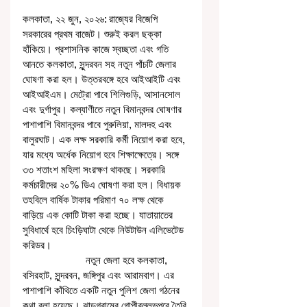
কলকাতা, ২২ জুন, ২০২৬: রাজ্যের বিজেপি 
সরকারের প্রথম বাজেট। শুরুই করল ছক্কা 
হাঁকিয়ে। প্রশাসনিক কাজে স্বচ্ছতা এবং গতি 
আনতে কলকাতা, সুন্দরবন সহ নতুন পাঁচটি জেলার 
ঘোষণা করা হল। উত্তরবঙ্গে হবে আইআইটি এবং 
আইআইএম। মেট্রো পাবে শিলিগুড়ি, আসানসোল 
এবং দুর্গাপুর। কল্যাণীতে নতুন বিমানবন্দর ঘোষণার 
পাশাপাশি বিমানবন্দর পাবে পুরুলিয়া, মালদহ এবং 
বালুরঘাট। এক লক্ষ সরকারি কর্মী নিয়োগ করা হবে, 
যার মধ্যে অর্ধেক নিয়োগ হবে শিক্ষাক্ষেত্রে। সঙ্গে 
৩৩ শতাংশ মহিলা সংরক্ষণ থাকছে। সরকারি 
কর্মচারীদের ২০% ডিএ ঘোষণা করা হল। বিধায়ক 
তহবিলে বার্ষিক টাকার পরিমাণ ৭০ লক্ষ থেকে 
বাড়িয়ে এক কোটি টাকা করা হচ্ছে। যাতায়াতের 
সুবিধার্থে হবে চিংড়িঘাটা থেকে নিউটাউন এলিভেটেড 
করিডর। 
                       নতুন জেলা হবে কলকাতা, 
বসিরহাট, সুন্দরবন, জঙ্গিপুর এবং আরামবাগ। এর 
পাশাপাশি কাঁথিতে একটি নতুন পুলিশ জেলা গঠনের 
কথা বলা হয়েছে। ঝাড়গ্রামের গোপীবল্লভপুরে তৈরি 