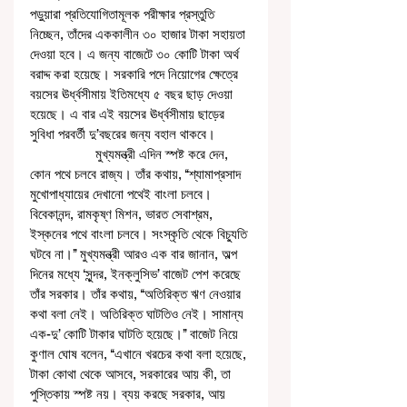
পড়ুয়ারা প্রতিযোগিতামূলক পরীক্ষার প্রস্তুতি 
নিচ্ছেন, তাঁদের এককালীন ৩০ হাজার টাকা সহায়তা 
দেওয়া হবে। এ জন্য বাজেটে ৩০ কোটি টাকা অর্থ 
বরাদ্দ করা হয়েছে। সরকারি পদে নিয়োগের ক্ষেত্রে 
বয়সের ঊর্ধ্বসীমায় ইতিমধ্যে ৫ বছর ছাড় দেওয়া 
হয়েছে। এ বার এই বয়সের ঊর্ধ্বসীমায় ছাড়ের 
সুবিধা পরবর্তী দু’বছরের জন্য বহাল থাকবে। 
                  মুখ্যমন্ত্রী এদিন স্পষ্ট করে দেন, 
কোন পথে চলবে রাজ্য। তাঁর কথায়, ‘‘শ্যামাপ্রসাদ 
মুখোপাধ্যায়ের দেখানো পথেই বাংলা চলবে। 
বিবেকানন্দ, রামকৃষ্ণ মিশন, ভারত সেবাশ্রম, 
ইস্কনের পথে বাংলা চলবে। সংস্কৃতি থেকে বিচ্যুতি 
ঘটবে না।’’ মুখ্যমন্ত্রী আরও এক বার জানান, অল্প 
দিনের মধ্যে ‘সুন্দর, ইনক্লুসিভ’ বাজেট পেশ করেছে 
তাঁর সরকার। তাঁর কথায়, ‘‘অতিরিক্ত ঋণ নেওয়ার 
কথা বলা নেই। অতিরিক্ত ঘাটতিও নেই। সামান্য 
এক-দু’ কোটি টাকার ঘাটতি হয়েছে।’’ বাজেট নিয়ে 
কুণাল ঘোষ বলেন, ‘‘এখানে খরচের কথা বলা হয়েছে, 
টাকা কোথা থেকে আসবে, সরকারের আয় কী, তা 
পুস্তিকায় স্পষ্ট নয়। ব্যয় করছে সরকার, আয় 