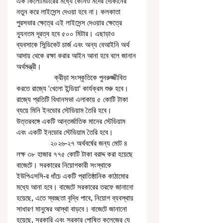
এক কিলোমিটারের মধ্যে কোনও মদের দোকানের 
নতুন করে লাইসেন্স দেওয়া হবে না। কলকাতা 
পুরসভার ক্ষেত্রে এই লাইসেন্স দেওয়ার ক্ষেত্রে 
ন্যূনতম দূরত্ব হবে ৫০০ মিটার। এছাড়াও 
ব্যবসাকে সিন্ডিকেট চার্জ এবং অন্য বেআইনি অর্থ 
আদায় থেকে রক্ষা করার আইন আনা হবে বলে জানান 
অর্থমন্ত্রী। 
                   ক্রীড়া সংস্কৃতিকে পুনরুজ্জীবিত 
করতে রাজ্যে 'খেলো ইন্ডিয়া' কার্যক্রম শুরু হবে। 
রাজ্যে প্রতিটি বিধানসভা এলাকায় ৫ কোটি টাকা 
ব্যয়ে মিনি ইনডোর স্টেডিয়াম তৈরি হবে। 
উত্তরবঙ্গে একটি আন্তর্জাতিক মানের স্টেডিয়াম 
এবং একটি ইনডোর স্টেডিয়াম তৈরি হবে। 
                 ২০২৬-২৭ অর্থবর্ষের জন্য মোট ৪ 
লক্ষ ৩৮ হাজার ৭৭৫ কোটি টাকা বরাদ্দ করা হয়েছে 
বাজেটে। সরকারের নিয়োগকারী সংস্থাকে 
ইউপিএসসি-র ধাঁচে একটি প্রাতিষ্ঠানিক কাঠামোর 
মধ্যে আনা হবে। বাজেটে সরকারের তরফে জানানো 
হয়েছে, এতে স্বচ্ছতা বৃদ্ধি পাবে, নিয়োগ ব্যবস্থায় 
সাধারণ মানুষের আস্থা বাড়বে। বাজেটে জানানো 
হয়েছে, সরকারি এবং সরকার পোষিত কলেজের যে 