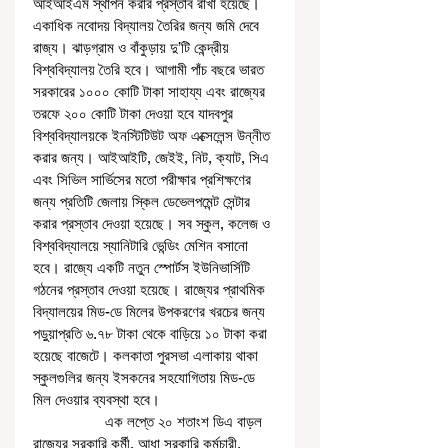
আইআইএম স্থাপন করার প্রস্তাব রাখা হয়েছে। 
একাধিক নবোদয় বিদ্যালয় তৈরির জন্য জমি দেবে 
রাজ্য। ঝাড়গ্রাম ও বাঁকুড়ায় দু’টি কেন্দ্রীয় 
বিশ্ববিদ্যালয় তৈরি হবে। আগামী পাঁচ বছরে ভারত 
সরকারের ১০০০ কোটি টাকা সাহায্য এবং রাজ্যের 
তরফে ২০০ কোটি টাকা দেওয়া হবে যাদবপুর 
বিশ্ববিদ্যালয়কে ইনস্টিটিউট অফ এক্সেলেন্স উন্নীত 
করার জন্য। আইআইটি, জেইই, নিট, ক্যাট, সিএ 
এবং সিভিল সার্ভিসের মতো পরীক্ষার প্রশিক্ষণের 
জন্য প্রতিটি জেলায় স্কিল ডেভেলপমেন্ট সেন্টার 
করার প্রস্তাব দেওয়া হয়েছে। সব স্কুল, কলেজ ও 
বিশ্ববিদ্যালয়ে স্যানিটারি ভেন্ডিং মেশিন বসানো 
হবে। রাজ্যে একটি নতুন স্পোর্টস ইউনিভার্সিটি 
গঠনের প্রস্তাব দেওয়া হয়েছে। রাজ্যের প্রাথমিক 
বিদ্যালয়ের মিড-ডে মিলের উপকরণের খরচের জন্য 
পড়ুয়াপ্রতি ৬.৭৮ টাকা থেকে বাড়িয়ে ১০ টাকা করা 
হয়েছে বাজেটে। কলকাতা পুরসভা এলাকায় থাকা 
স্কুলগুলির জন্য ইসকনের সহযোগিতায় মিড-ডে 
মিল দেওয়ার ব্যবস্থা হবে।
                  এক লপ্তে ২০ শতাংশ ডিএ বাড়ল 
রাজ্যের সরকারি কর্মী, আধা সরকারি কর্মচারী, 