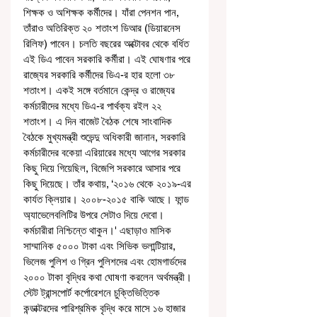
শিক্ষক ও অশিক্ষক কর্মীদের। যাঁরা পেনশন পান, 
তাঁরাও অতিরিক্ত ২০ শতাংশ ডিআর (ডিয়ারনেস 
রিলিফ) পাবেন। চলতি বছরের অক্টোবর থেকে বর্ধিত 
এই ডিএ পাবেন সরকারি কর্মীরা। এই ঘোষণার পরে 
রাজ্যের সরকারি কর্মীদের ডিএ-র হার হলো ৩৮ 
শতাংশ। একই সঙ্গে বর্তমানে কেন্দ্র ও রাজ্যের 
কর্মচারীদের মধ্যে ডিএ-র পার্থক্য রইল ২২ 
শতাংশ। এ দিন বাজেট বৈঠক শেষে সাংবাদিক 
বৈঠকে মুখ্যমন্ত্রী শুভেন্দু অধিকারী জানান, সরকারি 
কর্মচারীদের বকেয়া এরিয়ারের মধ্যে আগের সরকার 
কিছু দিয়ে গিয়েছিল, বিজেপি সরকারে আসার পরে 
কিছু দিয়েছে। তাঁর কথায়, ‘২০১৬ থেকে ২০১৯-এর 
কার্যত ক্লিয়ার। ২০০৮-২০১৫ বাকি আছে। ফান্ড 
অ্যাভেলেবলিটির উপরে সেটাও দিয়ে দেবো। 
কর্মচারীরা নিশ্চিন্তে থাকুন।' এছাড়াও মাসিক 
সাম্মানিক ৫০০০ টাকা এবং সিভিক ভলান্টিয়ার, 
ভিলেজ পুলিশ ও গ্রিন পুলিশদের এবং হোমগার্ডদের 
২০০০ টাকা বৃদ্ধির কথা ঘোষণা করলেন অর্থমন্ত্রী। 
স্টেট ট্রান্সপোর্ট কর্পোরেশনে চুক্তিভিত্তিক 
কন্ডাক্টরদের পারিশ্রমিক বৃদ্ধি করে মাসে ১৬ হাজার 