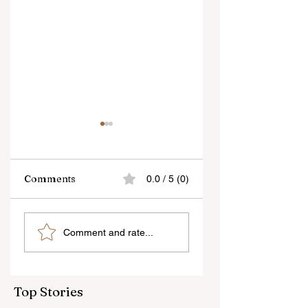
Comments
0.0 / 5 (0)
“জেন-জি রা দেশবিরোধী নয়,
বেনজির ঘটনা- দায়িত্বজ্ঞানহী
Comment and rate...
আমি তাদের সম্পূর্ণ বিশ্বাস
আচরণের অভিযোগে রাজ্যের
করি", বললেন মোহন ভাগবত
বিধানসভা মার্শাল সাসপেন্ডেড
Top Stories