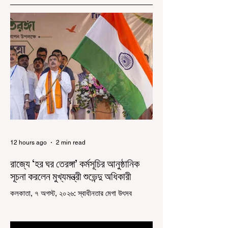
12 hours ago
2 min read
রাজ্যে ‘হর ঘর তেরঙ্গা’ কর্মসূচির আনুষ্ঠানিক
সূচনা করলেন মুখ্যমন্ত্রী শুভেন্দু অধিকারী
কলকাতা, ৭ অগস্ট, ২০২৬: স্বাধীনতার মেগা উৎসব
উদযাপিত হচ্ছে এবার পশ্চিমবঙ্গে। নতুন উন্মাদনা নিয়ে পালিত
হচ্ছে ‘হর ঘর তেরঙ্গা’ কর্মসূচি। প্রধানমন্ত্রী নরেন্দ্র মোদী
কয়েক বছর আগে দেশজুড়ে এই উদ্যোগের সূচনা করলেও,