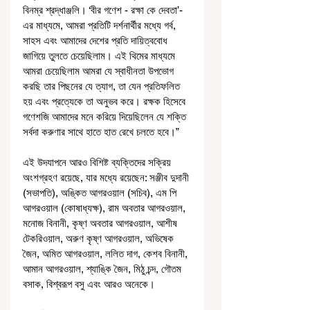
বিনম্র শ্রদ্ধাঞ্জলি। ‘বীর গণেশ - রক্ষা কে দেবতা’-
এর মাধ্যমে, আমরা প্রতিটি দর্শনার্থীর মধ্যে গর্ব, 
সাহস এবং আমাদের দেশের প্রতি দায়িত্ববোধ 
জাগিয়ে তুলতে চেয়েছিলাম। এই থিমের মাধ্যমে 
আমরা চেয়েছিলাম আমরা যে স্বাধীনতা উপভোগ 
করছি তার পিছনের যে ত্যাগ, তা যেন প্রতিফলিত 
হয় এবং প্রত্যেকে তা অনুভব করে। রক্ষক হিসেবে 
গণেশজি আমাদের মনে করিয়ে দিয়েছিলেন যে শক্তি 
সর্বদা করুণার সাথে হাতে হাত রেখে চলতে হবে।”
এই উদযাপনে আরও বিশিষ্ট ব্যক্তিদের সক্রিয় 
অংশগ্রহণ রয়েছে, যার মধ্যে রয়েছেন: সঞ্জীব দুদানী 
(সভাপতি), অঙ্কিত আগরওয়াল (সচিব), এম পি 
আগরওয়াল (কোষাধ্যক্ষ), রাম অবতার আগরওয়াল, 
মনোজ বিনানী, কৃষ্ণ অবতার আগরওয়াল, আশীষ 
টেকরিওয়াল, অরুণ কৃষ্ণ আগরওয়াল, অভিষেক 
জৈন, অমিত আগরওয়াল, ললিত দাগ, কেশব বিনানী, 
আমান আগরওয়াল, শ্যাঙ্কি জৈন, মিঠু চন্দ, গৌতম 
বসাক, বিশ্বরূপ বসু এবং আরও অনেকে।