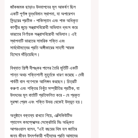
জাঁকজমক ছাড়াও উদযাপনের মূল আকর্ষণ ছিল 
একটি পূর্ণাঙ্গ যুদ্ধবিমান স্থাপনা, যা অপারেশন 
সিন্দুরের প্রতীক - পাকিস্তান এবং পাক অধিকৃত 
কাশ্মীর জুড়ে সন্ত্রাসবিরোধী অভিযান ধ্বংস করে 
ভারতের নির্ণায়ক সন্ত্রাসবিরোধী অভিযান। এই 
স্থাপনাটি ভারতের সামরিক শক্তি এবং 
সার্বভৌমত্বের প্রতি অঙ্গীকারের সাহসী স্মারক 
হিসেবে দাঁড়িয়েছিল।
বিখ্যাত শিল্পী দীপঙ্কর পালের তৈরি মূর্তিটি একটি 
শান্ত অথচ শক্তিশালী মুহূর্তকে ধারণ করেছে - দেবী 
পার্বতী বাল গণেশকে আলিঙ্গন করছেন। চিত্রটি 
করুণা এবং শক্তির নিখুঁত সম্প্রীতির প্রতীক, যা 
উৎসবের মূল বার্তাটি প্রতিফলিত করে - যে প্রকৃত 
সুরক্ষা প্রেম এবং শক্তি উভয় থেকেই উদ্ভূত হয়।
অনুষ্ঠানে বক্তব্য রাখতে গিয়ে, এক্সিকিউটিভ 
প্যালেস কমপ্লেক্সের সেক্রেটারি মিঃ অঙ্কিত 
আগরওয়াল বলেন, “এই বছরের থিম হল জাতির 
জন্য জীবন উৎসর্গকারী শহীদদের প্রতি আমাদের 