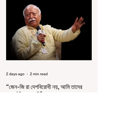
রাজ্যে রাজনৈতিক সমীকরণের কারণে এতদিন এই পদযাত্রার
রেশ সেভাবে পড়েনি। শুক্রবার কলকাতা সার্ভে বিল্ডিংয়ের
সামনে থেকে হাজরা মোড় পর্যন্ত তেরঙ্গা যাত্রায় অংশ নিয়ে
সেই কর্মসূচির আনুষ্ঠানিক সূচনা করলেন মুখ্যমন্ত্রী শুভেন্দু
অধিকারী। শুক্রবার মিছিলে মুখ্যমন্ত্রীর
2 days ago
2 min read
“জেন-জি রা দেশবিরোধী নয়, আমি তাদের
সম্পূর্ণ বিশ্বাস করি", বললেন মোহন ভাগবত
৬ অগস্ট, ২০২৬: “জেন-জিরা দেশবিরোধী নয়”। বললেন
আরএসএস প্রধান মোহন ভাগবত। সারা দেশ জুড়ে নিট
পরীক্ষার প্রশ্নপত্র ফাঁস কে কেন্দ্র করে জেন জি দেড় ছাত্র
আন্দোলন নিয়ে প্রচুর মানুষ বিভিন্ন রকম মন্তব্য করেছেন।
তার মধ্যে বেশিরভাগই ছিল বিরূপ মন্তব্য। মূলত এই