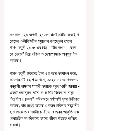
কলকাতা, ২৬ অগস্ট, ২০২৫: বাগুইআটির ভিআইপি 
রোডের এক্সিকিউটিভ প্যালেস কমপ্লেক্স তাদের 
গণেশ চতুর্থী ২০২৫ এর থিম - “বীর গণেশ – রক্ষা 
কে দেবতা” দিয়ে ভক্তি ও দেশপ্রেমকে অনুপ্রাণিত 
করেছে।
গণেশ চতুর্থী উৎসবের টানা ৫ম বছর উদযাপন করে, 
কমপ্লেক্সটি ২২শে এপ্রিল, ২০২৫ সালের পহেলগাম 
সন্ত্রাসী হামলার সাহসী হৃদয়কে শ্রদ্ধাঞ্জলি জানায় - 
একটি মর্মান্তিক ঘটনা যা জাতির বিবেককে নাড়া 
দিয়েছিল। মন্ডপটি গভীরভাবে মর্মস্পর্শী দৃশ্য চিত্রিত 
করেছে, যার মধ্যে রয়েছে একজন মহিলার সন্ত্রাসীর 
হাত থেকে তার স্বামীকে বাঁচানোর জন্য আকুতি এবং 
বেসামরিক নাগরিকদের তাদের জীবন বাঁচাতে পালিয়ে 
যাওয়া।