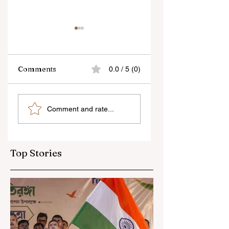
Comments
0.0 / 5 (0)
“জেন-জি রা দেশবিরোধী নয়,
বেনজির ঘটনা- দায়িত্বজ্ঞানহী
Comment and rate...
আমি তাদের সম্পূর্ণ বিশ্বাস
আচরণের অভিযোগে রাজ্যের
করি", বললেন মোহন ভাগবত
বিধানসভা মার্শাল সাসপেন্ডেড
Top Stories