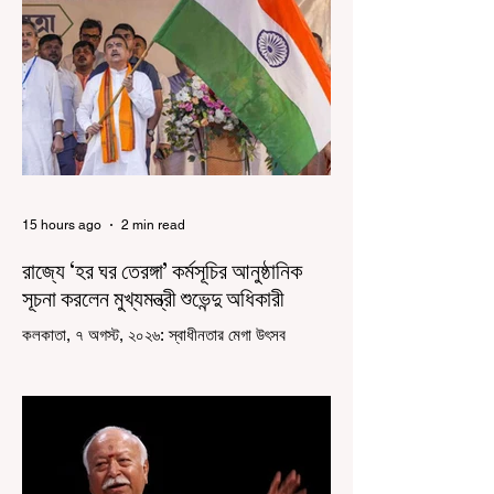
15 hours ago
2 min read
রাজ্যে ‘হর ঘর তেরঙ্গা’ কর্মসূচির আনুষ্ঠানিক
সূচনা করলেন মুখ্যমন্ত্রী শুভেন্দু অধিকারী
কলকাতা, ৭ অগস্ট, ২০২৬: স্বাধীনতার মেগা উৎসব
উদযাপিত হচ্ছে এবার পশ্চিমবঙ্গে। নতুন উন্মাদনা নিয়ে পালিত
হচ্ছে ‘হর ঘর তেরঙ্গা’ কর্মসূচি। প্রধানমন্ত্রী নরেন্দ্র মোদী
কয়েক বছর আগে দেশজুড়ে এই উদ্যোগের সূচনা করলেও,
রাজ্যে রাজনৈতিক সমীকরণের কারণে এতদিন এই পদযাত্রার
রেশ সেভাবে পড়েনি। শুক্রবার কলকাতা সার্ভে বিল্ডিংয়ের
সামনে থেকে হাজরা মোড় পর্যন্ত তেরঙ্গা যাত্রায় অংশ নিয়ে