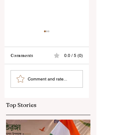
Comments
0.0 / 5 (0)
“জেন-জি রা দেশবিরোধী নয়,
বেনজির ঘটনা- দায়িত্বজ্ঞানহী
Comment and rate...
আমি তাদের সম্পূর্ণ বিশ্বাস
আচরণের অভিযোগে রাজ্যের
করি", বললেন মোহন ভাগবত
বিধানসভা মার্শাল সাসপেন্ডেড
Top Stories