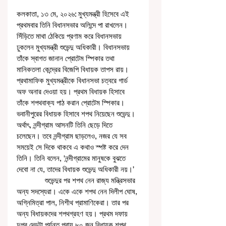
কলকাতা, ১৩ মে, ২০২৬: মুখ্যমন্ত্রী হিসেবে এই 
প্রথমবার তিনি বিধানসভার অলিন্দে পা রাখলেন। 
সিঁড়িতে মাথা ঠেকিয়ে প্রণাম করে বিধানসভায় 
ঢুকলেন মুখ্যমন্ত্রী শুভেন্দু অধিকারী। বিধানসভায় 
তাঁকে স্বাগত জানান প্রোটেম স্পিকার তথা 
মানিকতলা কেন্দ্রের বিজেপি বিধায়ক তাপস রায়। 
প্রথামাফিক মুখ্যমন্ত্রীকে বিধানসভা চত্বরে গার্ড 
অফ অনার দেওয়া হয়। প্রথম বিধায়ক হিসাবে 
তাঁকে শপথবাক্য পাঠ করান প্রোটেম স্পিকার। 
ভবানীপুরের বিধায়ক হিসাবে শপথ নিয়েছেন শুভেন্দু। 
অর্থাৎ, নন্দীগ্রাম আসনটি তিনি ছেড়ে দিতে 
চলেছেন। তবে নন্দীগ্রাম ছাড়লেও, নজর যে সব 
সময়েই সে দিকে থাকবে এ কথাও স্পষ্ট করে দেন 
তিনি। তিনি বলেন, 'নন্দীগ্রামের মানুষকে বুঝতে 
দেবো না যে, তাদের বিধায়ক শুভেন্দু অধিকারী নয়।’
              শুভেন্দুর পর শপথ নেন রাজ্য মন্ত্রিসভার 
অন্য সদস্যেরা। একে একে শপথ নেন দিলীপ ঘোষ, 
অগ্নিমিত্রা পাল, নিশীথ প্রামাণিকেরা। তার পর 
অন্য বিধায়কদের শপথগ্রহণ হয়। প্রথম দফায় 
দুপুর দেড়টা পর্যন্ত প্রায় ৮০ জন বিধায়ক শপথ 