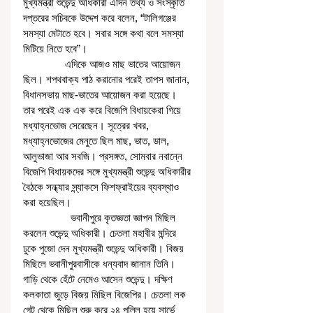
মুখ্যমন্ত্রী শুভেন্দু অধিকারী এদিন তথ্য ও সংস্কৃতি 
দপ্তরের সচিবকে উদ্দেশ করে বলেন, “টালিগঞ্জের 
সমস্যা মেটাতে হবে। সবার সঙ্গে কথা বলে সমস্যা 
মিটিয়ে নিতে হবে”। 
               এদিকে আজও মাছ ভাতের আয়োজন 
ছিল। শপথবাক্য পাঠ করানোর পরেই তাপস জানান, 
বিধানসভায় মাছ-ভাতের আয়োজন করা হয়েছে। 
তার পরেই এক এক করে বিজেপি বিধায়কেরা গিয়ে 
মধ্যাহ্নভোজ সেরেছেন। সূত্রের খবর, 
মধ্যাহ্নভোজের মেনুতে ছিল মাছ, ভাত, ডাল, 
আলুভাজা আর সবজি। প্রসঙ্গত, সোমবার নবান্নে 
বিজেপি বিধায়কদের সঙ্গে মুখ্যমন্ত্রী শুভেন্দু অধিকারীর 
বৈঠকে সন্ধ্যার স্ন্যাকসে ফিশফ্রাইয়ের ব্যবস্থাও 
করা হয়েছিল।
                 ভবানীপুরে কৃতজ্ঞতা জ্ঞাপন মিছিল 
করলেন শুভেন্দু অধিকারী। চেতলা মহাবীর মন্দিরে 
ঢুকে পুজো দেন মুখ্যমন্ত্রী শুভেন্দু অধিকারী। বিজয় 
মিছিলে ভবানীপুরবাসীকে ধন্যবাদ জানান তিনি। 
গাড়ি থেকে হেঁটে নেমেও আসেন শুভেন্দু। দক্ষিণ 
কলকাতা জুড়ে বিজয় মিছিল বিজেপির। চেতলা লক 
গেট থেকে মিছিল শুরু করে ২৪ পল্লি হয়ে সার্ভে 