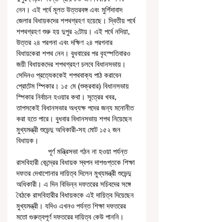
নেন। এই পর্বে মূলত উত্তরবঙ্গ এবং মুর্শিদাবাদ 
জেলার বিধায়কদের শপথগ্রহণ হয়েছে। দ্বিতীয় পর্বে 
শপথগ্রহণ শুরু হয় দুপুর ২টোয়। এই পর্বে নদিয়া, 
উত্তর ২৪ পরগনা এবং দক্ষিণ ২৪ পরগনার 
বিধায়কেরা শপথ নেন। বুধবারের পর বৃহস্পতিবারও 
জয়ী বিধায়কদের শপথগ্রহণ চলবে বিধানসভায়। 
সেদিনও প্রত্যেককেই শপথবাক্য পাঠ করাবেন 
প্রোটেম স্পিকার। ১৫ মে (শুক্রবার) বিধানসভায় 
স্পিকার নির্বাচন হওয়ার কথা। সূত্রের খবর, 
তাপসকেই বিধানসভার অধ্যক্ষ পদের জন্য মনোনীত 
করা হতে পারে। বুধবার বিধানসভায় শপথ নিয়েছেন 
মুখ্যমন্ত্রী শুভেন্দু অধিকারী-সহ মোট ১৫২ জন 
বিধায়ক। 
                পূর্ণ মন্ত্রিসভা গঠন না হওয়া পর্যন্ত 
রাসবিহারী কেন্দ্রের বিধায়ক স্বপন দাশগুপ্তকে শিক্ষা 
দফতর দেখাশোনার দায়িত্ব দিলেন মুখ্যমন্ত্রী শুভেন্দু 
অধিকারী। এ দিন বিভিন্ন দফতরের সচিবদের সঙ্গে 
বৈঠকে রাসবিহারীর বিধায়ককে এই দায়িত্ব দিয়েছেন 
মুখ্যমন্ত্রী। যদিও এখনও পর্যন্ত শিক্ষা দফতরের 
মতো গুরুত্বপূর্ণ দফতরের দায়িত্ব কেউ পাননি। 