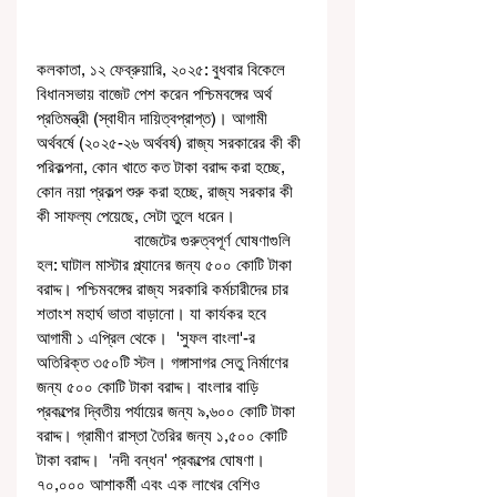
কলকাতা, ১২ ফেব্রুয়ারি, ২০২৫: বুধবার বিকেলে 
বিধানসভায় বাজেট পেশ করেন পশ্চিমবঙ্গের অর্থ 
প্রতিমন্ত্রী (স্বাধীন দায়িত্বপ্রাপ্ত)। আগামী 
অর্থবর্ষে (২০২৫-২৬ অর্থবর্ষ) রাজ্য সরকারের কী কী 
পরিকল্পনা, কোন খাতে কত টাকা বরাদ্দ করা হচ্ছে, 
কোন নয়া প্রকল্প শুরু করা হচ্ছে, রাজ্য সরকার কী 
কী সাফল্য পেয়েছে, সেটা তুলে ধরেন।
                      বাজেটের গুরুত্বপূর্ণ ঘোষণাগুলি 
হল: ঘাটাল মাস্টার প্ল্যানের জন্য ৫০০ কোটি টাকা 
বরাদ্দ। পশ্চিমবঙ্গের রাজ্য সরকারি কর্মচারীদের চার 
শতাংশ মহার্ঘ ভাতা বাড়ানো। যা কার্যকর হবে 
আগামী ১ এপ্রিল থেকে।  'সুফল বাংলা'-র 
অতিরিক্ত ৩৫০টি স্টল। গঙ্গাসাগর সেতু নির্মাণের 
জন্য ৫০০ কোটি টাকা বরাদ্দ। বাংলার বাড়ি 
প্রকল্পের দ্বিতীয় পর্যায়ের জন্য ৯,৬০০ কোটি টাকা 
বরাদ্দ। গ্রামীণ রাস্তা তৈরির জন্য ১,৫০০ কোটি 
টাকা বরাদ্দ।  'নদী বন্ধন' প্রকল্পের ঘোষণা। 
৭০,০০০ আশাকর্মী এবং এক লাখের বেশিও 