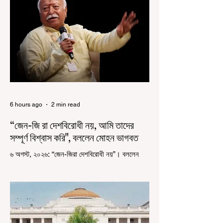
6 hours ago
2 min read
“জেন-জি রা দেশবিরোধী নয়, আমি তাদের
সম্পূর্ণ বিশ্বাস করি", বললেন মোহন ভাগবত
৬ অগস্ট, ২০২৬: “জেন-জিরা দেশবিরোধী নয়”। বললেন
আরএসএস প্রধান মোহন ভাগবত। সারা দেশ জুড়ে নিট
পরীক্ষার প্রশ্নপত্র ফাঁস কে কেন্দ্র করে জেন জি দেড় ছাত্র
আন্দোলন নিয়ে প্রচুর মানুষ বিভিন্ন রকম মন্তব্য করেছেন।
তার মধ্যে বেশিরভাগই ছিল বিরূপ মন্তব্য। মূলত এই
আন্দোলনকারীরা দেশ বিরোধী কার্যকলাপের সঙ্গে জড়িত এবং
টাকা নিয়ে আন্দোলনে নেমেছে, সেটাই ছিল মূল প্রতিপাদ্য