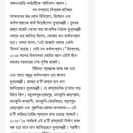
অঙ্গনওয়াড়ি কর্মচারীকে স্মার্টফোন প্রদান। 
                   গত সপ্তাহে বিশ্ববঙ্গ বাণিজ্য 
সম্মেলনের মঞ্চ থেকে বিনিয়োগ, শিল্পায়ন এবং 
কর্মসংস্থানের বার্তা দিয়েছিলেন মুখ্যমন্ত্রী। বুধবার 
রাজ্য বাজেট পেশের পরে সাংবাদিক বৈঠকে মুখ্যমন্ত্রী 
ক্ষেত্র ধরে জানিয়ে দিলেন, কোথায় কত কর্মসংস্থান 
হবে। মমতা বলেন, ‘‘এই বাজেটে আমার একটা 
‘ভিশন’ রয়েছে। সেটা হল কর্মসংস্থান।’’ উল্লেখ্য, 
২০২৬ সালের বিধানসভা ভোটের আগে এটাই ছিল 
মমতার সরকারের শেষ পূর্ণাঙ্গ বাজেট। 
                   বিভিন্ন প্রকল্পের কাজ শুরু হবে 
এবং তাতে প্রচুর কর্মসংস্থান হবে জানান 
মুখ্যমন্ত্রী। রাজ্যে ছ’টি রাস্তা হবে বলে 
জানিয়েছেন মুখ্যমন্ত্রী। যে রাস্তাগুলির দু’ধারে গড়ে 
উঠবে শিল্প। রঘুনাথপুর-তা়জপুর, ডানকুনি-ঝাড়গ্রাম, 
ডানকুনি-কল্যাণী, ডানকুনি-কোচবিহার, খড়্গপুর-
মোড়গ্রাম এবং পুরুলিয়া-জোকা-কলকাতা— এই 
ছ’টি করিডর তৈরির প্রস্তাব রাখা হয়েছে বাজেটে। 
২০২৫-’২৬ অর্থবর্ষে এই ছ’টি রাস্তারই নির্মাণ কাজ 
শুরু হয়ে যাবে বলে জানিয়েছেন মুখ্যমন্ত্রী। গ্রামীণ 