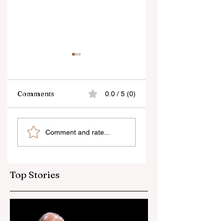
Comments
0.0 / 5 (0)
বেনজির ঘটনা- দায়িত্বজ্ঞানহীন
শিক্ষকদের স্কুলের পঠন-পাঠ
Comment and rate...
আচরণের অভিযোগে রাজ্যের
বজায় রেখেই জনগণনার কাজ
বিধানসভা মার্শাল সাসপেন্ডেড
করতে হবে
Top Stories