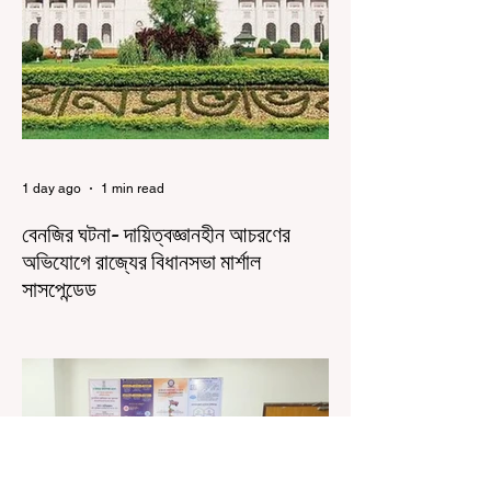
সেই সব মানুষদের। কিন্তু যেই সরকারের বিরুদ্ধে আন্দোলন,
সেই সরকার শিক্ষামন্ত্রীর পদত্যাগ করানোর পাশাপাশি
ছাত্রদের বাকি দাবিগুলিও ম
1 day ago
1 min read
বেনজির ঘটনা- দায়িত্বজ্ঞানহীন আচরণের
অভিযোগে রাজ্যের বিধানসভা মার্শাল
সাসপেন্ডেড
কলকাতা, ৫ অগস্ট, ২০২৬: রাজ্যের ইতিহাসে বেনজির
ঘটনা। ১৮তম পশ্চিমবঙ্গ বিধানসভার নবনির্বাচিত বিধায়কদের
পরিচিতি শিবিরে দায়িত্বজ্ঞানহীন আচরণের অভিযোগে মার্শাল
দেবব্রত মুখোপাধ্যায়কে সাসপেন্ড করল বিধানসভা
সচিবালয়। মঙ্গলবার বিধানসভার সচিবালয় থেকে তাঁর
পদচ্যুতির লিখিত নির্দেশনামা জারি করা হয়। বিধানসভার
ইতিহাসে, কোনও পদে থাকা মার্শালকে সাসপেন্ড করার ঘটনা