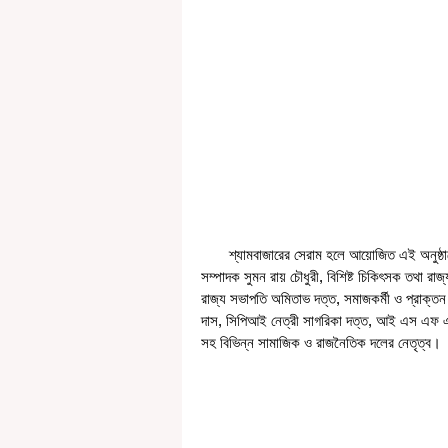
       শ্যামবাজারের সেরাম হলে আয়োজিত এই অনুষ্ঠানে উপস্থিত ছিলেন সমাজকর্মী তথা প্রদেশ কংগ্রেসের মুখপাত্র ও রাজ্য 
সম্পাদক সুমন রায় চৌধুরী, বিশিষ্ট চিকিৎসক তথা রাজ্
রাজ্য সভাপতি অমিতাভ দত্ত, সমাজকর্মী ও প্রাক্তন 
দাস, সিপিআই নেত্রী সাগরিকা দত্ত, আই এস এফ এর 
সহ বিভিন্ন সামাজিক ও রাজনৈতিক দলের নেতৃত্ব। 