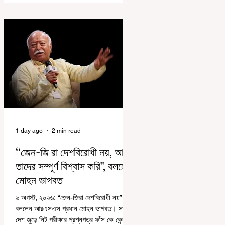
রাজ্যে রাজনৈতিক সমীকরণের কারণে এতদিন এই
পদযাত্রার রেশ সেভাবে পড়েনি। শুক্রবার কলকাতা
সার্ভে বিল্ডিংয়ের সামনে থেকে হাজরা মোড় পর্যন্ত
তেরঙ্গা যাত্রায় অংশ নিয়ে সেই কর্মসূচির আনুষ্ঠানিক
সূচনা করলেন মুখ্যমন্ত্রী শুভেন্দু অধিকারী। শুক্রবার
মিছিলে মুখ্যমন্ত্রীর
1 day ago
2 min read
“জেন-জি রা দেশবিরোধী নয়, আমি
তাদের সম্পূর্ণ বিশ্বাস করি", বললেন
মোহন ভাগবত
৬ অগস্ট, ২০২৬: “জেন-জিরা দেশবিরোধী নয়”।
বললেন আরএসএস প্রধান মোহন ভাগবত। সারা
দেশ জুড়ে নিট পরীক্ষার প্রশ্নপত্র ফাঁস কে কেন্দ্র