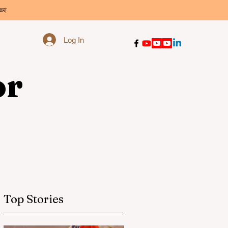
্ডা
Log In
or
Top Stories