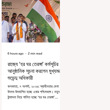
6 hours ago
2 min read
রাজ্যে ‘হর ঘর তেরঙ্গা’ কর্মসূচির
আনুষ্ঠানিক সূচনা করলেন মুখ্যমন্ত্রী
শুভেন্দু অধিকারী
কলকাতা, ৭ অগস্ট, ২০২৬: স্বাধীনতার মেগা
উৎসব উদযাপিত হচ্ছে এবার পশ্চিমবঙ্গে। নতুন
উন্মাদনা নিয়ে পালিত হচ্ছে ‘হর ঘর তেরঙ্গা’
কর্মসূচি। প্রধানমন্ত্রী নরেন্দ্র মোদী কয়েক বছর
আগে দেশজুড়ে এই উদ্যোগের সূচনা করলেও,