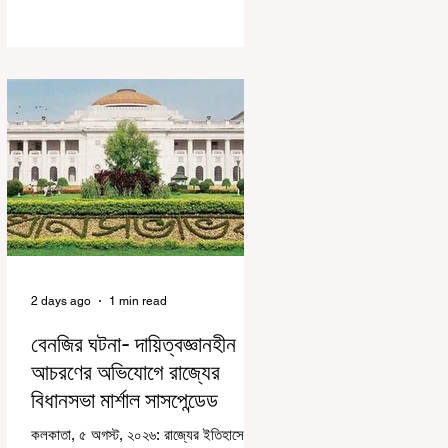
করে জেন জি দেড় ছাত্র আন্দোলন নিয়ে প্রচুর মানুষ
বিভিন্ন রকম মন্তব্য করেছেন। তার মধ্যে
বেশিরভাগই ছিল বিরূপ মন্তব্য। মূলত এই
আন্দোলনকারীরা দেশ বিরোধী কার্যকলাপের সঙ্গে
জড়িত এবং টাকা নিয়ে আন্দোলনে নেমেছে, সেটাই
ছিল মূল প্রতিপাদ্য সেই সব মানুষদের। কিন্তু
যেই সরকারের বিরুদ্ধে আন্দোলন, সেই সরকার
শিক্ষামন্ত্রীর পদত্যাগ করানোর পাশাপাশি ছাত্রদের
বাকি দাবিগুলিও ম
2 days ago
1 min read
বেনজির ঘটনা- দায়িত্বজ্ঞানহীন
আচরণের অভিযোগে রাজ্যের
বিধানসভা মার্শাল সাসপেন্ডেড
কলকাতা, ৫ অগস্ট, ২০২৬: রাজ্যের ইতিহাসে