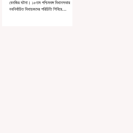
বেনজির ঘটনা। ১৮তম পশ্চিমবঙ্গ বিধানসভার
নবনির্বাচিত বিধায়কদের পরিচিতি শিবিরে
দায়িত্বজ্ঞানহীন আচরণের অভিযোগে মার্শাল
দেবব্রত মুখোপাধ্যায়কে সাসপেন্ড করল বিধানসভা
সচিবালয়। মঙ্গলবার বিধানসভার সচিবালয় থেকে
তাঁর পদচ্যুতির লিখিত নির্দেশনামা জারি করা হয়।
বিধানসভার ইতিহাসে, কোনও পদে থাকা মার্শালকে
সাসপেন্ড করার ঘটনা রাজ্যে এই প্রথম।
বিধানসভার নবনির্বাচিত বিধায়কদের নিয়ে আয়োজিত
উচ্চপর্যায়ের ওরিয়েন্টেশন বা পরিচিতি শিবিরে দায়িত্ব
পালনের ক্ষেত্রে একা