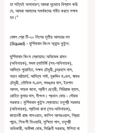
তা সত্যিই অসাধারণ; আমরা দৃঢ়ভাবে বিশ্বাস করি 
যে, আমরা আমাদের সমর্থকদের গর্বিত করতে সক্ষম 
হব।”
বেঙ্গল প্রো টি-২০ লিগের তৃতীয় আসরের দল 
(Squad) - মুর্শিদাবাদ কিংস অ্যান্ড কুইন্স:
মুর্শিদাবাদ কিংস স্কোয়াড: অভিষেক রামন 
(অধিনায়ক), শুভম চ্যাটার্জি (সহ-অধিনায়ক), 
আদিত্য পুরোহিত, সক্ষম চৌধুরী, চন্দ্রহাস দাস, 
অয়ন ভট্টাচার্য, আদিত্য শর্মা, নূরুদ্দিন মণ্ডল, ঋষভ 
চৌধুরী, তৌফিক মণ্ডল, শুভঙ্কর বাল, ইরশাদ 
আলম, সায়ক জানা, প্রবীণ ছেত্রী, গিরিরাজ ব্যাস, 
রোহিত কুমার দাস, দীপংশু। প্রধান কোচ - সৌরভ 
সরকার। মুর্শিদাবাদ কুইন্স স্কোয়াড: তনুশ্রী সরকার 
(অধিনায়ক), প্রতিভা রানা (সহ-অধিনায়ক), 
জাহানবী রাজ পাসওয়ান, কাশিশ আগরওয়াল, প্রিয়া 
পান্ডে, শিবংশী তিওয়ারি, সুস্মিতা পাল, তনুশ্রী 
অধিকারী, অভীপ্সা ঘোষ, সিঞ্জিনী সরকার, ঈশিতা দা 