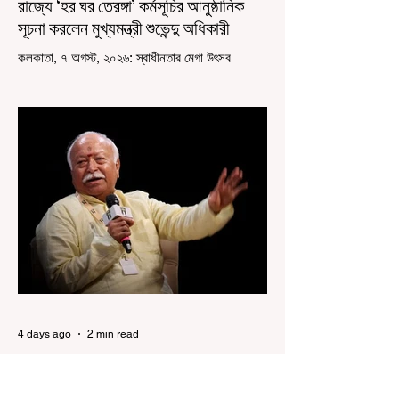
রাজ্যে ‘হর ঘর তেরঙ্গা’ কর্মসূচির আনুষ্ঠানিক
সূচনা করলেন মুখ্যমন্ত্রী শুভেন্দু অধিকারী
কলকাতা, ৭ অগস্ট, ২০২৬: স্বাধীনতার মেগা উৎসব
উদযাপিত হচ্ছে এবার পশ্চিমবঙ্গে। নতুন উন্মাদনা নিয়ে পালিত
হচ্ছে ‘হর ঘর তেরঙ্গা’ কর্মসূচি। প্রধানমন্ত্রী নরেন্দ্র মোদী
কয়েক বছর আগে দেশজুড়ে এই উদ্যোগের সূচনা করলেও,
রাজ্যে রাজনৈতিক সমীকরণের কারণে এতদিন এই পদযাত্রার
রেশ সেভাবে পড়েনি। শুক্রবার কলকাতা সার্ভে বিল্ডিংয়ের
সামনে থেকে হাজরা মোড় পর্যন্ত তেরঙ্গা যাত্রায় অংশ নিয়ে
সেই কর্মসূচির আনুষ্ঠানিক সূচনা করলেন মুখ্যমন্ত্রী শুভেন্দু
অধিকারী। শুক্রবার মিছিলে মুখ্যমন্ত্রীর
4 days ago
2 min read
“জেন-জি রা দেশবিরোধী নয়, আমি তাদের
সম্পূর্ণ বিশ্বাস করি", বললেন মোহন ভাগবত