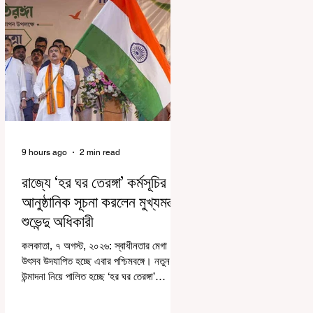
9 hours ago
2 min read
রাজ্যে ‘হর ঘর তেরঙ্গা’ কর্মসূচির
আনুষ্ঠানিক সূচনা করলেন মুখ্যমন্ত্রী
শুভেন্দু অধিকারী
কলকাতা, ৭ অগস্ট, ২০২৬: স্বাধীনতার মেগা
উৎসব উদযাপিত হচ্ছে এবার পশ্চিমবঙ্গে। নতুন
উন্মাদনা নিয়ে পালিত হচ্ছে ‘হর ঘর তেরঙ্গা’
কর্মসূচি। প্রধানমন্ত্রী নরেন্দ্র মোদী কয়েক বছর
আগে দেশজুড়ে এই উদ্যোগের সূচনা করলেও,