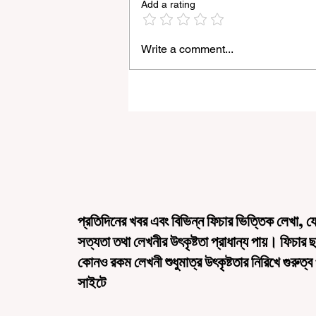
Add a rating
Write a comment...
রাজ্যে ‘হর ঘর তেরঙ্গা’ কর্মসূচির আনুষ্ঠানিক সূ
করলেন মুখ্যমন্ত্রী শুভেন্দু অধিকারী
প্রতিদিনের খবর এবং বিভিন্ন ফিচার ভিত্তিক লেখা, য
সত্যতা তথা লেখনীর উৎকৃষ্টতা প্রাধান্য পায়। ফিচার 
কোনও রকম লেখনী শুধুমাত্র উৎকৃষ্টতার নিরিখে গুরুত্ব
সাইটে