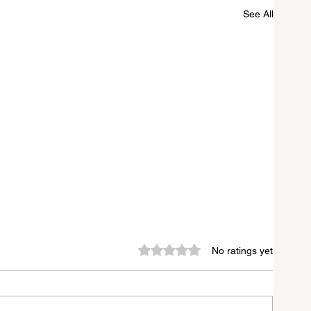
See All
Rated 0 out of 5 stars.
No ratings yet