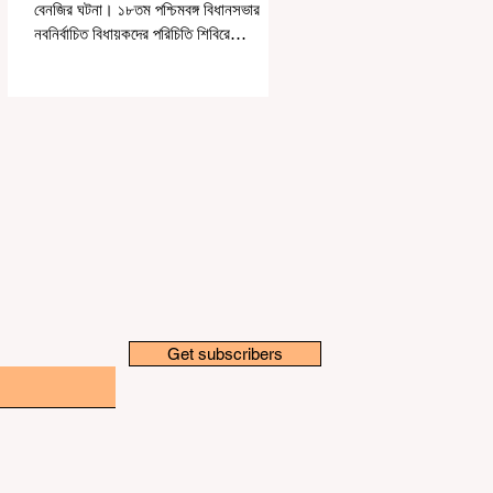
বেনজির ঘটনা। ১৮তম পশ্চিমবঙ্গ বিধানসভার
নবনির্বাচিত বিধায়কদের পরিচিতি শিবিরে
দায়িত্বজ্ঞানহীন আচরণের অভিযোগে মার্শাল
দেবব্রত মুখোপাধ্যায়কে সাসপেন্ড করল বিধানসভা
সচিবালয়। মঙ্গলবার বিধানসভার সচিবালয় থেকে
তাঁর পদচ্যুতির লিখিত নির্দেশনামা জারি করা হয়।
বিধানসভার ইতিহাসে, কোনও পদে থাকা মার্শালকে
সাসপেন্ড করার ঘটনা রাজ্যে এই প্রথম।
বিধানসভার নবনির্বাচিত বিধায়কদের নিয়ে আয়োজিত
উচ্চপর্যায়ের ওরিয়েন্টেশন বা পরিচিতি শিবিরে দায়িত্ব
পালনের ক্ষেত্রে একা
Get subscribers