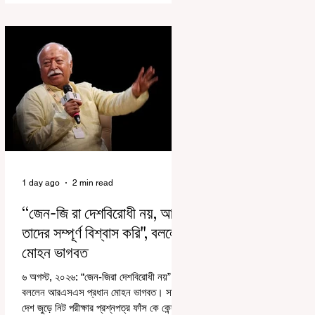
রাজ্যে রাজনৈতিক সমীকরণের কারণে এতদিন এই
পদযাত্রার রেশ সেভাবে পড়েনি। শুক্রবার কলকাতা
সার্ভে বিল্ডিংয়ের সামনে থেকে হাজরা মোড় পর্যন্ত
তেরঙ্গা যাত্রায় অংশ নিয়ে সেই কর্মসূচির আনুষ্ঠানিক
সূচনা করলেন মুখ্যমন্ত্রী শুভেন্দু অধিকারী। শুক্রবার
মিছিলে মুখ্যমন্ত্রীর
1 day ago
2 min read
“জেন-জি রা দেশবিরোধী নয়, আমি
তাদের সম্পূর্ণ বিশ্বাস করি", বললেন
মোহন ভাগবত
৬ অগস্ট, ২০২৬: “জেন-জিরা দেশবিরোধী নয়”।
বললেন আরএসএস প্রধান মোহন ভাগবত। সারা
দেশ জুড়ে নিট পরীক্ষার প্রশ্নপত্র ফাঁস কে কেন্দ্র