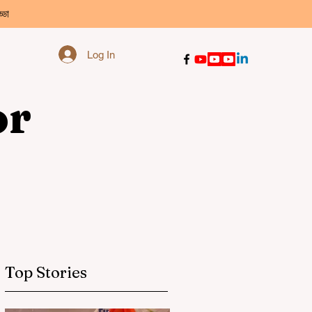
্ডা
Log In
or
Top Stories