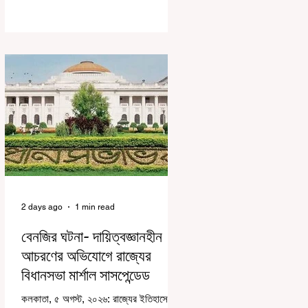
করে জেন জি দেড় ছাত্র আন্দোলন নিয়ে প্রচুর মানুষ
বিভিন্ন রকম মন্তব্য করেছেন। তার মধ্যে
বেশিরভাগই ছিল বিরূপ মন্তব্য। মূলত এই
আন্দোলনকারীরা দেশ বিরোধী কার্যকলাপের সঙ্গে
জড়িত এবং টাকা নিয়ে আন্দোলনে নেমেছে, সেটাই
ছিল মূল প্রতিপাদ্য সেই সব মানুষদের। কিন্তু
যেই সরকারের বিরুদ্ধে আন্দোলন, সেই সরকার
শিক্ষামন্ত্রীর পদত্যাগ করানোর পাশাপাশি ছাত্রদের
বাকি দাবিগুলিও ম
2 days ago
1 min read
বেনজির ঘটনা- দায়িত্বজ্ঞানহীন
আচরণের অভিযোগে রাজ্যের
বিধানসভা মার্শাল সাসপেন্ডেড
কলকাতা, ৫ অগস্ট, ২০২৬: রাজ্যের ইতিহাসে