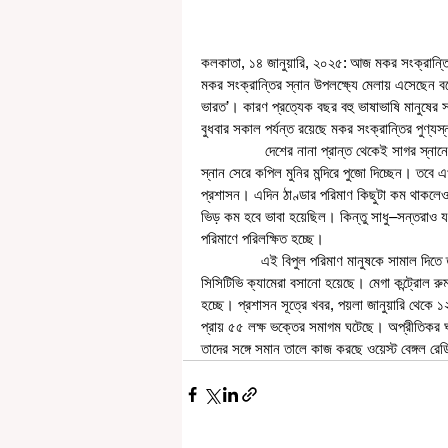
কলকাতা, ১৪ জানুয়ারি, ২০২৫: আজ মকর সংক্রান্তি। 
মকর সংক্রান্তির স্নান উপলক্ষ্যে মেলায় এসেছেন বলে 
ভারত’‌। কারণ প্রত্যেক বছর বহু ভাষাভাষি মানুষের সহাবস্থান হয়ে ওঠে গঙ্গাসাগর। মঙ্গলবার সকাল ৬টা ৫৮ মিনিট থেকে শুরু করে 
বুধবার সকাল পর্যন্ত রয়েছে মকর সংক্রান্তির পুণ্য
                দেশের নানা প্রান্ত থেকেই সাগর স্নানে এসেছেন পুন্যার্থীরা। সংক্রান্তি তিথির ভিড় এড়াতেই তাঁরা আগে থেকে সাগর 
স্নান সেরে কপিল মুনির মন্দিরে পুজো দিচ্ছেন। তবে
প্রশাসন। এদিন ঠাণ্ডার পরিমাণ কিছুটা কম থাকলেও 
ভিড় কম হবে ভাবা হয়েছিল। কিন্তু সাধু–সন্তরাও যথেষ
পরিমাণে পরিলক্ষিত হচ্ছে।
               এই বিপুল পরিমাণ মানুষকে সামাল দিতে তৎপর পুলিশ প্রশাসন। ১৩ হাজার পুলিশ মোতায়েন করা হয়েছে। প্রচুর 
সিসিটিভি ক্যামেরা বসানো হয়েছে। মেগা কন্ট্রোল রু
হচ্ছে। প্রশাসন সূত্রে খবর, পয়লা জানুয়ারি থেকে 
প্রায় ৫৫ লক্ষ ভক্তের সমাগম ঘটেছে। অপ্রীতিকর ঘটনা
তাদের সঙ্গে সমান তালে কাজ করছে ওয়েস্ট বেঙ্গল রে