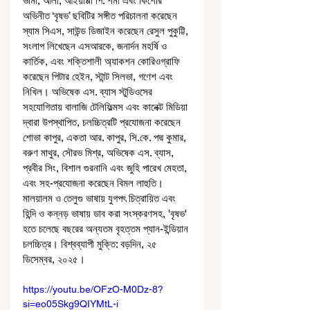
ভার্মা, আলী, আইয়াপ্পা পি. শর্মা এবং কিশোর 
অভিনীত ‘বৃষভ’ ছবিটির সঙ্গীত পরিচালনা করেছেন 
স্যাম সিএস, সাউন্ড ডিজাইন করেছেন রেসুল পুকুট্টি, 
সংলাপ লিখেছেন এসআরকে, জনার্দন মহর্ষি ও 
কার্তিক, এবং শক্তিশালী অ্যাকশন কোরিওগ্রাফি 
করেছেন পিটার হেইন, স্টান্ট সিলভা, গণেশ এবং 
নিখিল। অভিষেক এস. ব্যাস স্টুডিওসের 
সহযোগিতায় বালাজি টেলিফিল্মস এবং কানেক্ট মিডিয়া 
দ্বারা উপস্থাপিত, চলচ্চিত্রটি প্রযোজনা করেছেন 
শোভা কাপুর, একতা আর. কাপুর, সি.কে. পদ্ম কুমার, 
বরুণ মাথুর, সৌরভ মিশ্র, অভিষেক এস. ব্যাস, 
প্রবীর সিং, বিশাল গুরনানি এবং জুহি পারেখ মেহতা, 
এবং সহ-প্রযোজনা করেছেন বিমল লাহুতি। 
মালয়ালম ও তেলুগু ভাষায় যুগপৎ চিত্রায়িত এবং 
হিন্দি ও কন্নড় ভাষায় ডাব করা সংস্করণসহ, 'বৃষভ' 
হতে চলেছে বছরের অন্যতম বৃহত্তম প্যান-ইন্ডিয়ান 
চলচ্চিত্র। বিশ্বব্যাপী মুক্তি: বড়দিন, ২৫ 
ডিসেম্বর, ২০২৫।
https://youtu.be/OFzO-M0Dz-8?
si=eo05Skg9QIYMtL-i