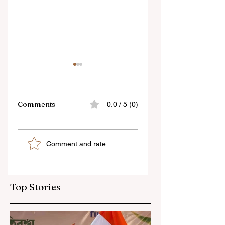
Comments
0.0 / 5 (0)
“জেন-জি রা দেশবিরোধী নয়,
বেনজির ঘটনা- দায়িত্বজ্ঞানহী
Comment and rate...
আমি তাদের সম্পূর্ণ বিশ্বাস
আচরণের অভিযোগে রাজ্যের
করি", বললেন মোহন ভাগবত
বিধানসভা মার্শাল সাসপেন্ডেড
Top Stories