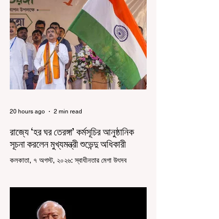
20 hours ago
2 min read
রাজ্যে ‘হর ঘর তেরঙ্গা’ কর্মসূচির আনুষ্ঠানিক
সূচনা করলেন মুখ্যমন্ত্রী শুভেন্দু অধিকারী
কলকাতা, ৭ অগস্ট, ২০২৬: স্বাধীনতার মেগা উৎসব
উদযাপিত হচ্ছে এবার পশ্চিমবঙ্গে। নতুন উন্মাদনা নিয়ে পালিত
হচ্ছে ‘হর ঘর তেরঙ্গা’ কর্মসূচি। প্রধানমন্ত্রী নরেন্দ্র মোদী
কয়েক বছর আগে দেশজুড়ে এই উদ্যোগের সূচনা করলেও,
রাজ্যে রাজনৈতিক সমীকরণের কারণে এতদিন এই পদযাত্রার
রেশ সেভাবে পড়েনি। শুক্রবার কলকাতা সার্ভে বিল্ডিংয়ের