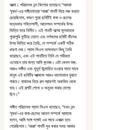
আত্মা। পরিচালক নন্দ কিশোর বলেছেন: “আমরা 
‘বৃষভ’-এর সঙ্গীতযাত্রা ‘আপ্পা’ গানটি দিয়ে শুরু করতে 
চেয়েছিলাম, কারণ পুরো ছবিটিই বাবা ও ছেলের 
মধ্যেকার শক্তিশালী, আবেগঘন সম্পর্কের উপর 
ভিত্তি করে নির্মিত। এই গানটি গল্পের মূলভাবকে 
পুরোপুরি ফুটিয়ে তোলে এবং দর্শকদের ছবিটি কীসের 
উপর ভিত্তি করে তৈরি, সে সম্পর্কে একটি সঠিক 
ধারণা দেয়। স্যাম সিএস অসাধারণ কিছু তৈরি 
করেছেন, এবং এই গানটিতে তিনি যে গভীরতা 
এনেছেন তার জন্য আমি কৃতজ্ঞ। এটা কেবল শুরু, 
আরও সঙ্গীত এবং মুহূর্ত উন্মোচিত হওয়ার সাথে সাথে 
মানুষ এই ছবিটির আত্মাকে আরও ভালোভাবে বুঝতে 
পারবে। বাবাদের নিয়ে গল্প প্রায়শই অকথিত থেকে 
যায়। এই গল্পটি শোনা ও অনুভব করার যোগ্য 
ছিল।”
সঙ্গীত পরিচালক স্যাম সিএস বলেছেন, “যখন নন্দ 
‘বৃষভ’-এর বাবা-ছেলের আবেগ সম্পর্কে আমাকে 
বলেন, আমি সঙ্গে সঙ্গেই এর সাথে একাত্ম হতে 
পেরেছিলাম। ‘আপ্পা’ গানটি সুর করার সময় আমার 