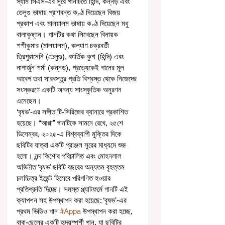
স্যাম সিএস-এর সুরে গানটিতে হিন্দি, কন্নড় এবং 
তেলুগু ভাষায় প্রাণবন্ত কণ্ঠ দিয়েছেন বিজয় 
প্রকাশ এবং মালয়ালম ভাষায় কণ্ঠ দিয়েছেন মধু 
বালাকৃষ্ণন। গানটির কথা লিখেছেন বিনায়ক 
শশীকুমার (মালয়ালম), কল্যাণ চক্রবর্তী 
ত্রিপুরানেনি (তেলুগু), কার্তিক কুশ (হিন্দি) এবং 
নাগার্জুন শর্মা (কন্নড়), প্রত্যেকেই গানের মূল 
আবেগ তথা সারবস্তুর প্রতি বিশ্বস্ত থেকে নিজেদের 
সংস্করণে একটি অনন্য সাংস্কৃতিক অনুরণন 
এনেছেন।
‘বৃষভ’-এর সঙ্গীত টি-সিরিজের ব্যানারে প্রকাশিত 
হয়েছে। “আপ্পা” গানটিকে সামনে রেখে, ২৫শে 
ডিসেম্বর, ২০২৫-এ বিশ্বব্যাপী মুক্তির দিকে 
ছবিটির যাত্রা একটি প্রাঞ্জল সুরের মাধ্যমে শুরু 
হলো। নন্দ কিশোর পরিচালিত এবং মোহনলাল 
অভিনীত ‘বৃষভ’ ছবিটি বছরের অন্যতম বৃহত্তম 
চলচ্চিত্র ইভেন্ট হিসেবে পরিগণিত হওয়ার 
প্রতিশ্রুতি দিচ্ছে। সমস্ত প্ল্যাটফর্মে গানটি এই 
ক্যাপশন সহ উপস্থাপন করা হয়েছে: ‘বৃষভ’-এর 
প্রথম ভিডিও গান 
#Appa
 উপস্থাপন করা হচ্ছে, 
বাবা-ছেলের একটি হৃদয়স্পর্শী গান, যা ছবিটির 