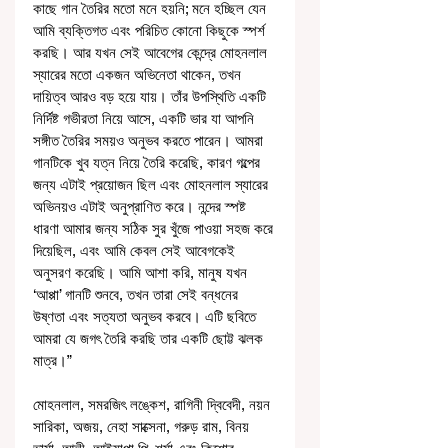
কাছে গান তৈরির মতো মনে হয়নি; মনে হচ্ছিল যেন 
আমি ব্যক্তিগত এবং পরিচিত কোনো কিছুকে স্পর্শ 
করছি। আর যখন সেই আবেগের কেন্দ্রে মোহনলাল 
স্যারের মতো একজন অভিনেতা থাকেন, তখন 
দায়িত্ব আরও বড় হয়ে যায়। তাঁর উপস্থিতি একটি 
নির্দিষ্ট গভীরতা নিয়ে আসে, একটি ভার যা আপনি 
সঙ্গীত তৈরির সময়ও অনুভব করতে পারেন। আমরা 
গানটিকে খুব যত্ন নিয়ে তৈরি করেছি, কারণ গল্পের 
জন্য এটাই প্রয়োজন ছিল এবং মোহনলাল স্যারের 
অভিনয়ও এটাই অনুপ্রাণিত করে। নন্দের স্পষ্ট 
ধারণা আমার জন্য সঠিক সুর খুঁজে পাওয়া সহজ করে 
দিয়েছিল, এবং আমি কেবল সেই আবেগকেই 
অনুসরণ করেছি। আমি আশা করি, মানুষ যখন 
‘আপ্পা’ গানটি শুনবে, তখন তারা সেই বন্ধনের 
উষ্ণতা এবং সত্যতা অনুভব করবে। এটি ছবিতে 
আমরা যে জগৎ তৈরি করছি তার একটি ছোট্ট ঝলক 
মাত্র।”
মোহনলাল, সমরজিৎ লঙ্কেশ, রাগিনী দ্বিবেদী, নয়ন 
সারিকা, অজয়, নেহা সাক্সেনা, গরুড় রাম, বিনয় 