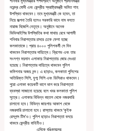
শনিবার মুখ্যমন্ত্রীর শপথগ্রহণ অনুষ্ঠানে প্রধানমন্ত্রী 
নরেন্দ্র মোদী এবং কেন্দ্রীয় স্বরাষ্ট্রমন্ত্রী অমিত শাহ 
উপস্থিত থাকবেন। তবে মুখ্যমন্ত্রী কে হবেন, তা 
নিয়ে জল্পনা তৈরি হলেও সরকারি ভাবে নাম বলতে 
নারাজ বিজেপি নেতৃত্ব। অনুষ্ঠানে অনেক 
ভিভিআইপির উপস্থিতির কথা মাথায় রেখে আগামী 
শনিবার নিরাপত্তার চাদরে ঢেকে ফেলা হচ্ছে 
কলকাতাকে। প্রায় ৪০০০ পুলিশকর্মী সে দিন 
থাকবেন নিরাপত্তার দায়িত্বে। ব্রিগেড এবং তার 
সংলগ্ন ময়দান এলাকায় নিরাপত্তায় জোর দেওয়া 
হয়েছে। নিরাপত্তার দায়িত্বে থাকবেন পুলিশ 
কমিশনার অজয় নন্দ। এ ছাড়াও, কলকাতা পুলিশের 
অতিরিক্ত সিপি, যুগ্ম সিপি এবং ডিসিরাও থাকবেন। 
পুরো এলাকা কয়েকটি ভাগে ভাগ করে নিরাপত্তা 
ব্যবস্থা সাজানো হয়েছে বলে খবর কলকাতা পুলিশ 
সূত্রে। এলাকার বিভিন্ন বহুতল থেকে নজরদারি 
চালানো হবে। বিভিন্ন জায়গায় আকাশ থেকে 
নজরদারি চালানো হবে। রাস্তায় থাকবে ‘কুইক 
রেসপন্স টিম’ও। পুলিশ ছাড়াও নিরাপত্তা বলয়ে 
থাকবে কেন্দ্রীয় বাহিনীও।
                       এদিকে বঙ্কিমচন্দ্র 