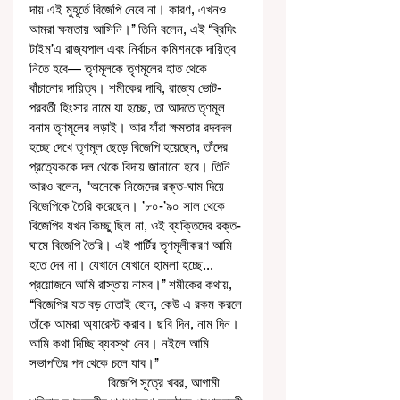
দায় এই মুহূর্তে বিজেপি নেবে না। কারণ, এখনও 
আমরা ক্ষমতায় আসিনি।’’ তিনি বলেন, এই ‘ব্রিদিং 
টাইম’এ রাজ্যপাল এবং নির্বাচন কমিশনকে দায়িত্ব 
নিতে হবে— তৃণমূলকে তৃণমূলের হাত থেকে 
বাঁচানোর দায়িত্ব। শমীকের দাবি, রাজ্যে ভোট-
পরবর্তী হিংসার নামে যা হচ্ছে, তা আদতে তৃণমূল 
বনাম তৃণমূলের লড়াই। আর যাঁরা ক্ষমতার রদবদল 
হচ্ছে দেখে তৃণমূল ছেড়ে বিজেপি হয়েছেন, তাঁদের 
প্রত্যেককে দল থেকে বিদায় জানানো হবে। তিনি 
আরও বলেন, "অনেকে নিজেদের রক্ত-ঘাম দিয়ে 
বিজেপিকে তৈরি করেছেন। ’৮০-’৯০ সাল থেকে 
বিজেপির যখন কিচ্ছু ছিল না, ওই ব্যক্তিদের রক্ত-
ঘামে বিজেপি তৈরি। এই পার্টির তৃণমূলীকরণ আমি 
হতে দেব না। যেখানে যেখানে হামলা হচ্ছে... 
প্রয়োজনে আমি রাস্তায় নামব।’’ শমীকের কথায়, 
‘‘বিজেপির যত বড় নেতাই হোন, কেউ এ রকম করলে 
তাঁকে আমরা অ্যারেস্ট করাব। ছবি দিন, নাম দিন। 
আমি কথা দিচ্ছি ব্যবস্থা নেব। নইলে আমি 
সভাপতির পদ থেকে চলে যাব।’’ 
                      বিজেপি সূত্রে খবর, আগামী 