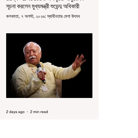
সূচনা করলেন মুখ্যমন্ত্রী শুভেন্দু অধিকারী
কলকাতা, ৭ অগস্ট, ২০২৬: স্বাধীনতার মেগা উৎসব
উদযাপিত হচ্ছে এবার পশ্চিমবঙ্গে। নতুন উন্মাদনা নিয়ে পালিত
হচ্ছে ‘হর ঘর তেরঙ্গা’ কর্মসূচি। প্রধানমন্ত্রী নরেন্দ্র মোদী
কয়েক বছর আগে দেশজুড়ে এই উদ্যোগের সূচনা করলেও,
রাজ্যে রাজনৈতিক সমীকরণের কারণে এতদিন এই পদযাত্রার
রেশ সেভাবে পড়েনি। শুক্রবার কলকাতা সার্ভে বিল্ডিংয়ের
সামনে থেকে হাজরা মোড় পর্যন্ত তেরঙ্গা যাত্রায় অংশ নিয়ে
সেই কর্মসূচির আনুষ্ঠানিক সূচনা করলেন মুখ্যমন্ত্রী শুভেন্দু
অধিকারী। শুক্রবার মিছিলে মুখ্যমন্ত্রীর
2 days ago
2 min read
“জেন-জি রা দেশবিরোধী নয়, আমি তাদের
সম্পূর্ণ বিশ্বাস করি", বললেন মোহন ভাগবত