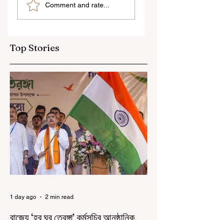
Comment and rate...
আমি তাদের সম্পূর্ণ বিশ্বাস
আচরণের অভিযোগে রাজ্যের
করি", বললেন মোহন ভাগবত
বিধানসভা মার্শাল সাসপেন্ডেড
Top Stories
1 day ago
2 min read
রাজ্যে ‘হর ঘর তেরঙ্গা’ কর্মসূচির আনুষ্ঠানিক