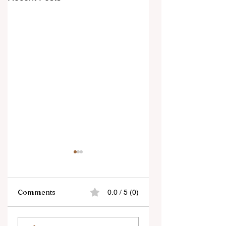
Comments
0.0 / 5 (0)
“জেন-জি রা দেশবিরোধী নয়,
বেনজির ঘটনা- দায়িত্বজ্ঞানহী