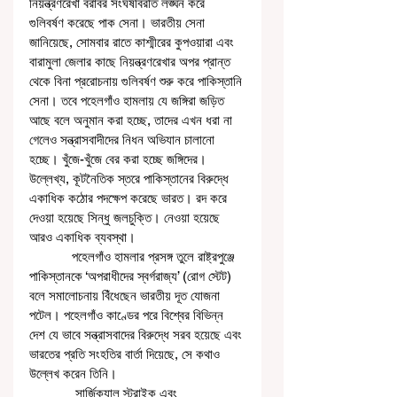
নিয়ন্ত্রণরেখা বরাবর সংঘর্ষবিরতি লঙ্ঘন করে 
গুলিবর্ষণ করেছে পাক সেনা। ভারতীয় সেনা 
জানিয়েছে, সোমবার রাতে কাশ্মীরের কুপওয়ারা এবং 
বারামুলা জেলার কাছে নিয়ন্ত্রণরেখার অপর প্রান্ত 
থেকে বিনা প্ররোচনায় গুলিবর্ষণ শুরু করে পাকিস্তানি 
সেনা। তবে পহেলগাঁও হামলায় যে জঙ্গিরা জড়িত 
আছে বলে অনুমান করা হচ্ছে, তাদের এখন ধরা না 
গেলেও সন্ত্রাসবাদীদের নিধন অভিযান চালানো 
হচ্ছে। খুঁজে-খুঁজে বের করা হচ্ছে জঙ্গিদের। 
উল্লেখ্য, কূটনৈতিক স্তরে পাকিস্তানের বিরুদ্ধে 
একাধিক কঠোর পদক্ষেপ করেছে ভারত। রদ করে 
দেওয়া হয়েছে সিন্ধু জলচুক্তি। নেওয়া হয়েছে 
আরও একাধিক ব্যবস্থা। 
            পহেলগাঁও হামলার প্রসঙ্গ তুলে রাষ্ট্রপুঞ্জে 
পাকিস্তানকে ‘অপরাধীদের স্বর্গরাজ্য’ (রোগ স্টেট) 
বলে সমালোচনায় বিঁধেছেন ভারতীয় দূত যোজনা 
পটেল। পহেলগাঁও কাণ্ডের পরে বিশ্বের বিভিন্ন 
দেশ যে ভাবে সন্ত্রাসবাদের বিরুদ্ধে সরব হয়েছে এবং 
ভারতের প্রতি সংহতির বার্তা দিয়েছে, সে কথাও 
উল্লেখ করেন তিনি। 
             সার্জিক্যাল স্ট্রাইক এবং 