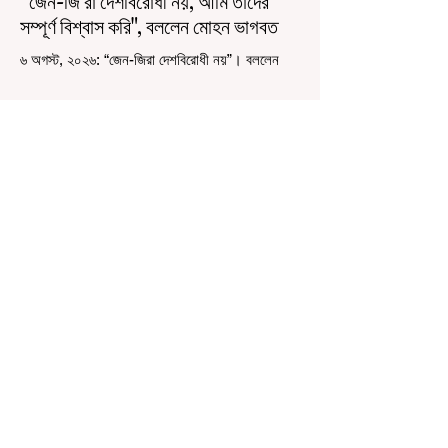
“জেন-জি রা দেশবিরোধী নয়, আমি তাদের
সম্পূর্ণ বিশ্বাস করি", বললেন মোহন ভাগবত
৬ অগস্ট, ২০২৬: “জেন-জিরা দেশবিরোধী নয়”। বললেন
আরএসএস প্রধান মোহন ভাগবত। সারা দেশ জুড়ে নিট
পরীক্ষার প্রশ্নপত্র ফাঁস কে কেন্দ্র করে জেন জি দেড় ছাত্র
আন্দোলন নিয়ে প্রচুর মানুষ বিভিন্ন রকম মন্তব্য করেছেন।
তার মধ্যে বেশিরভাগই ছিল বিরূপ মন্তব্য। মূলত এই
আন্দোলনকারীরা দেশ বিরোধী কার্যকলাপের সঙ্গে জড়িত এবং
টাকা নিয়ে আন্দোলনে নেমেছে, সেটাই ছিল মূল প্রতিপাদ্য
সেই সব মানুষদের। কিন্তু যেই সরকারের বিরুদ্ধে আন্দোলন,
সেই সরকার শিক্ষামন্ত্রীর পদত্যাগ করানোর পাশাপাশি
ছাত্রদের বাকি দাবিগুলিও ম
3 days ago
1 min read
বেনজির ঘটনা- দায়িত্বজ্ঞানহীন আচরণের
অভিযোগে রাজ্যের বিধানসভা মার্শাল