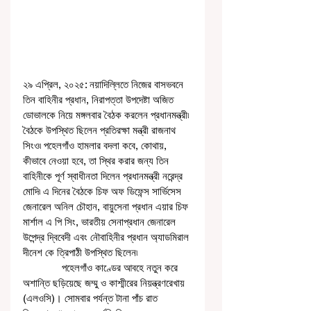
২৯ এপ্রিল, ২০২৫: নয়াদিল্লিতে নিজের বাসভবনে 
তিন বাহিনীর প্রধান, নিরাপত্তা উপদেষ্টা অজিত 
ডোভালকে নিয়ে মঙ্গলবার বৈঠক করলেন প্রধানমন্ত্রী৷ 
বৈঠকে উপস্থিত ছিলেন প্রতিরক্ষা মন্ত্রী রাজনাথ 
সিংও৷ পহেলগাঁও হামলার বদলা কবে, কোথায়, 
কীভাবে নেওয়া হবে, তা স্থির করার জন্য তিন 
বাহিনীকে পূর্ণ স্বাধীনতা দিলেন প্রধানমন্ত্রী নরেন্দ্র 
মোদি৷ এ দিনের বৈঠকে চিফ অফ ডিফেন্স সার্ভিসেস 
জেনারেল অনিল চৌহান, বায়ুসেনা প্রধান এয়ার চিফ 
মার্শাল এ পি সিং, ভারতীয় সেনাপ্রধান জেনারেল 
উপেন্দ্র দ্বিবেদী এবং নৌবাহিনীর প্রধান অ্যাডমিরাল 
দীনেশ কে ত্রিপাঠী উপস্থিত ছিলেন৷ 
              পহেলগাঁও কাণ্ডের আবহে নতুন করে 
অশান্তি ছড়িয়েছে জম্মু ও কাশ্মীরের নিয়ন্ত্রণরেখায় 
(এলওসি)। সোমবার পর্যন্ত টানা পাঁচ রাত 